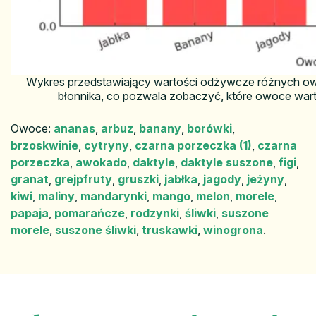
Wykres przedstawiający wartości odżywcze różnych ow
błonnika, co pozwala zobaczyć, które owoce wart
Owoce:
ananas
,
arbuz
,
banany
,
borówki
,
brzoskwinie
,
cytryny
,
czarna porzeczka (1)
,
czarna
porzeczka
,
awokado
,
daktyle
,
daktyle suszone
,
figi
,
granat
,
grejpfruty
,
gruszki
,
jabłka
,
jagody
,
jeżyny
,
kiwi
,
maliny
,
mandarynki
,
mango
,
melon
,
morele
,
papaja
,
pomarańcze
,
rodzynki
,
śliwki
,
suszone
morele
,
suszone śliwki
,
truskawki
,
winogrona
.