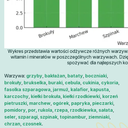
Wykres przedstawia wartości odżywcze różnych warzyw.
witamin i minerałów w poszczególnych warzywach. Dzi
spożywać dla najlepszych ko
Warzywa:
grzyby
,
bakłażan
,
bataty
,
boczniaki
,
brokuły
,
brukselka
,
buraki
,
cebula
,
cukinia
,
cykoria
,
fasolka szparagowa
,
jarmuż
,
kalafior
,
kapusta
,
karczochy
,
kiełki brokuła
,
kiełki rzodkiewki
,
korzeń
pietruszki
,
marchew
,
ogórek
,
papryka
,
pieczarki
,
pomidory
,
por
,
rukola
,
rzepa
,
rzodkiewka
,
sałata
,
seler
,
szparagi
,
szpinak
,
topinambur
,
ziemniaki
,
chrzan
,
czosnek
.