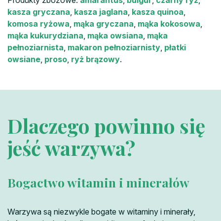
Produkty zbożowe:
amarantus
,
bulgur
,
czarny ryż
,
kasza gryczana
,
kasza jaglana
,
kasza quinoa
,
komosa ryżowa
,
mąka gryczana
,
mąka kokosowa
,
mąka kukurydziana
,
mąka owsiana
,
mąka
pełnoziarnista
,
makaron pełnoziarnisty
,
płatki
owsiane
,
proso
,
ryż brązowy
.
Dlaczego powinno się
jeść warzywa?
Bogactwo witamin i minerałów
Warzywa są niezwykle bogate w witaminy i minerały,