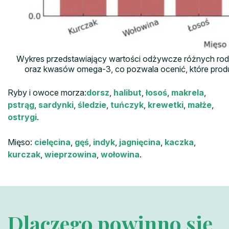
Wykres przedstawiający wartości odżywcze różnych rodz
oraz kwasów omega-3, co pozwala ocenić, które produ
Ryby i owoce morza:
dorsz
,
halibut
,
łosoś
,
makrela
,
pstrąg
,
sardynki
,
śledzie
,
tuńczyk
,
krewetki
,
małże
,
ostrygi
.
Mięso:
cielęcina
,
gęś
,
indyk
,
jagnięcina
,
kaczka
,
kurczak
,
wieprzowina
,
wołowina
.
Dlaczego powinno się