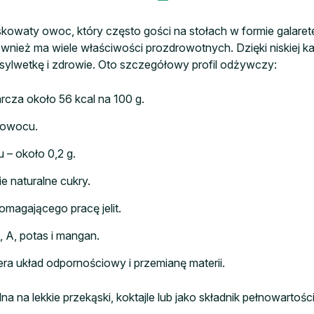
kowaty owoc, który często gości na stołach w formie galare
ównież ma wiele właściwości prozdrowotnych. Dzięki niskiej ka
o sylwetkę i zdrowie. Oto szczegółowy profil odżywczy:
cza około 56 kcal na 100 g.
g owocu.
 – około 0,2 g.
e naturalne cukry.
omagającego pracę jelit.
, A, potas i mangan.
era układ odpornościowy i przemianę materii.
 na lekkie przekąski, koktajle lub jako składnik pełnowarto