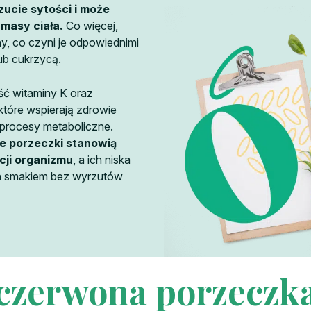
zucie sytości i może
masy ciała.
Co więcej,
ny, co czyni je odpowiednimi
lub cukrzycą.
ć witaminy K oraz
które wspierają zdrowie
 procesy metaboliczne.
e porzeczki stanowią
cji organizmu
, a ich niska
ch smakiem bez wyrzutów
czerwona porzeczk