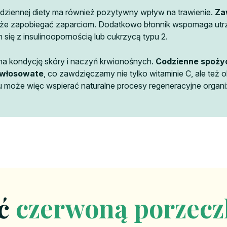
iennej diety ma również pozytywny wpływ na trawienie.
Za
może zapobiegać zaparciom. Dodatkowo błonnik wspomaga utrz
się z insulinoopornością lub cukrzycą typu 2.
na kondycję skóry i naczyń krwionośnych.
Codzienne spoży
 włosowate
, co zawdzięczamy nie tylko witaminie C, ale też
 może więc wspierać naturalne procesy regeneracyjne organ
ść
czerwoną porzec