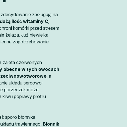
 zdecydowanie zasługują na
dużą ilość witaminy C
,
chroni komórki przed stresem
e żelaza. Już niewielka
dzienne zapotrzebowanie
a zaleta czerwonych
ny obecne w tych owocach
 przeciwnowotworowe
, a
nie układu sercowo-
ie porzeczek może
 krwi i poprawy profilu
eż sporo błonnika
 układu trawiennego.
Błonnik