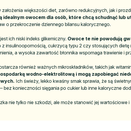
założenia większości diet, zarówno redukcyjnych, jak i pro
ją idealnym owocem dla osób, które chcą schudnąć lub u
aw o przekroczenie dziennego bilansu kalorycznego.
t ich niski indeks glikemiczny.
Owoce te nie powodują gw
ób z insulinoopornością, cukrzycą typu 2 czy stosujących die
enia, a wysoka zawartość błonnika wspomaga trawienie i prz
tarcza również ważnych mikroskładników, takich jak witamin
gospodarkę wodno-elektrolitową i mogą zapobiegać niedo
owych.
Ich świeży, lekko kwaśny smak sprawia, że są świetn
bez konieczności sięgania po cukier lub inne kaloryczne doda
ka nie tylko nie szkodzi, ale może stanowić jej wartościowe 