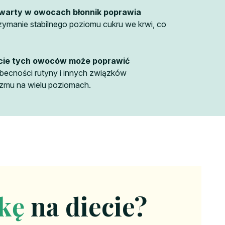
warty w owocach błonnik poprawia
ymanie stabilnego poziomu cukru we krwi, co
cie tych owoców może poprawić
 obecności rutyny i innych związków
izmu na wielu poziomach.
zkę
na diecie?