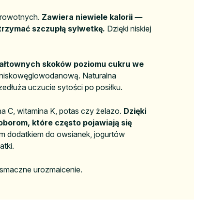
zdrowotnych.
Zawiera niewiele kalorii —
trzymać szczupłą sylwetkę.
Dzięki niskiej
ałtownych skoków poziomu cukru we
tę niskowęglowodanową. Naturalna
edłuża uczucie sytości po posiłku.
a C, witamina K, potas czy żelazo.
Dzięki
borom, które często pojawiają się
ym dodatkiem do owsianek, jogurtów
tki.
i smaczne urozmaicenie.