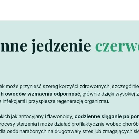
enne jedzenie
czerw
może przynieść szereg korzyści zdrowotnych, szczególnie je
ych owoców wzmacnia odporność
, głównie dzięki wysokiej
nfekcjami i przyspiesza regenerację organizmu.
akich jak antocyjany i flawonoidy,
codzienne sięganie po po
procesy starzenia i może działać profilaktycznie wobec ch
la osób narażonych na długotrwały stres lub zmagających się