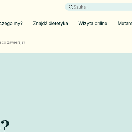
czego my?
Znajdź dietetyka
Wizyta online
Metam
 co zawierają?
e?