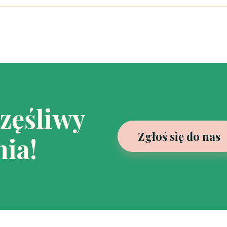
częśliwy
Zgłoś się do nas
ia!