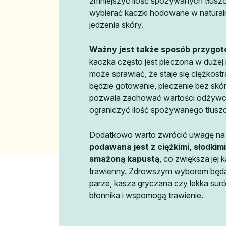
zmniejszyć ilość spożywanych tłus
wybierać kaczki hodowane w natural
jedzenia skóry.
Ważny jest także sposób przygot
kaczka często jest pieczona w dużej 
może sprawiać, że staje się ciężkos
będzie gotowanie, pieczenie bez skóry
pozwala zachować wartości odżywcz
ograniczyć ilość spożywanego tłusz
Dodatkowo warto zwrócić uwagę na 
podawana jest z ciężkimi, słodkim
smażoną kapustą
, co zwiększa jej 
trawienny. Zdrowszym wyborem będ
parze, kasza gryczana czy lekka sur
błonnika i wspomogą trawienie.