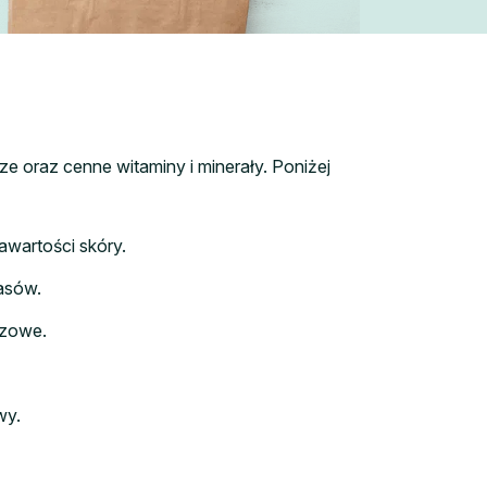
e oraz cenne witaminy i minerały. Poniżej
awartości skóry.
asów.
czowe.
wy.