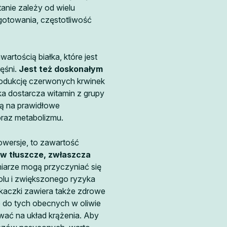
anie zależy od wielu
ygotowania, częstotliwość
artością białka, które jest
ęśni.
Jest też doskonałym
rodukcję czerwonych krwinek
a dostarcza witamin z grupy
ją na prawidłowe
raz metabolizmu.
owersje, to zawartość
 w tłuszcze, zwłaszcza
iarze mogą przyczyniać się
lu i zwiększonego ryzyka
o kaczki zawiera także zdrowe
 do tych obecnych w oliwie
wać na układ krążenia. Aby