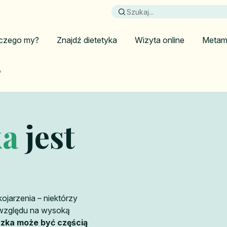
czego my?
Znajdź dietetyka
Wizyta online
Metam
?
ka
jest
ojarzenia – niektórzy
e względu na wysoką
czka może być częścią