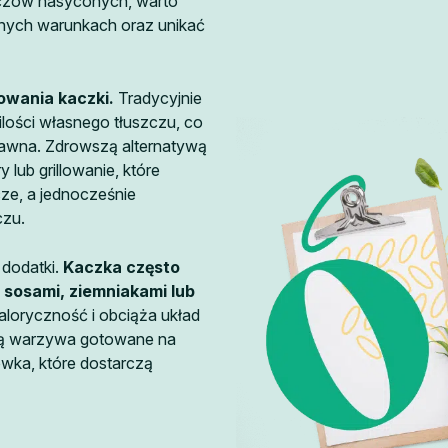
zczów nasyconych, warto
nych warunkach oraz unikać
owania kaczki.
Tradycyjnie
ilości własnego tłuszczu, co
trawna. Zdrowszą alternatywą
 lub grillowanie, które
e, a jednocześnie
czu.
dodatki.
Kaczka często
i sosami, ziemniakami lub
kaloryczność i obciąża układ
ą warzywa gotowane na
ówka, które dostarczą