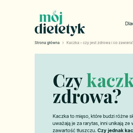
Dla
Strona główna
›
Kaczka – czy jest zdrowa i co zawiera
Czy
kacz
zdrowa?
Kaczka to mięso, które budzi różne sk
uważają je za rarytas, inni unikają z
zawartość tłuszczu.
Czy jednak ka