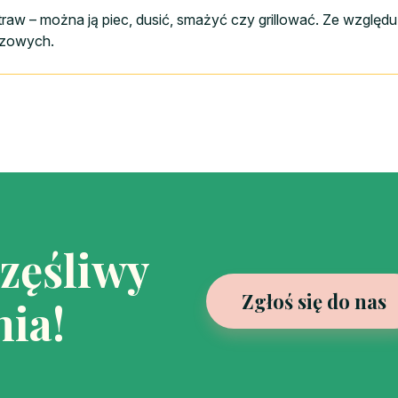
traw – można ją piec, dusić, smażyć czy grillować. Ze wzglę
czowych.
częśliwy
Zgłoś się do nas
ia!