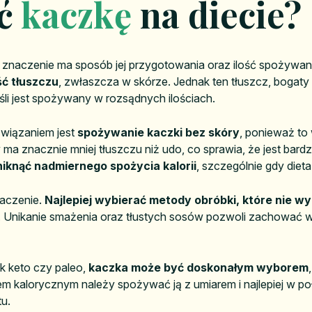
ść
kaczkę
na diecie?
e znaczenie ma sposób jej przygotowania oraz ilość spożywan
ć tłuszczu
, zwłaszcza w skórze. Jednak ten tłuszcz, bogat
śli jest spożywany w rozsądnych ilościach.
związaniem jest
spożywanie kaczki bez skóry
, ponieważ to 
óry ma znacznie mniej tłuszczu niż udo, co sprawia, że jest bard
iknąć nadmiernego spożycia kalorii
, szczególnie gdy diet
aczenie.
Najlepiej wybierać metody obróbki, które nie 
e. Unikanie smażenia oraz tłustych sosów pozwoli zachować
k keto czy paleo,
kaczka może być doskonałym wyborem
ytem kalorycznym należy spożywać ją z umiarem i najlepiej w po
tu.