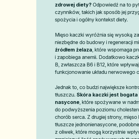
zdrowej diety?
Odpowiedź na to pyt
czynników, takich jak sposób jej prz
spożycia i ogólny kontekst diety.
Mięso kaczki wyróżnia się wysoką zaw
niezbędne do budowy i regeneracji mi
źródłem żelaza
, które wspomaga p
i zapobiega anemii. Dodatkowo kaczk
B, zwłaszcza B6 i B12, które wpływa
funkcjonowanie układu nerwowego o
Jednak to, co budzi największe kontr
tłuszczu.
Skóra kaczki jest bogata
nasycone
, które spożywane w nadm
do podwyższenia poziomu cholestero
chorób serca. Z drugiej strony, mięs
tłuszcze jednonienasycone, podobne
z oliwek, które mogą korzystnie wpły