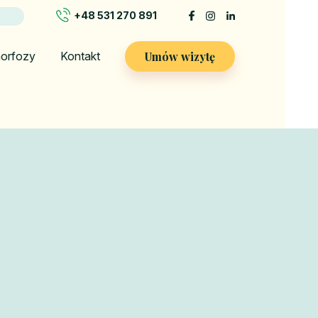
+48 531 270 891
Umów wizytę
orfozy
Kontakt