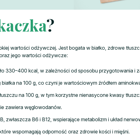
kaczka
?
ej wartości odżywczej. Jest bogata w białko, zdrowe tłuszcz
oraz jego wartości odżywcze:
oło 330–400 kcal, w zależności od sposobu przygotowania i z
g białka na 100 g, co czyni je wartościowym źródłem aminokw
tłuszczu na 100 g, w tym korzystne nienasycone kwasy tłusz
 nie zawiera węglowodanów.
 B, zwłaszcza B6 i B12, wspierające metabolizm i układ nerwo
, które wspomagają odporność oraz zdrowie kości i mięśni.