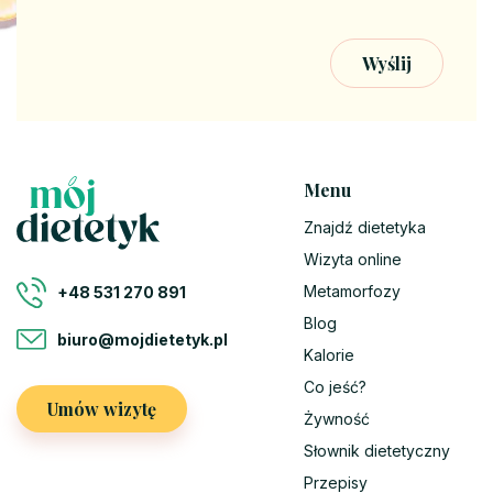
Menu
Znajdź dietetyka
Wizyta online
Metamorfozy
+48 531 270 891
Blog
biuro@mojdietetyk.pl
Kalorie
Co jeść?
Umów wizytę
Żywność
Słownik dietetyczny
Przepisy