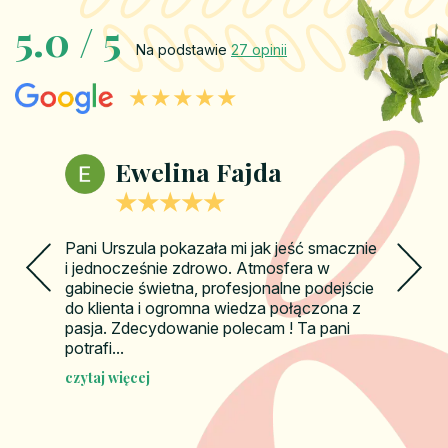
5.0 / 5
Na podstawie
27 opinii
★★★★★
Weronika Bednarczyk
★★★★★
Polecam ten gabinet z całego serca, po
jednej wizycie, p. dietetyk Urszula pomogła
z moim kłopotliwym IBS oraz w innych
problemach żołądkowych i już po
stosowaniu 2 tygodniowej diety czuję...
czytaj więcej