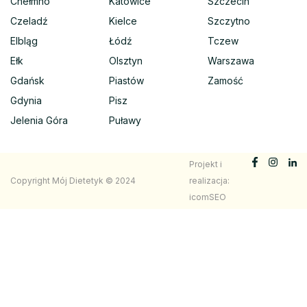
Chełmno
Katowice
Szczecin
Czeladź
Kielce
Szczytno
Elbląg
Łódź
Tczew
Ełk
Olsztyn
Warszawa
Gdańsk
Piastów
Zamość
Gdynia
Pisz
Jelenia Góra
Puławy
Projekt i
Copyright Mój Dietetyk © 2024
realizacja:
icomSEO