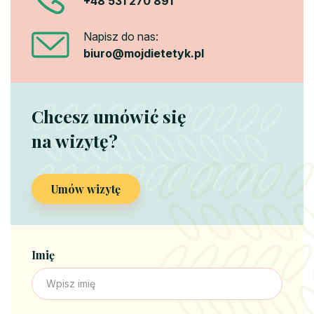
+48 531 270 891
Napisz do nas:
biuro@mojdietetyk.pl
Chcesz umówić się
na wizytę?
Umów wizytę
Imię