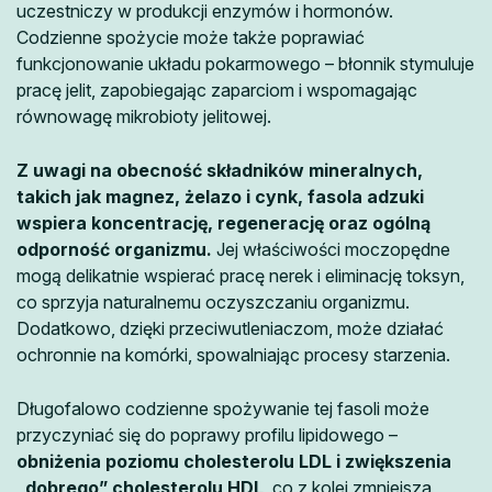
uczestniczy w produkcji enzymów i hormonów.
Codzienne spożycie może także poprawiać
funkcjonowanie układu pokarmowego – błonnik stymuluje
pracę jelit, zapobiegając zaparciom i wspomagając
równowagę mikrobioty jelitowej.
Z uwagi na obecność składników mineralnych,
takich jak magnez, żelazo i cynk, fasola adzuki
wspiera koncentrację, regenerację oraz ogólną
odporność organizmu.
Jej właściwości moczopędne
mogą delikatnie wspierać pracę nerek i eliminację toksyn,
co sprzyja naturalnemu oczyszczaniu organizmu.
Dodatkowo, dzięki przeciwutleniaczom, może działać
ochronnie na komórki, spowalniając procesy starzenia.
Długofalowo codzienne spożywanie tej fasoli może
przyczyniać się do poprawy profilu lipidowego –
obniżenia poziomu cholesterolu LDL i zwiększenia
„dobrego” cholesterolu HDL
, co z kolei zmniejsza