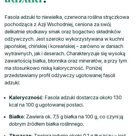
Fasola adzuki to niewielka, czerwona roślina strączkowa
pochodząca z Azji Wschodniej, ceniona za swój
delikatnie słodkawy smak oraz bogactwo składników
odżywczych. Jest szeroko wykorzystywana w kuchni
japońskiej, chińskiej i koreańskiej – zarówno w daniach
wytrawnych, jak i deserach. Charakteryzuje się wysoką
zawartością białka, błonnika oraz minerałów, a przy tym
ma stosunkowo niską kaloryczność. Poniżej
przedstawiamy profil odżywczy ugotowanej fasoli
adzuki:
Kaloryczność
: Fasola adzuki dostarcza około 130
kcal na 100 g ugotowanej postaci.
Białko
: Zawiera ok. 7,5 g białka na 100 g, co czyni ją
dobrym źródłem białka roślinnego.
Tłuszcze
: Zawiera jedynie około 0,1 g tłuszczu – jest