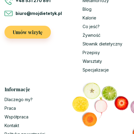
Metamorfozy
+48 531 270 891
Blog
biuro@mojdietetyk.pl
Kalorie
Co jeść?
Umów wizytę
Żywność
Słownik dietetyczny
Przepisy
Warsztaty
Specjalizacje
Informacje
Dlaczego my?
Praca
Współpraca
Kontakt