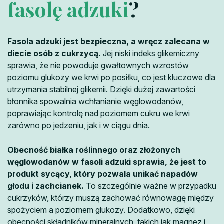
fasolę adzuki
?
Fasola adzuki jest bezpieczna, a wręcz zalecana w
diecie osób z cukrzycą.
Jej niski indeks glikemiczny
sprawia, że nie powoduje gwałtownych wzrostów
poziomu glukozy we krwi po posiłku, co jest kluczowe dla
utrzymania stabilnej glikemii. Dzięki dużej zawartości
błonnika spowalnia wchłanianie węglowodanów,
poprawiając kontrolę nad poziomem cukru we krwi
zarówno po jedzeniu, jak i w ciągu dnia.
Obecność białka roślinnego oraz złożonych
węglowodanów w fasoli adzuki sprawia, że jest to
produkt sycący, który pozwala unikać napadów
głodu i zachcianek.
To szczególnie ważne w przypadku
cukrzyków, którzy muszą zachować równowagę między
spożyciem a poziomem glukozy. Dodatkowo, dzięki
obecności składników mineralnych, takich jak magnez i