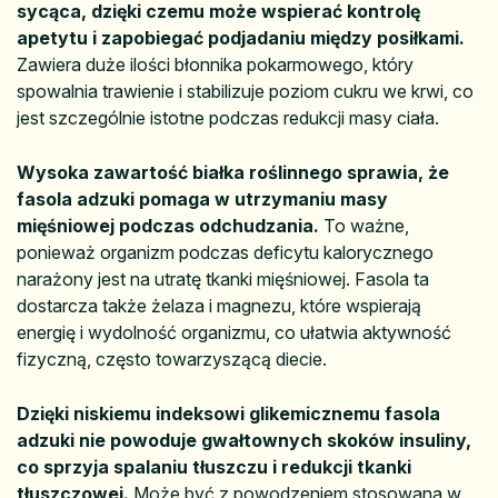
sycąca, dzięki czemu może wspierać kontrolę
apetytu i zapobiegać podjadaniu między posiłkami.
Zawiera duże ilości błonnika pokarmowego, który
spowalnia trawienie i stabilizuje poziom cukru we krwi, co
jest szczególnie istotne podczas redukcji masy ciała.
Wysoka zawartość białka roślinnego sprawia, że
fasola adzuki pomaga w utrzymaniu masy
mięśniowej podczas odchudzania.
To ważne,
ponieważ organizm podczas deficytu kalorycznego
narażony jest na utratę tkanki mięśniowej. Fasola ta
dostarcza także żelaza i magnezu, które wspierają
energię i wydolność organizmu, co ułatwia aktywność
fizyczną, często towarzyszącą diecie.
Dzięki niskiemu indeksowi glikemicznemu fasola
adzuki nie powoduje gwałtownych skoków insuliny,
co sprzyja spalaniu tłuszczu i redukcji tkanki
tłuszczowej.
Może być z powodzeniem stosowana w