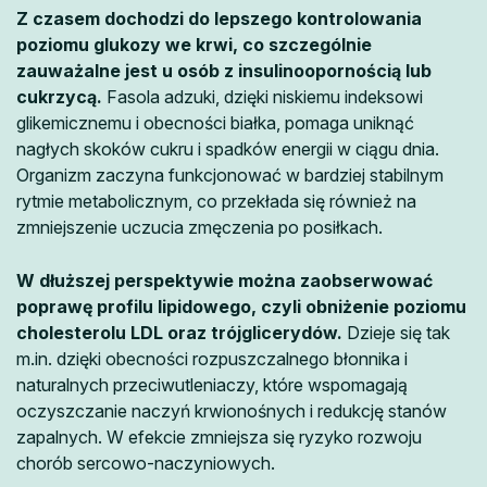
Z czasem dochodzi do lepszego kontrolowania
poziomu glukozy we krwi, co szczególnie
zauważalne jest u osób z insulinoopornością lub
cukrzycą.
Fasola adzuki, dzięki niskiemu indeksowi
glikemicznemu i obecności białka, pomaga uniknąć
nagłych skoków cukru i spadków energii w ciągu dnia.
Organizm zaczyna funkcjonować w bardziej stabilnym
rytmie metabolicznym, co przekłada się również na
zmniejszenie uczucia zmęczenia po posiłkach.
W dłuższej perspektywie można zaobserwować
poprawę profilu lipidowego, czyli obniżenie poziomu
cholesterolu LDL oraz trójglicerydów.
Dzieje się tak
m.in. dzięki obecności rozpuszczalnego błonnika i
naturalnych przeciwutleniaczy, które wspomagają
oczyszczanie naczyń krwionośnych i redukcję stanów
zapalnych. W efekcie zmniejsza się ryzyko rozwoju
chorób sercowo-naczyniowych.