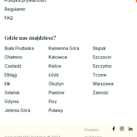
Polityka prywatności
Regulamin
FAQ
Gdzie nas znajdziesz?
Biała Podlaska
Kamienna Góra
Słupsk
Chełmno
Katowice
Szczecin
Czeladź
Kielce
Szczytno
Elbląg
Łódź
Tczew
Ełk
Olsztyn
Warszawa
Gdańsk
Piastów
Zamość
Gdynia
Pisz
Jelenia Góra
Puławy
Projekt i