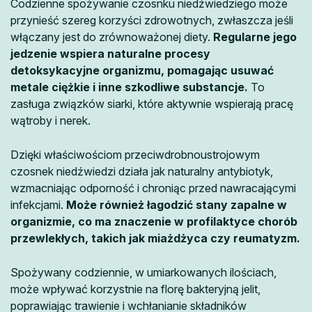
Codzienne spożywanie czosnku niedźwiedziego może
przynieść szereg korzyści zdrowotnych, zwłaszcza jeśli
włączany jest do zrównoważonej diety.
Regularne jego
jedzenie wspiera naturalne procesy
detoksykacyjne organizmu, pomagając usuwać
metale ciężkie i inne szkodliwe substancje.
To
zasługa związków siarki, które aktywnie wspierają pracę
wątroby i nerek.
Dzięki właściwościom przeciwdrobnoustrojowym
czosnek niedźwiedzi działa jak naturalny antybiotyk,
wzmacniając odporność i chroniąc przed nawracającymi
infekcjami.
Może również łagodzić stany zapalne w
organizmie, co ma znaczenie w profilaktyce chorób
przewlekłych, takich jak miażdżyca czy reumatyzm.
Spożywany codziennie, w umiarkowanych ilościach,
może wpływać korzystnie na florę bakteryjną jelit,
poprawiając trawienie i wchłanianie składników