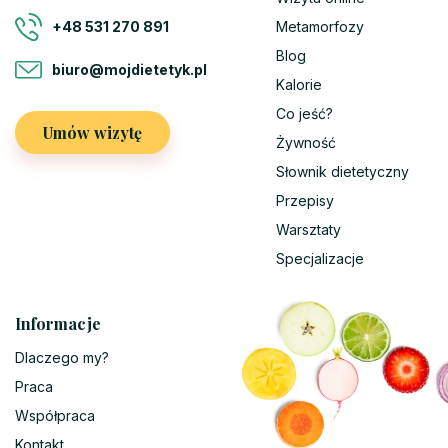
Metamorfozy
+48 531 270 891
Blog
biuro@mojdietetyk.pl
Kalorie
Co jeść?
Umów wizytę
Żywność
Słownik dietetyczny
Przepisy
Warsztaty
Specjalizacje
Informacje
Dlaczego my?
Praca
Współpraca
Kontakt