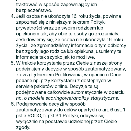
traktować w sposób zapewniający ich
bezpieczeństwo.
Jeśli osoba nie ukończyła 16. roku życia, powinna
zapoznać się z niniejszym tekstem Polityki
prywatności wraz ze swoim rodzicem lub
opiekunem tak, aby obie te osoby go zrozumiały.
Jeśli dowiemy się, że osoba nie ukończyła 16. roku
życia i że zgromadziliśmy informacje o tym odbiorcy
bez zgody jego rodzica lub opiekuna, usuniemy te
informacje tak szybko jak to możliwe.
W trakcie korzystania przez Ciebie z naszej strony
podejmujemy decyzje w sposób zautomatyzowany,
z uwzględnieniem Profilowania, w oparciu o Dane
podane np. przy korzystaniu z dostępnych w
serwisie pakietów online
.
Decyzje te są
podejmowane całkowicie automatycznie w oparciu
np. o modele scoringowe/analizy statystyczne.
Podejmowanie decyzji w sposób
zautomatyzowany do celów opartych o art. 6 ust. 1
pkt a RODO, tj. pkt 3.1 Polityki, odbywa się
wyłącznie na podstawie udzielonej przez Ciebie
zgody.