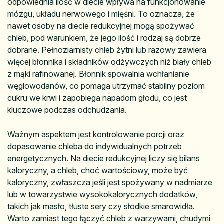
odpowiednia ilość w diecie wpływa na funkcjonowanie
mózgu, układu nerwowego i mięśni. To oznacza, że
nawet osoby na diecie redukcyjnej mogą spożywać
chleb, pod warunkiem, że jego ilość i rodzaj są dobrze
dobrane. Pełnoziarnisty chleb żytni lub razowy zawiera
więcej błonnika i składników odżywczych niż biały chleb
z mąki rafinowanej. Błonnik spowalnia wchłanianie
węglowodanów, co pomaga utrzymać stabilny poziom
cukru we krwi i zapobiega napadom głodu, co jest
kluczowe podczas odchudzania.
Ważnym aspektem jest kontrolowanie porcji oraz
dopasowanie chleba do indywidualnych potrzeb
energetycznych. Na diecie redukcyjnej liczy się bilans
kaloryczny, a chleb, choć wartościowy, może być
kaloryczny, zwłaszcza jeśli jest spożywany w nadmiarze
lub w towarzystwie wysokokalorycznych dodatków,
takich jak masło, tłuste sery czy słodkie smarowidła.
Warto zamiast tego łączyć chleb z warzywami, chudymi