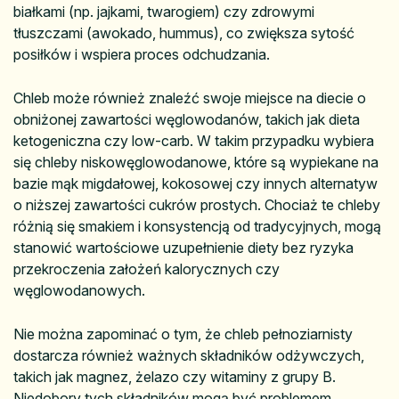
białkami (np. jajkami, twarogiem) czy zdrowymi
tłuszczami (awokado, hummus), co zwiększa sytość
posiłków i wspiera proces odchudzania.
Chleb może również znaleźć swoje miejsce na diecie o
obniżonej zawartości węglowodanów, takich jak dieta
ketogeniczna czy low-carb. W takim przypadku wybiera
się chleby niskowęglowodanowe, które są wypiekane na
bazie mąk migdałowej, kokosowej czy innych alternatyw
o niższej zawartości cukrów prostych. Chociaż te chleby
różnią się smakiem i konsystencją od tradycyjnych, mogą
stanowić wartościowe uzupełnienie diety bez ryzyka
przekroczenia założeń kalorycznych czy
węglowodanowych.
Nie można zapominać o tym, że chleb pełnoziarnisty
dostarcza również ważnych składników odżywczych,
takich jak magnez, żelazo czy witaminy z grupy B.
Niedobory tych składników mogą być problemem