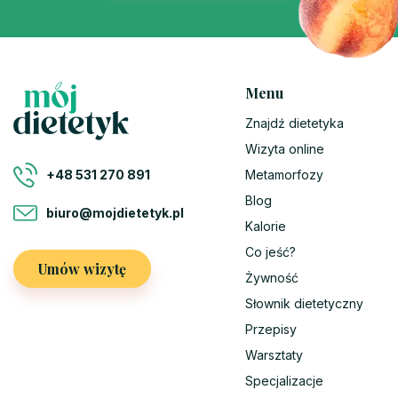
Menu
Znajdź dietetyka
Wizyta online
Metamorfozy
+48 531 270 891
Blog
biuro@mojdietetyk.pl
Kalorie
Co jeść?
Umów wizytę
Żywność
Słownik dietetyczny
Przepisy
Warsztaty
Specjalizacje