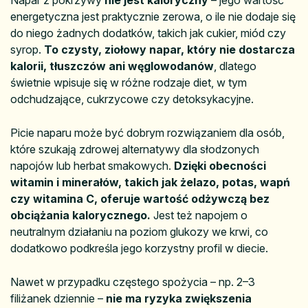
energetyczna jest praktycznie zerowa, o ile nie dodaje się
do niego żadnych dodatków, takich jak cukier, miód czy
syrop.
To czysty, ziołowy napar, który nie dostarcza
kalorii, tłuszczów ani węglowodanów
, dlatego
świetnie wpisuje się w różne rodzaje diet, w tym
odchudzające, cukrzycowe czy detoksykacyjne.
Picie naparu może być dobrym rozwiązaniem dla osób,
które szukają zdrowej alternatywy dla słodzonych
napojów lub herbat smakowych.
Dzięki obecności
witamin i minerałów, takich jak żelazo, potas, wapń
czy witamina C, oferuje wartość odżywczą bez
obciążania kalorycznego.
Jest też napojem o
neutralnym działaniu na poziom glukozy we krwi, co
dodatkowo podkreśla jego korzystny profil w diecie.
Nawet w przypadku częstego spożycia – np. 2–3
filiżanek dziennie –
nie ma ryzyka zwiększenia