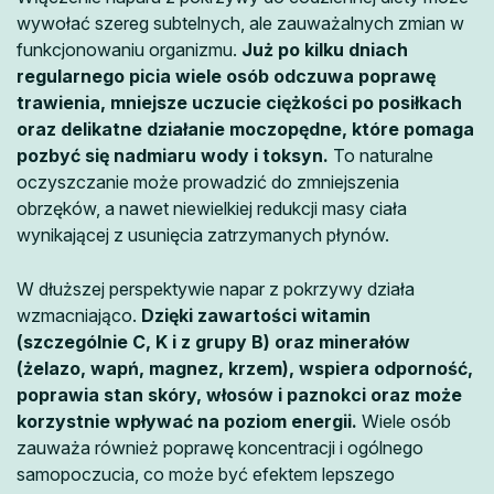
wywołać szereg subtelnych, ale zauważalnych zmian w
funkcjonowaniu organizmu.
Już po kilku dniach
regularnego picia wiele osób odczuwa poprawę
trawienia, mniejsze uczucie ciężkości po posiłkach
oraz delikatne działanie moczopędne, które pomaga
pozbyć się nadmiaru wody i toksyn.
To naturalne
oczyszczanie może prowadzić do zmniejszenia
obrzęków, a nawet niewielkiej redukcji masy ciała
wynikającej z usunięcia zatrzymanych płynów.
W dłuższej perspektywie napar z pokrzywy działa
wzmacniająco.
Dzięki zawartości witamin
(szczególnie C, K i z grupy B) oraz minerałów
(żelazo, wapń, magnez, krzem), wspiera odporność,
poprawia stan skóry, włosów i paznokci oraz może
korzystnie wpływać na poziom energii.
Wiele osób
zauważa również poprawę koncentracji i ogólnego
samopoczucia, co może być efektem lepszego