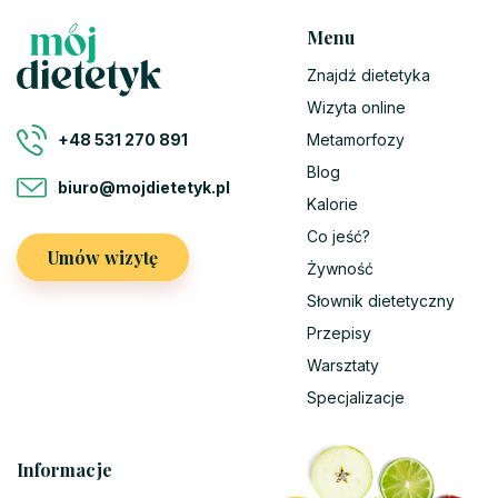
Menu
Znajdź dietetyka
Wizyta online
Metamorfozy
+48 531 270 891
Blog
biuro@mojdietetyk.pl
Kalorie
Co jeść?
Umów wizytę
Żywność
Słownik dietetyczny
Przepisy
Warsztaty
Specjalizacje
Informacje