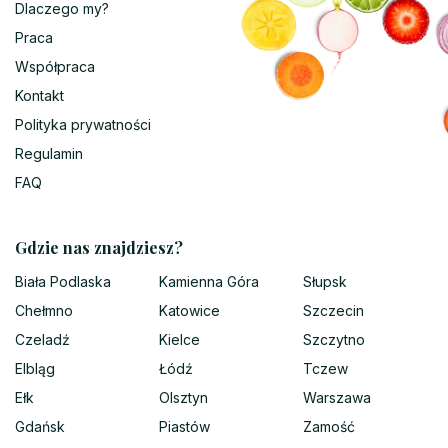
Dlaczego my?
Praca
Współpraca
Kontakt
Polityka prywatności
Regulamin
FAQ
Gdzie nas znajdziesz?
Biała Podlaska
Kamienna Góra
Słupsk
Chełmno
Katowice
Szczecin
Czeladź
Kielce
Szczytno
Elbląg
Łódź
Tczew
Ełk
Olsztyn
Warszawa
Gdańsk
Piastów
Zamość