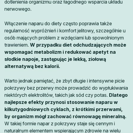
dotlenienia organizmu oraz łagodnego wsparcia układu
nerwowego.
Włączenie naparu do diety często poprawia także
regularność wypróżnień i komfort jelitowy, szczególnie u
osób mających problem z wzdęciami lub spowolnionym
trawieniem.
W przypadku diet odchudzających może
wspomagać metabolizm i redukować apetyt na
słodkie napoje, zastępując je lekką, ziołową
alternatywą bez kalorii.
Warto jednak pamiętać, że zbyt długie i intensywne picie
pokrzywy bez przerwy może prowadzić do wypłukiwania
niektórych elektrolitów, takich jak sód czy potas.
Dlatego
najlepsze efekty przynosi stosowanie naparu w
kilkutygodniowych cyklach, z krótkimi przerwami,
by organizm mógł zachować równowagę mineralną.
W takiej formie napar z pokrzywy staje się cennym i
naturalnym elementem wspierającym zdrowie na wielu