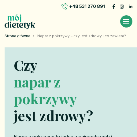
+48 531 270 891
Strona główna
›
Napar z pokrzywy – czy jest zdrowy i co zawiera?
Czy
napar z
pokrzywy
jest zdrowy?
Napar z pokrzywy to jedna z najprostszych i