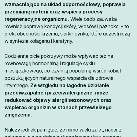
wzmacniająco na układ odpornościowy, poprawia
przemianę materii oraz wspiera procesy
regeneracyjne organizmu.
Wiele osób zauważa
również poprawę kondycji skóry, włosów i paznokci – to
efekt obecności krzemu, siarki i cynku, które uczestniczą
w syntezie kolagenu i keratyny.
Codzienne picie pokrzywy może wpływać też na
równowagę hormonalną i regulację cyklu
miesiączkowego, co czyni ją popularną wśród kobiet
poszukujących naturalnego wsparcia dla zdrowia
intymnego.
Ze względu na łagodne działanie
przeciwzapalne i przeciwalergiczne, może
redukować objawy alergii sezonowych oraz
wspierać organizm w stanach przewlekłego
zmęczenia.
Należy jednak pamiętać, że mimo wielu zalet, napar z
pokrzywy nie powinien być spożywany bez przerwy