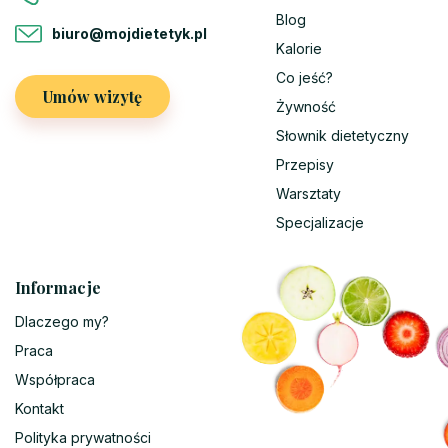
Blog
biuro@mojdietetyk.pl
Kalorie
Co jeść?
Umów wizytę
Żywność
Słownik dietetyczny
Przepisy
Warsztaty
Specjalizacje
Informacje
Dlaczego my?
Praca
Współpraca
Kontakt
Polityka prywatności