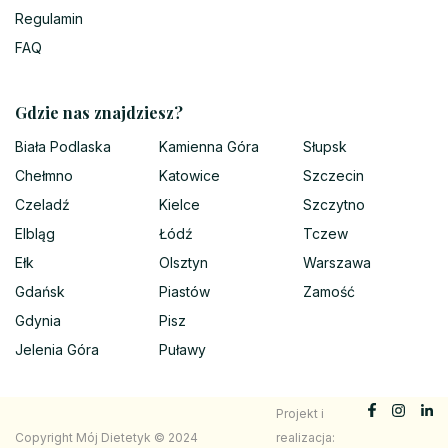
Regulamin
FAQ
Gdzie nas znajdziesz?
Biała Podlaska
Kamienna Góra
Słupsk
Chełmno
Katowice
Szczecin
Czeladź
Kielce
Szczytno
Elbląg
Łódź
Tczew
Ełk
Olsztyn
Warszawa
Gdańsk
Piastów
Zamość
Gdynia
Pisz
Jelenia Góra
Puławy
Projekt i
Copyright Mój Dietetyk © 2024
realizacja: