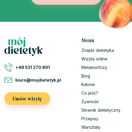
Menu
Znajdź dietetyka
Wizyta online
Metamorfozy
+48 531 270 891
Blog
biuro@mojdietetyk.pl
Kalorie
Co jeść?
Umów wizytę
Żywność
Słownik dietetyczny
Przepisy
Warsztaty