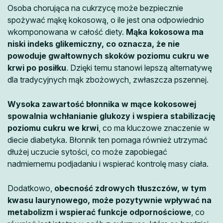
Osoba chorująca na cukrzycę może bezpiecznie
spożywać mąkę kokosową, o ile jest ona odpowiednio
wkomponowana w całość diety.
Mąka kokosowa ma
niski indeks glikemiczny, co oznacza, że nie
powoduje gwałtownych skoków poziomu cukru we
krwi po posiłku
. Dzięki temu stanowi lepszą alternatywę
dla tradycyjnych mąk zbożowych, zwłaszcza pszennej.
Wysoka zawartość błonnika w mące kokosowej
spowalnia wchłanianie glukozy i wspiera stabilizację
poziomu cukru we krwi
, co ma kluczowe znaczenie w
diecie diabetyka. Błonnik ten pomaga również utrzymać
dłużej uczucie sytości, co może zapobiegać
nadmiernemu podjadaniu i wspierać kontrolę masy ciała.
Dodatkowo,
obecność zdrowych tłuszczów, w tym
kwasu laurynowego, może pozytywnie wpływać na
metabolizm i wspierać funkcje odpornościowe
, co