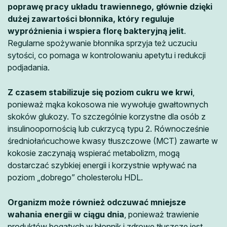
poprawę pracy układu trawiennego, głównie dzięki
dużej zawartości błonnika, który reguluje
wypróżnienia i wspiera florę bakteryjną jelit
.
Regularne spożywanie błonnika sprzyja też uczuciu
sytości, co pomaga w kontrolowaniu apetytu i redukcji
podjadania.
Z czasem stabilizuje się poziom cukru we krwi
,
ponieważ mąka kokosowa nie wywołuje gwałtownych
skoków glukozy. To szczególnie korzystne dla osób z
insulinoopornością lub cukrzycą typu 2. Równocześnie
średniołańcuchowe kwasy tłuszczowe (MCT) zawarte w
kokosie zaczynają wspierać metabolizm, mogą
dostarczać szybkiej energii i korzystnie wpływać na
poziom „dobrego” cholesterolu HDL.
Organizm może również odczuwać mniejsze
wahania energii w ciągu dnia
, ponieważ trawienie
produktów bogatych w błonnik i zdrowe tłuszcze jest