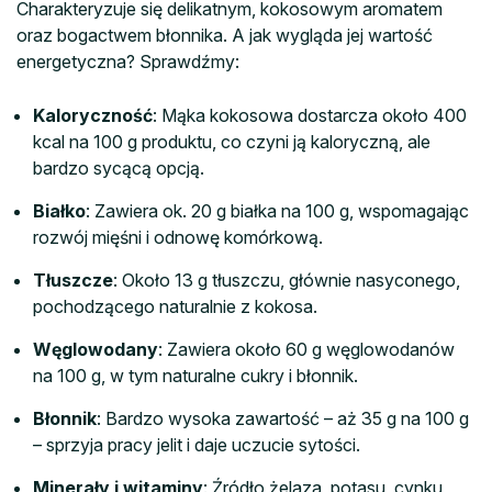
Charakteryzuje się delikatnym, kokosowym aromatem
oraz bogactwem błonnika. A jak wygląda jej wartość
energetyczna? Sprawdźmy:
Kaloryczność
: Mąka kokosowa dostarcza około 400
kcal na 100 g produktu, co czyni ją kaloryczną, ale
bardzo sycącą opcją.
Białko
: Zawiera ok. 20 g białka na 100 g, wspomagając
rozwój mięśni i odnowę komórkową.
Tłuszcze
: Około 13 g tłuszczu, głównie nasyconego,
pochodzącego naturalnie z kokosa.
Węglowodany
: Zawiera około 60 g węglowodanów
na 100 g, w tym naturalne cukry i błonnik.
Błonnik
: Bardzo wysoka zawartość – aż 35 g na 100 g
– sprzyja pracy jelit i daje uczucie sytości.
Minerały i witaminy
: Źródło żelaza, potasu, cynku