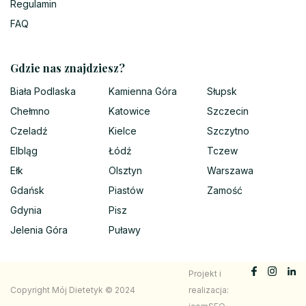
Regulamin
FAQ
Gdzie nas znajdziesz?
Biała Podlaska
Kamienna Góra
Słupsk
Chełmno
Katowice
Szczecin
Czeladź
Kielce
Szczytno
Elbląg
Łódź
Tczew
Ełk
Olsztyn
Warszawa
Gdańsk
Piastów
Zamość
Gdynia
Pisz
Jelenia Góra
Puławy
Projekt i
Copyright Mój Dietetyk © 2024
realizacja: