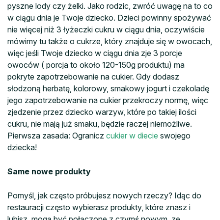
pyszne lody czy żelki. Jako rodzic, zwróć uwagę na to co
w ciągu dnia je Twoje dziecko. Dzieci powinny spożywać
nie więcej niż 3 łyżeczki cukru w ciągu dnia, oczywiście
mówimy tu także o cukrze, który znajduje się w owocach,
więc jeśli Twoje dziecko w ciągu dnia zje 3 porcje
owoców ( porcja to około 120-150g produktu) ma
pokryte zapotrzebowanie na cukier. Gdy dodasz
słodzoną herbatę, kolorowy, smakowy jogurt i czekoladę
jego zapotrzebowanie na cukier przekroczy normę, więc
zjedzenie przez dziecko warzyw, które po takiej ilości
cukru, nie mają już smaku, będzie raczej niemożliwe.
Pierwsza zasada: Ogranicz
cukier w diecie
swojego
dziecka!
Same nowe produkty
Pomyśl, jak często próbujesz nowych rzeczy? Idąc do
restauracji często wybierasz produkty, które znasz i
lubisz, mogą być połączone z czymś nowym, ze