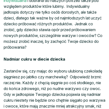
indywidualna
i dobrana do naszych potrzeb także pod
względem produktów które lubimy. Indywidualny
jadłospis dotyczy nie tylko osób dorosłych, ale także
dzieci, dlatego tak ważne by od najmłodszych lat uczyć
dziecko próbować różnych produktów. Jednak co
zrobić, gdy dziecko stawia opór przed próbowaniem
nowych produktów, szczególnie warzyw i owoców? Co
możesz zrobić inaczej, by zachęcić Twoje dziecko do
próbowania?
Nadmiar cukru w diecie dziecka
Zastanów się, czy mając do wyboru ulubioną czekoladę
sięgniesz po jabłko czy marchewkę? Odpowiedź brzmi:
raczej nie. Każdy z chęcią sięgnie po coś słodkiego, nie
do końca zdrowego, niż po nudne warzywo czy owoc.
Gdy w jadłospisie Twojego dziecka pojawia się nadmiar
cukru niestety nie będzie ono chętnie sięgało po warzywa
i owoce, które mają znacznie mniej atrakcyjny smak, niż