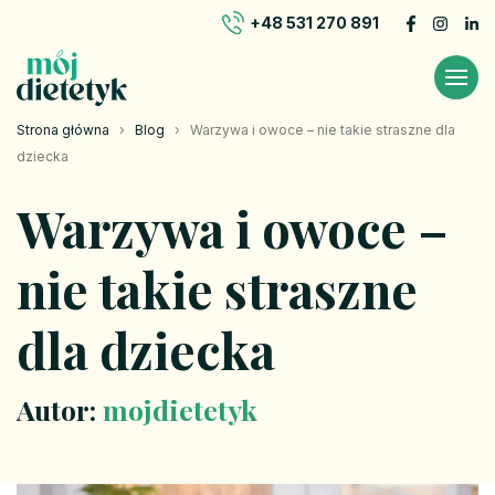
+48 531 270 891
Strona główna
›
Blog
›
Warzywa i owoce – nie takie straszne dla
dziecka
Warzywa i owoce –
nie takie straszne
dla dziecka
Autor:
mojdietetyk