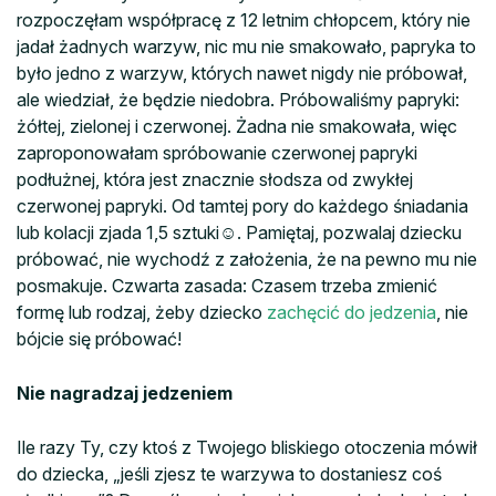
rozpoczęłam współpracę z 12 letnim chłopcem, który nie
jadał żadnych warzyw, nic mu nie smakowało, papryka to
było jedno z warzyw, których nawet nigdy nie próbował,
ale wiedział, że będzie niedobra. Próbowaliśmy papryki:
żółtej, zielonej i czerwonej. Żadna nie smakowała, więc
zaproponowałam spróbowanie czerwonej papryki
podłużnej, która jest znacznie słodsza od zwykłej
czerwonej papryki. Od tamtej pory do każdego śniadania
lub kolacji zjada 1,5 sztuki☺. Pamiętaj, pozwalaj dziecku
próbować, nie wychodź z założenia, że na pewno mu nie
posmakuje. Czwarta zasada: Czasem trzeba zmienić
formę lub rodzaj, żeby dziecko
zachęcić do jedzenia
, nie
bójcie się próbować!
Nie nagradzaj jedzeniem
Ile razy Ty, czy ktoś z Twojego bliskiego otoczenia mówił
do dziecka, „jeśli zjesz te warzywa to dostaniesz coś