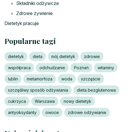
Składniki odżywcze
Zdrowe żywienie
Dietetyk pracuje
Popularne tagi
dietetyk
dieta
mój dietetyk
zdrowie
współpraca
odchudzanie
Poznań
witaminy
lublin
metamorfoza
woda
szczęście
szczęśliwy sposób odżywiania
dieta bezglutenowa
cukrzyca
Warszawa
nowy dietetyk
antyoksydanty
owoce
zdrowe odżywianie