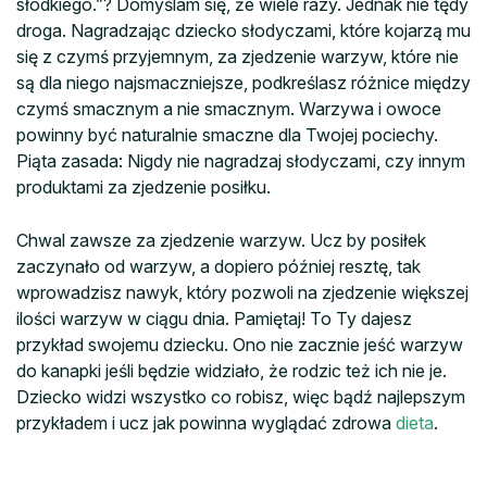
słodkiego.”? Domyślam się, że wiele razy. Jednak nie tędy
droga. Nagradzając dziecko słodyczami, które kojarzą mu
się z czymś przyjemnym, za zjedzenie warzyw, które nie
są dla niego najsmaczniejsze, podkreślasz różnice między
czymś smacznym a nie smacznym. Warzywa i owoce
powinny być naturalnie smaczne dla Twojej pociechy.
Piąta zasada: Nigdy nie nagradzaj słodyczami, czy innym
produktami za zjedzenie posiłku.
Chwal zawsze za zjedzenie warzyw. Ucz by posiłek
zaczynało od warzyw, a dopiero później resztę, tak
wprowadzisz nawyk, który pozwoli na zjedzenie większej
ilości warzyw w ciągu dnia. Pamiętaj! To Ty dajesz
przykład swojemu dziecku. Ono nie zacznie jeść warzyw
do kanapki jeśli będzie widziało, że rodzic też ich nie je.
Dziecko widzi wszystko co robisz, więc bądź najlepszym
przykładem i ucz jak powinna wyglądać zdrowa
dieta
.