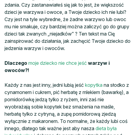
zdania. Czy zastanawiałeś się jak to jest, że większość
dzieci je warzywa i owoce, a Twoje dziecko ich nie lubi?
Czy jest na tyle wybredne, że żadne warzywo lub owoc
mu nie smakuje, czy bardziej można zaliczyć go do grupy
dzieci tak zwanych „niejadków” ? Ten tekst ma Cię
zainspirować do działania, jak zachęcić Twoje dziecko do
jedzenia warzyw i owoców.
Dlaczego
moje dziecko nie chce jeść
warzyw i
owoców?!
Każdy z nas jest inny, jedni lubią jeść
kopytka
na słodko z
cynamonem i cukrem, pić herbatę z mlekiem (bawarkę), a
pomidorówkę jedzą tylko z ryżem, inni zaś nie
wyobrażają sobie kopytek bez smażenia na maśle,
herbatę tylko z cytryną, a zupę pomidorową zjedzą
wyłącznie z makaronem. To normalne, że każdy lubi coś
innego, dlatego tak ważne jest aby nasza
dieta była