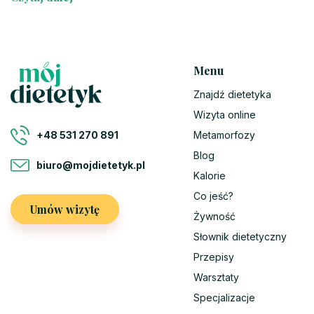
Menu
Znajdź dietetyka
Wizyta online
Metamorfozy
+48 531 270 891
Blog
biuro@mojdietetyk.pl
Kalorie
Co jeść?
Umów wizytę
Żywność
Słownik dietetyczny
Przepisy
Warsztaty
Specjalizacje