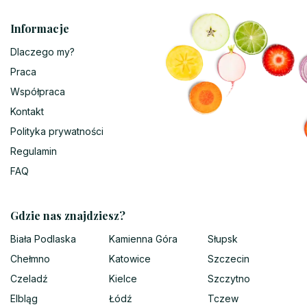
Informacje
Dlaczego my?
Praca
Współpraca
Kontakt
Polityka prywatności
Regulamin
FAQ
Gdzie nas znajdziesz?
Biała Podlaska
Kamienna Góra
Słupsk
Chełmno
Katowice
Szczecin
Czeladź
Kielce
Szczytno
Elbląg
Łódź
Tczew