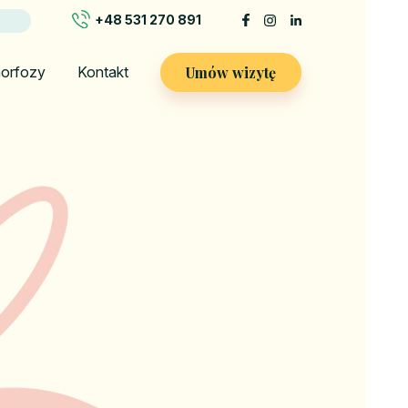
+48 531 270 891
Umów wizytę
orfozy
Kontakt