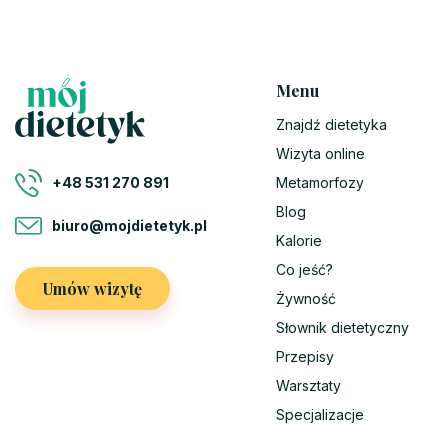
Menu
Znajdź dietetyka
Wizyta online
Metamorfozy
+48 531 270 891
Blog
biuro@mojdietetyk.pl
Kalorie
Co jeść?
Umów wizytę
Żywność
Słownik dietetyczny
Przepisy
Warsztaty
Specjalizacje