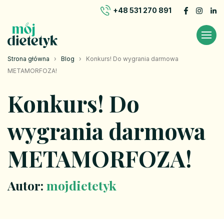
+48 531 270 891
Strona główna
›
Blog
›
Konkurs! Do wygrania darmowa
METAMORFOZA!
Konkurs! Do
wygrania darmowa
METAMORFOZA!
Autor:
mojdietetyk