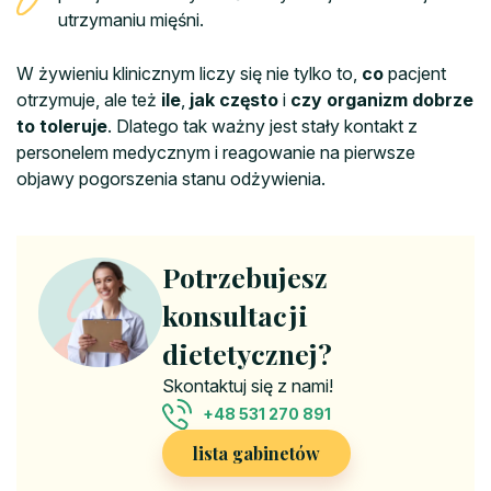
utrzymaniu mięśni.
W żywieniu klinicznym liczy się nie tylko to,
co
pacjent
otrzymuje, ale też
ile
,
jak często
i
czy organizm dobrze
to toleruje
. Dlatego tak ważny jest stały kontakt z
personelem medycznym i reagowanie na pierwsze
objawy pogorszenia stanu odżywienia.
Potrzebujesz
konsultacji
dietetycznej?
Skontaktuj się z nami!
+48 531 270 891
lista gabinetów