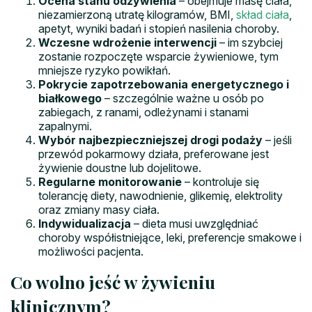
Ocena stanu odżywienia
– obejmuje masę ciała,
niezamierzoną utratę kilogramów, BMI,
skład ciała
,
apetyt, wyniki badań i stopień nasilenia choroby.
Wczesne wdrożenie interwencji
– im szybciej
zostanie rozpoczęte wsparcie żywieniowe, tym
mniejsze ryzyko powikłań.
Pokrycie zapotrzebowania energetycznego i
białkowego
– szczególnie ważne u osób po
zabiegach, z ranami, odleżynami i stanami
zapalnymi.
Wybór najbezpieczniejszej drogi podaży
– jeśli
przewód pokarmowy działa, preferowane jest
żywienie doustne lub dojelitowe.
Regularne monitorowanie
– kontroluje się
tolerancję diety, nawodnienie, glikemię, elektrolity
oraz zmiany masy ciała.
Indywidualizacja
– dieta musi uwzględniać
choroby współistniejące, leki, preferencje smakowe i
możliwości pacjenta.
Co wolno jeść w żywieniu
klinicznym?