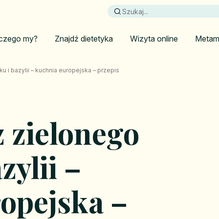
czego my?
Znajdź dietetyka
Wizyta online
Metam
 i bazylii – kuchnia europejska – przepis
 zielonego
zylii –
opejska –