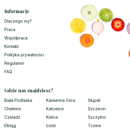
Informacje
Dlaczego my?
Praca
Współpraca
Kontakt
Polityka prywatności
Regulamin
FAQ
Gdzie nas znajdziesz?
Biała Podlaska
Kamienna Góra
Słupsk
Chełmno
Katowice
Szczecin
Czeladź
Kielce
Szczytno
Elbląg
Łódź
Tczew