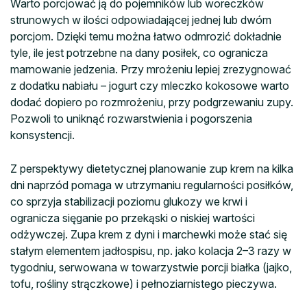
Warto porcjować ją do pojemników lub woreczków
strunowych w ilości odpowiadającej jednej lub dwóm
porcjom. Dzięki temu można łatwo odmrozić dokładnie
tyle, ile jest potrzebne na dany posiłek, co ogranicza
marnowanie jedzenia. Przy mrożeniu lepiej zrezygnować
z dodatku nabiału – jogurt czy mleczko kokosowe warto
dodać dopiero po rozmrożeniu, przy podgrzewaniu zupy.
Pozwoli to uniknąć rozwarstwienia i pogorszenia
konsystencji.
Z perspektywy dietetycznej planowanie zup krem na kilka
dni naprzód pomaga w utrzymaniu regularności posiłków,
co sprzyja stabilizacji poziomu glukozy we krwi i
ogranicza sięganie po przekąski o niskiej wartości
odżywczej. Zupa krem z dyni i marchewki może stać się
stałym elementem jadłospisu, np. jako kolacja 2–3 razy w
tygodniu, serwowana w towarzystwie porcji białka (jajko,
tofu, rośliny strączkowe) i pełnoziarnistego pieczywa.