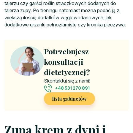
talerzu czy garści roślin strączkowych dodanych do
talerza zupy. Po treningu natomiast można podać ją z
większą ilością dodatków węglowodanowych, jak
dodatkowe grzanki pełnoziarniste czy kromka pieczywa.
Potrzebujesz
konsultacji
dietetycznej?
Skontaktuj się z nami!
+48 531 270 891
lista gabinetów
Zupa krem z dyni i