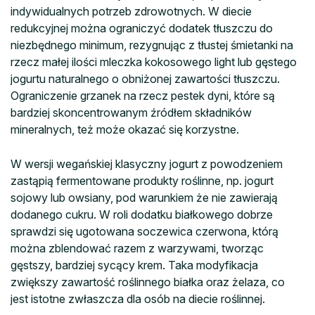
indywidualnych potrzeb zdrowotnych. W diecie
redukcyjnej można ograniczyć dodatek tłuszczu do
niezbędnego minimum, rezygnując z tłustej śmietanki na
rzecz małej ilości mleczka kokosowego light lub gęstego
jogurtu naturalnego o obniżonej zawartości tłuszczu.
Ograniczenie grzanek na rzecz pestek dyni, które są
bardziej skoncentrowanym źródłem składników
mineralnych, też może okazać się korzystne.
W wersji wegańskiej klasyczny jogurt z powodzeniem
zastąpią fermentowane produkty roślinne, np. jogurt
sojowy lub owsiany, pod warunkiem że nie zawierają
dodanego cukru. W roli dodatku białkowego dobrze
sprawdzi się ugotowana soczewica czerwona, którą
można zblendować razem z warzywami, tworząc
gęstszy, bardziej sycący krem. Taka modyfikacja
zwiększy zawartość roślinnego białka oraz żelaza, co
jest istotne zwłaszcza dla osób na diecie roślinnej.