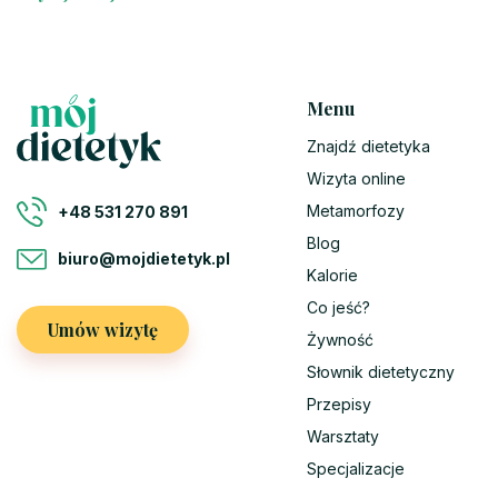
Menu
Znajdź dietetyka
Wizyta online
Metamorfozy
+48 531 270 891
Blog
biuro@mojdietetyk.pl
Kalorie
Co jeść?
Umów wizytę
Żywność
Słownik dietetyczny
Przepisy
Warsztaty
Specjalizacje