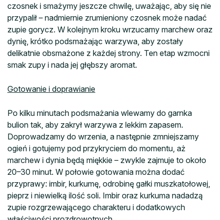
czosnek i smażymy jeszcze chwilę, uważając, aby się nie
przypalił – nadmiernie zrumieniony czosnek może nadać
zupie gorycz. W kolejnym kroku wrzucamy marchew oraz
dynię, krótko podsmażając warzywa, aby zostały
delikatnie obsmażone z każdej strony. Ten etap wzmocni
smak zupy i nada jej głębszy aromat.
Gotowanie i doprawianie
Po kilku minutach podsmażania wlewamy do garnka
bulion tak, aby zakrył warzywa z lekkim zapasem.
Doprowadzamy do wrzenia, a następnie zmniejszamy
ogień i gotujemy pod przykryciem do momentu, aż
marchew i dynia będą miękkie – zwykle zajmuje to około
20–30 minut. W połowie gotowania można dodać
przyprawy: imbir, kurkumę, odrobinę gałki muszkatołowej,
pieprz i niewielką ilość soli. Imbir oraz kurkuma nadadzą
zupie rozgrzewającego charakteru i dodatkowych
właściwości prozdrowotnych.