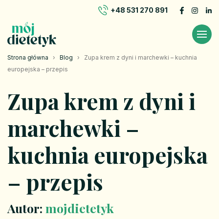
+48 531 270 891
Strona główna
›
Blog
›
Zupa krem z dyni i marchewki – kuchnia
europejska – przepis
Zupa krem z dyni i
marchewki –
kuchnia europejska
– przepis
Autor:
mojdietetyk