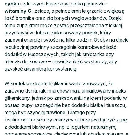
cynku
i zdrowych tłuszczów, natka pietruszki –
witaminy C
i żelaza, a pełnoziarniste grzanki zwiększą
ilość błonnika oraz złożonych węglowodanów. Dzięki
temu zupa krem może zostać przekształcona z lekkiej
przystawki w dobrze zbilansowany posiłek, który
zapewni energię i sytość na kilka godzin. Osoby na diecie
redukcyjnej powinny szczególnie kontrolować ilość
dodatków tłuszczowych, takich jak śmietanka czy
mleczko kokosowe – niewielka ilość wystarczy, aby
uzyskać aksamitną konsystencję.
W kontekście kontroli glikemii warto zauważyć, że
zarówno dynia, jak i marchew mają umiarkowany indeks
glikemiczny, jednak po zmiksowaniu na krem i podaniu w
postaci zupy, szczególnie bez dodatku białka i tłuszczu,
mogą być szybciej trawione. Dlatego przy
insulinooporności czy cukrzycy dobrze jest łączyć zupę
z dodatkami białkowymi, np. z jogurtem naturalnym,
gotowaną soczewicą, ciecierzycą lub chudym mięsem, a