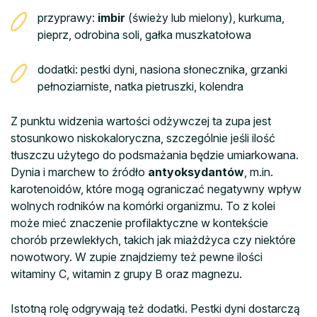
przyprawy:
imbir
(świeży lub mielony), kurkuma,
pieprz, odrobina soli, gałka muszkatołowa
dodatki: pestki dyni, nasiona słonecznika, grzanki
pełnoziarniste, natka pietruszki, kolendra
Z punktu widzenia wartości odżywczej ta zupa jest
stosunkowo niskokaloryczna, szczególnie jeśli ilość
tłuszczu użytego do podsmażania będzie umiarkowana.
Dynia i marchew to źródło
antyoksydantów
, m.in.
karotenoidów, które mogą ograniczać negatywny wpływ
wolnych rodników na komórki organizmu. To z kolei
może mieć znaczenie profilaktyczne w kontekście
chorób przewlekłych, takich jak miażdżyca czy niektóre
nowotwory. W zupie znajdziemy też pewne ilości
witaminy C, witamin z grupy B oraz magnezu.
Istotną rolę odgrywają też dodatki. Pestki dyni dostarczą