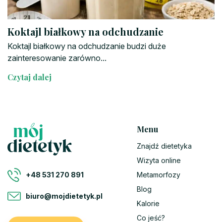
Koktajl białkowy na odchudzanie
Koktajl białkowy na odchudzanie budzi duże
zainteresowanie zarówno...
Czytaj dalej
Menu
Znajdź dietetyka
Wizyta online
Metamorfozy
+48 531 270 891
Blog
biuro@mojdietetyk.pl
Kalorie
Co jeść?