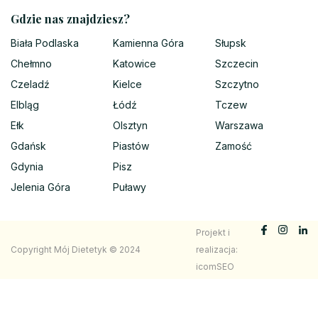
Gdzie nas znajdziesz?
Biała Podlaska
Kamienna Góra
Słupsk
Chełmno
Katowice
Szczecin
Czeladź
Kielce
Szczytno
Elbląg
Łódź
Tczew
Ełk
Olsztyn
Warszawa
Gdańsk
Piastów
Zamość
Gdynia
Pisz
Jelenia Góra
Puławy
Projekt i
Copyright Mój Dietetyk © 2024
realizacja:
icomSEO