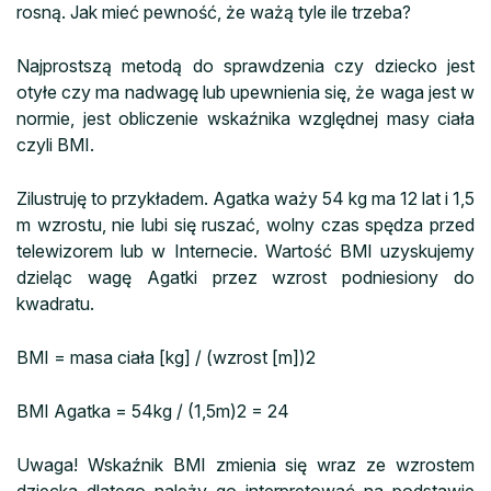
rosną. Jak mieć pewność, że ważą tyle ile trzeba?
Najprostszą metodą do sprawdzenia czy dziecko jest
otyłe czy ma nadwagę lub upewnienia się, że waga jest w
normie, jest obliczenie wskaźnika względnej masy ciała
czyli BMI.
Zilustruję to przykładem. Agatka waży 54 kg ma 12 lat i 1,5
m wzrostu, nie lubi się ruszać, wolny czas spędza przed
telewizorem lub w Internecie. Wartość BMI uzyskujemy
dzieląc wagę Agatki przez wzrost podniesiony do
kwadratu.
BMI = masa ciała [kg] / (wzrost [m])2
BMI Agatka = 54kg / (1,5m)2 = 24
Uwaga! Wskaźnik BMI zmienia się wraz ze wzrostem
dziecka dlatego należy go interpretować na podstawie