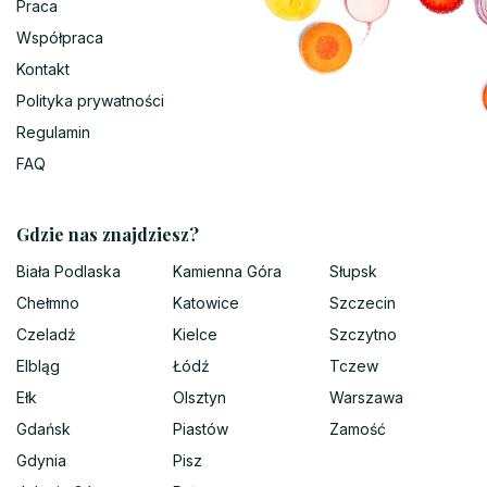
Praca
Współpraca
Kontakt
Polityka prywatności
Regulamin
FAQ
Gdzie nas znajdziesz?
Biała Podlaska
Kamienna Góra
Słupsk
Chełmno
Katowice
Szczecin
Czeladź
Kielce
Szczytno
Elbląg
Łódź
Tczew
Ełk
Olsztyn
Warszawa
Gdańsk
Piastów
Zamość
Gdynia
Pisz