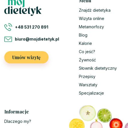
Menu
Znajdź dietetyka
Wizyta online
Metamorfozy
+48 531 270 891
Blog
biuro@mojdietetyk.pl
Kalorie
Co jeść?
Umów wizytę
Żywność
Słownik dietetyczny
Przepisy
Warsztaty
Specjalizacje
Informacje
Dlaczego my?