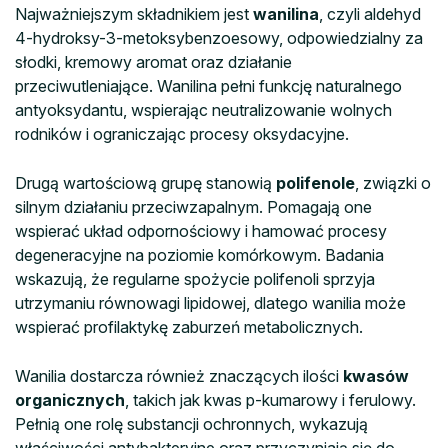
Najważniejszym składnikiem jest
wanilina
, czyli aldehyd
4-hydroksy-3-metoksybenzoesowy, odpowiedzialny za
słodki, kremowy aromat oraz działanie
przeciwutleniające. Wanilina pełni funkcję naturalnego
antyoksydantu, wspierając neutralizowanie wolnych
rodników i ograniczając procesy oksydacyjne.
Drugą wartościową grupę stanowią
polifenole
, związki o
silnym działaniu przeciwzapalnym. Pomagają one
wspierać układ odpornościowy i hamować procesy
degeneracyjne na poziomie komórkowym. Badania
wskazują, że regularne spożycie polifenoli sprzyja
utrzymaniu równowagi lipidowej, dlatego wanilia może
wspierać profilaktykę zaburzeń metabolicznych.
Wanilia dostarcza również znaczących ilości
kwasów
organicznych
, takich jak kwas p-kumarowy i ferulowy.
Pełnią one rolę substancji ochronnych, wykazują
właściwości antybakteryjne oraz przyczyniają się do