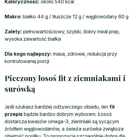
Kaloryczność:
około 540 kcal
Makro:
białko 44 g / tłuszcze 12 g / węglowodany 60 g
Zalety:
pełnowartościowy, szybki, dobry meal prep,
wysoka zawartość białka
Dla kogo najlepszy:
masa, zdrowie, redukcja przy
kontrolowanej porcji
Pieczony łosoś fit z ziemniakami i
surówką
Jeśli szukasz bardziej odżywczego obiadu, ten
fit
przepis
będzie bardzo dobrym wyborem. Łosoś
dostarcza kwasów omega-3, ziemniaki są sycącym
źródłem węglowodanów, a świeża surówka zwiększa
objętość posiłku. To propozycja szczególnie dobra dla