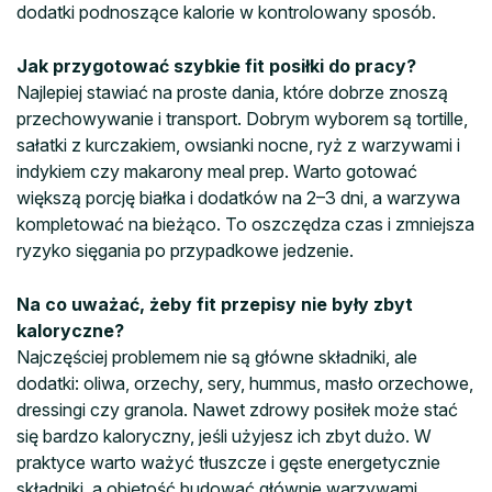
dodatki podnoszące kalorie w kontrolowany sposób.
Jak przygotować szybkie fit posiłki do pracy?
Najlepiej stawiać na proste dania, które dobrze znoszą
przechowywanie i transport. Dobrym wyborem są tortille,
sałatki z kurczakiem, owsianki nocne, ryż z warzywami i
indykiem czy makarony meal prep. Warto gotować
większą porcję białka i dodatków na 2–3 dni, a warzywa
kompletować na bieżąco. To oszczędza czas i zmniejsza
ryzyko sięgania po przypadkowe jedzenie.
Na co uważać, żeby fit przepisy nie były zbyt
kaloryczne?
Najczęściej problemem nie są główne składniki, ale
dodatki: oliwa, orzechy, sery, hummus, masło orzechowe,
dressingi czy granola. Nawet zdrowy posiłek może stać
się bardzo kaloryczny, jeśli użyjesz ich zbyt dużo. W
praktyce warto ważyć tłuszcze i gęste energetycznie
składniki, a objętość budować głównie warzywami,