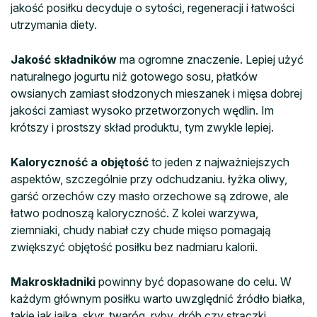
jakość posiłku decyduje o sytości, regeneracji i łatwości
utrzymania diety.
Jakość składników
ma ogromne znaczenie. Lepiej użyć
naturalnego jogurtu niż gotowego sosu, płatków
owsianych zamiast słodzonych mieszanek i mięsa dobrej
jakości zamiast wysoko przetworzonych wędlin. Im
krótszy i prostszy skład produktu, tym zwykle lepiej.
Kaloryczność a objętość
to jeden z najważniejszych
aspektów, szczególnie przy odchudzaniu. łyżka oliwy,
garść orzechów czy masło orzechowe są zdrowe, ale
łatwo podnoszą kaloryczność. Z kolei warzywa,
ziemniaki, chudy nabiał czy chude mięso pomagają
zwiększyć objętość posiłku bez nadmiaru kalorii.
Makroskładniki
powinny być dopasowane do celu. W
każdym głównym posiłku warto uwzględnić źródło białka,
takie jak jajka, skyr, twaróg, ryby, drób czy strączki.