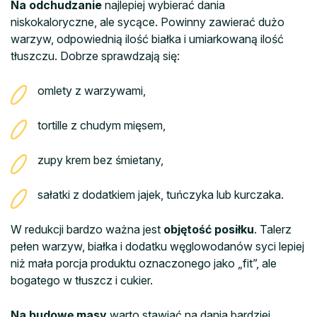
Na odchudzanie
najlepiej wybierać dania
niskokaloryczne, ale sycące. Powinny zawierać dużo
warzyw, odpowiednią ilość białka i umiarkowaną ilość
tłuszczu. Dobrze sprawdzają się:
omlety z warzywami,
tortille z chudym mięsem,
zupy krem bez śmietany,
sałatki z dodatkiem jajek, tuńczyka lub kurczaka.
W redukcji bardzo ważna jest
objętość posiłku
. Talerz
pełen warzyw, białka i dodatku węglowodanów syci lepiej
niż mała porcja produktu oznaczonego jako „fit”, ale
bogatego w tłuszcz i cukier.
Na budowę masy
warto stawiać na dania bardziej