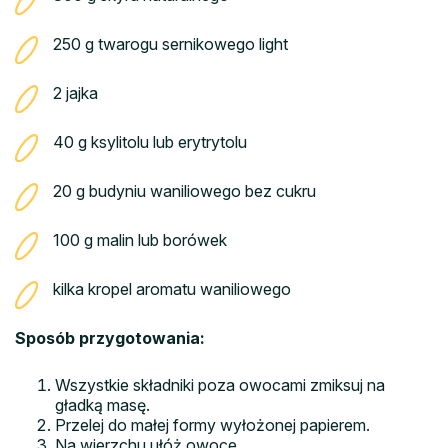
250 g twarogu sernikowego light
2 jajka
40 g ksylitolu lub erytrytolu
20 g budyniu waniliowego bez cukru
100 g malin lub borówek
kilka kropel aromatu waniliowego
Sposób przygotowania:
Wszystkie składniki poza owocami zmiksuj na
gładką masę.
Przelej do małej formy wyłożonej papierem.
Na wierzchu ułóż owoce.