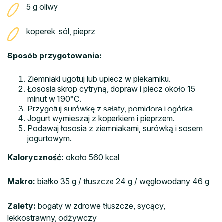
5 g oliwy
koperek, sól, pieprz
Sposób przygotowania:
Ziemniaki ugotuj lub upiecz w piekarniku.
Łososia skrop cytryną, dopraw i piecz około 15
minut w 190°C.
Przygotuj surówkę z sałaty, pomidora i ogórka.
Jogurt wymieszaj z koperkiem i pieprzem.
Podawaj łososia z ziemniakami, surówką i sosem
jogurtowym.
Kaloryczność:
około 560 kcal
Makro:
białko 35 g / tłuszcze 24 g / węglowodany 46 g
Zalety:
bogaty w zdrowe tłuszcze, sycący,
lekkostrawny, odżywczy