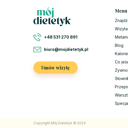
Menu
Znajdź
Wizyta
Metam
+48 531 270 891
Blog
biuro@mojdietetyk.pl
Kalorie
Co jeś
Umów wizytę
Żywno
Słowni
Przepi
Warszt
Specja
Copyright Mój Dietetyk © 2024