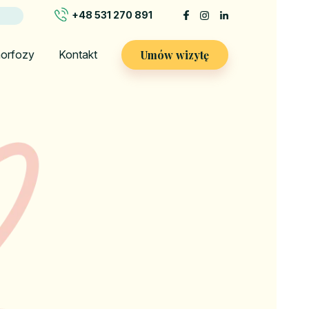
+48 531 270 891
Umów wizytę
orfozy
Kontakt