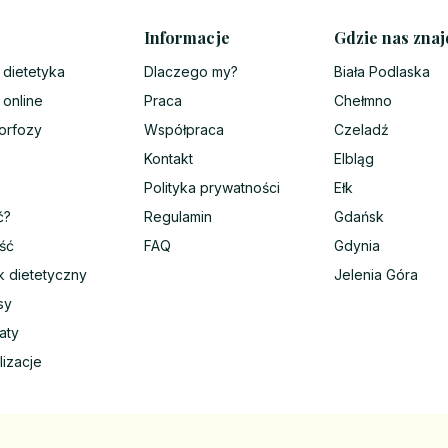
Informacje
Gdzie nas znaj
 dietetyka
Dlaczego my?
Biała Podlaska
 online
Praca
Chełmno
orfozy
Współpraca
Czeladź
Kontakt
Elbląg
Polityka prywatności
Ełk
ć?
Regulamin
Gdańsk
ść
FAQ
Gdynia
k dietetyczny
Jelenia Góra
sy
aty
lizacje