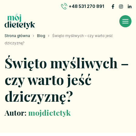
+48 531 270 891
Strona główna
›
Blog
›
Święto myśliwych – czy warto jeść
dziczyznę?
Święto myśliwych –
czy warto jeść
dziczyznę?
Autor:
mojdietetyk