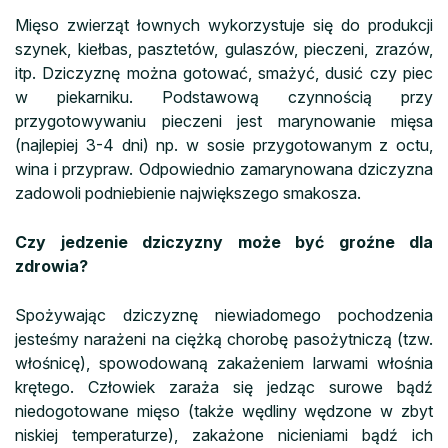
Mięso zwierząt łownych wykorzystuje się do produkcji
szynek, kiełbas, pasztetów, gulaszów, pieczeni, zrazów,
itp. Dziczyznę można gotować, smażyć, dusić czy piec
w piekarniku. Podstawową czynnością przy
przygotowywaniu pieczeni jest marynowanie mięsa
(najlepiej 3-4 dni) np. w sosie przygotowanym z octu,
wina i przypraw. Odpowiednio zamarynowana dziczyzna
zadowoli podniebienie największego smakosza.
Czy jedzenie dziczyzny może być groźne dla
zdrowia?
Spożywając dziczyznę niewiadomego pochodzenia
jesteśmy narażeni na ciężką chorobę pasożytniczą (tzw.
włośnicę), spowodowaną zakażeniem larwami włośnia
krętego. Człowiek zaraża się jedząc surowe bądź
niedogotowane mięso (także wędliny wędzone w zbyt
niskiej temperaturze), zakażone nicieniami bądź ich