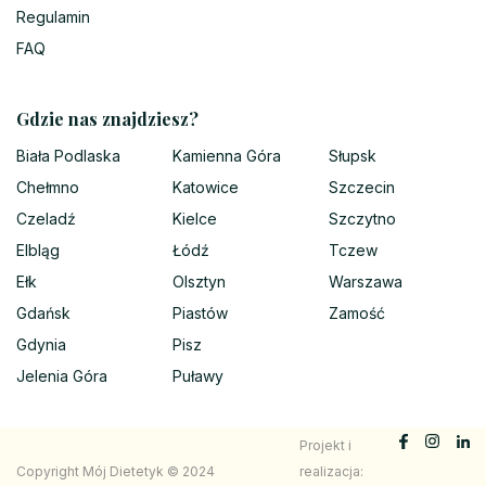
Regulamin
FAQ
Gdzie nas znajdziesz?
Biała Podlaska
Kamienna Góra
Słupsk
Chełmno
Katowice
Szczecin
Czeladź
Kielce
Szczytno
Elbląg
Łódź
Tczew
Ełk
Olsztyn
Warszawa
Gdańsk
Piastów
Zamość
Gdynia
Pisz
Jelenia Góra
Puławy
Projekt i
Copyright Mój Dietetyk © 2024
realizacja: