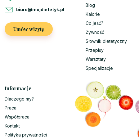
Blog
biuro@mojdietetyk.pl
Kalorie
Co jeść?
Umów wizytę
Żywność
Słownik dietetyczny
Przepisy
Warsztaty
Specjalizacje
Informacje
Dlaczego my?
Praca
Współpraca
Kontakt
Polityka prywatności