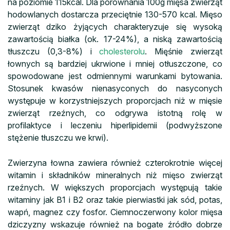
na poziomie 115kcal. Dla porównania 100g mięsa zwierząt
hodowlanych dostarcza przeciętnie 130-570 kcal. Mięso
zwierząt dziko żyjących charakteryzuje się wysoką
zawartością białka (ok. 17-24%), a niską zawartością
tłuszczu (0,3-8%) i
cholesterolu
. Mięśnie zwierząt
łownych są bardziej ukrwione i mniej otłuszczone, co
spowodowane jest odmiennymi warunkami bytowania.
Stosunek kwasów nienasyconych do nasyconych
występuje w korzystniejszych proporcjach niż w mięsie
zwierząt rzeźnych, co odgrywa istotną rolę w
profilaktyce i leczeniu hiperlipidemii (podwyższone
stężenie tłuszczu we krwi).
Zwierzyna łowna zawiera również czterokrotnie więcej
witamin i składników mineralnych niż mięso zwierząt
rzeźnych. W większych proporcjach występują takie
witaminy jak B1 i B2 oraz takie pierwiastki jak sód, potas,
wapń, magnez czy fosfor. Ciemnoczerwony kolor mięsa
dziczyzny wskazuje również na bogate źródło dobrze