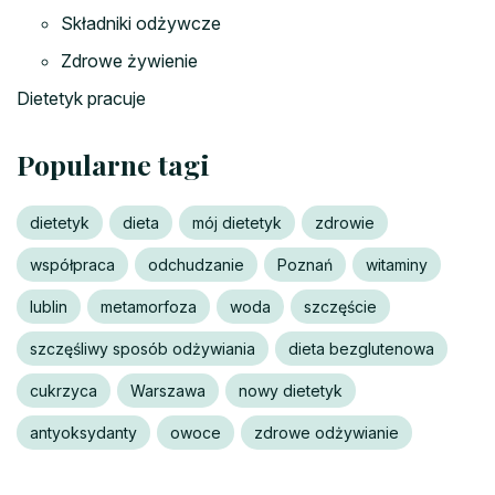
Składniki odżywcze
Zdrowe żywienie
Dietetyk pracuje
Popularne tagi
dietetyk
dieta
mój dietetyk
zdrowie
współpraca
odchudzanie
Poznań
witaminy
lublin
metamorfoza
woda
szczęście
szczęśliwy sposób odżywiania
dieta bezglutenowa
cukrzyca
Warszawa
nowy dietetyk
antyoksydanty
owoce
zdrowe odżywianie