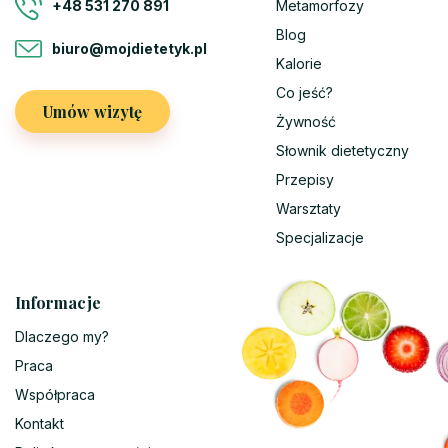
Metamorfozy
+48 531 270 891
Blog
biuro@mojdietetyk.pl
Kalorie
Co jeść?
Umów wizytę
Żywność
Słownik dietetyczny
Przepisy
Warsztaty
Specjalizacje
Informacje
Dlaczego my?
Praca
Współpraca
Kontakt