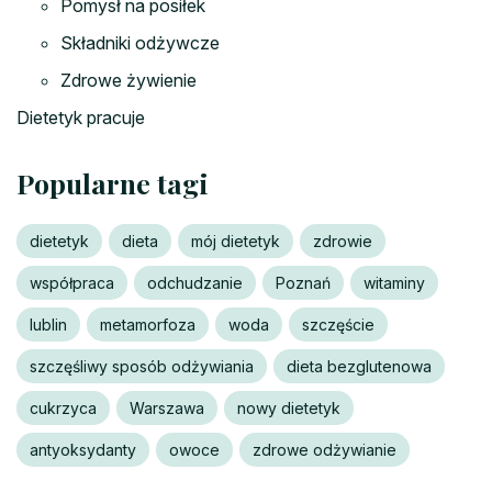
Pomysł na posiłek
Składniki odżywcze
Zdrowe żywienie
Dietetyk pracuje
Popularne tagi
dietetyk
dieta
mój dietetyk
zdrowie
współpraca
odchudzanie
Poznań
witaminy
lublin
metamorfoza
woda
szczęście
szczęśliwy sposób odżywiania
dieta bezglutenowa
cukrzyca
Warszawa
nowy dietetyk
antyoksydanty
owoce
zdrowe odżywianie