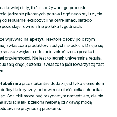
całkowitej diety, ilości spożywanego produktu,
wości jedzenia pikantnych potraw i ogólnego stylu życia.
o regularnej ekspozycji na ostre smaki, dlatego
ozostaje równie silne po kilku tygodniach.
może wpływać na
apetyt
. Niektóre osoby po ostrym
e, zwłaszcza produktów tłustych i słodkich. Dzieje się
ć smaku zwiększa odczucie zakończenia posiłku i
j przyjemności. Nie jest to jednak uniwersalna reguła,
udzają chęć jedzenia, zwłaszcza jeśli towarzyszą fast
ym.
tabolizmu
przez pikantne dodatki jest tylko elementem
eficyt kaloryczny, odpowiednia ilość białka, błonnika,
ść. Sos chili może być przydatnym narzędziem, ale nie
 sytuacja jak z zieloną herbatą czy kawą: mogą
podstaw nie przynoszą przełomu.