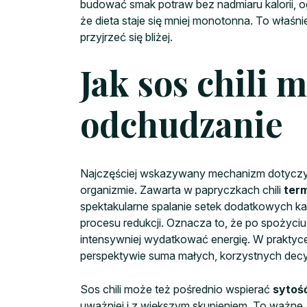
budować smak potraw bez nadmiaru kalorii, og
że dieta staje się mniej monotonna. To właśnie
przyjrzeć się bliżej.
Jak sos chili 
odchudzanie
Najczęściej wskazywany mechanizm dotyczy 
organizmie. Zawarta w papryczkach chili
ter
spektakularne spalanie setek dodatkowych kalor
procesu redukcji. Oznacza to, że po spożyci
intensywniej wydatkować energię. W praktyc
perspektywie suma małych, korzystnych dec
Sos chili może też pośrednio wspierać
sytoś
uważniej i z większym skupieniem. To ważne, 