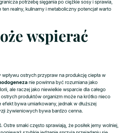
ranicza potrzebę sięgania po ciężkie sosy i sprawia,
 ten realny, kulinarny i metaboliczny potencjał warto
może wspierać
wpływu ostrych przypraw na produkcję ciepła w
modogeneza
nie powinna być rozumiana jako
ii, ale raczej jako niewielkie wsparcie dla całego
u ostrych produktów organizm może na krótko nieco
e efekt bywa umiarkowany, jednak w dłuższej
yzji żywieniowych bywa bardzo cenna.
ć
. Ostre smaki często sprawiają, że posiłek jemy wolniej,
ponieważ szybkie jedzenie sprzyja przejadaniu się,