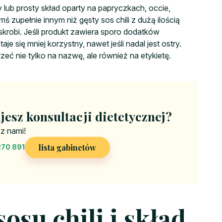
lub prosty skład oparty na papryczkach, occie,
ymś zupełnie innym niż gęsty sos chili z dużą ilością
robi. Jeśli produkt zawiera sporo dodatków
e się mniej korzystny, nawet jeśli nadal jest ostry.
ć nie tylko na nazwę, ale również na etykietę.
jesz konsultacji dietetycznej?
 z nami!
lista gabinetów
270 891
osu chili i skład,