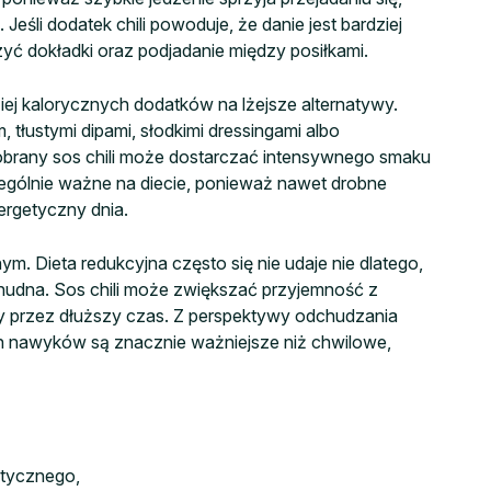
śli dodatek chili powoduje, że danie jest bardziej
czyć dokładki oraz podjadanie między posiłkami.
ziej kalorycznych dodatków na lżejsze alternatywy.
tłustymi dipami, słodkimi dressingami albo
rany sos chili może dostarczać intensywnego smaku
zególnie ważne na diecie, ponieważ nawet drobne
ergetyczny dnia.
m. Dieta redukcyjna często się nie udaje nie dlatego,
st nudna. Sos chili może zwiększać przyjemność z
y przez dłuższy czas. Z perspektywy odchudzania
h nawyków są znacznie ważniejsze niż chwilowe,
etycznego,