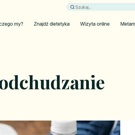
czego my?
Znajdź dietetyka
Wizyta online
Metam
a odchudzanie