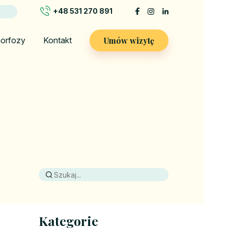
+48 531 270 891
Umów wizytę
orfozy
Kontakt
Kategorie