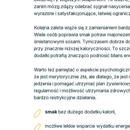
zanim mózg zdąży odebrać sygnał nasycenia. Je
wyraziste i satysfakcjonujące, łatwiej ograni
Kolejna zaleta wiąże się z zamienianiem bard
Wiele osób poprawia smak potraw majonezem, 
śmietanowymi sosami. Tymczasem dobrze dob
przy znacznie niższej kaloryczności. To szc
dodatki potrafią znacząco podnosić bilans en
Warto też pamiętać o aspekcie psychologiczny
że jest merytorycznie zła, ale dlatego, że je
jedzenia i pomagać utrzymać plan żywieniow
regularność i możliwość utrzymania zdrowyc
bardzo restrykcyjne działania.
smak
bez dużego dodatku kalorii,
możliwe lekkie wsparcie wydatku energ