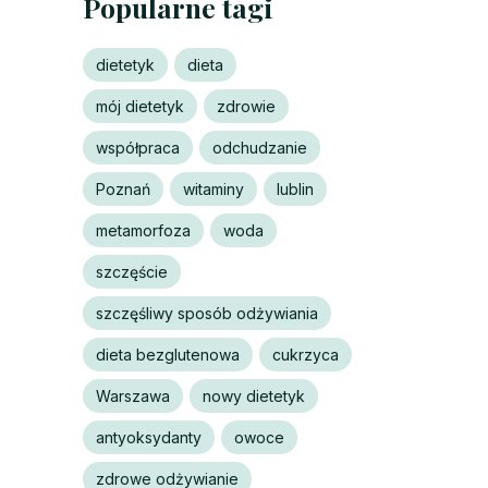
Popularne tagi
dietetyk
dieta
mój dietetyk
zdrowie
współpraca
odchudzanie
Poznań
witaminy
lublin
metamorfoza
woda
szczęście
szczęśliwy sposób odżywiania
dieta bezglutenowa
cukrzyca
Warszawa
nowy dietetyk
antyoksydanty
owoce
zdrowe odżywianie