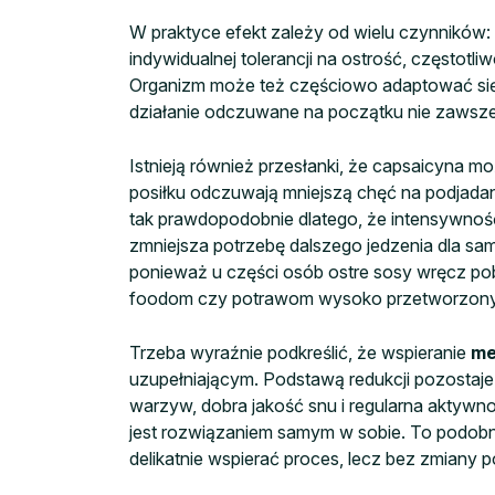
W praktyce efekt zależy od wielu czynników: 
indywidualnej tolerancji na ostrość, częstotli
Organizm może też częściowo adaptować się d
działanie odczuwane na początku nie zawsze p
Istnieją również przesłanki, że capsaicyna 
posiłku odczuwają mniejszą chęć na podjadani
tak prawdopodobnie dlatego, że intensywnoś
zmniejsza potrzebę dalszego jedzenia dla same
ponieważ u części osób ostre sosy wręcz pob
foodom czy potrawom wysoko przetworzon
Trzeba wyraźnie podkreślić, że wspieranie
me
uzupełniającym. Podstawą redukcji pozostaje d
warzyw, dobra jakość snu i regularna aktywno
jest rozwiązaniem samym w sobie. To podobna
delikatnie wspierać proces, lecz bez zmiany 