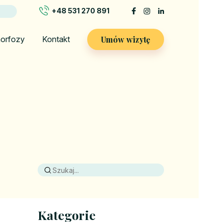
+48 531 270 891
Umów wizytę
orfozy
Kontakt
Kategorie