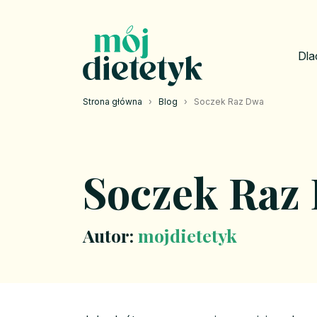
Dla
Strona główna
›
Blog
›
Soczek Raz Dwa
Soczek Raz
Autor:
mojdietetyk