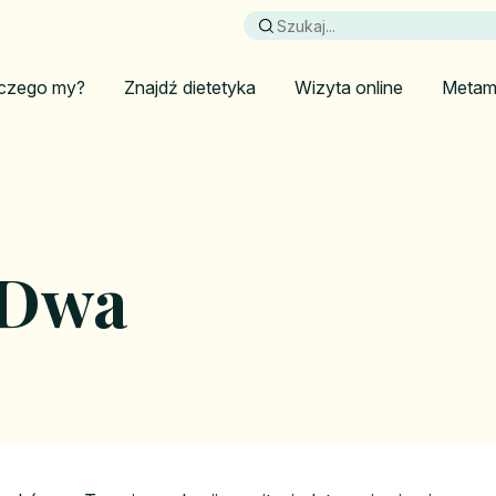
czego my?
Znajdź dietetyka
Wizyta online
Metam
 Dwa