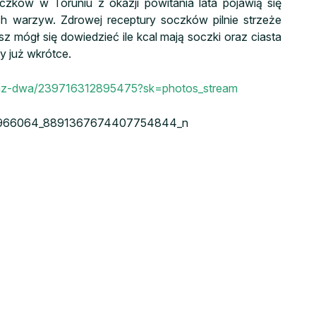
zków w Toruniu z okazji powitania lata pojawią się
h warzyw. Zdrowej receptury soczków pilnie strzeże
sz mógł się dowiedzieć ile kcal mają soczki oraz ciasta
już wkrótce.
raz-dwa/239716312895475?sk=photos_stream