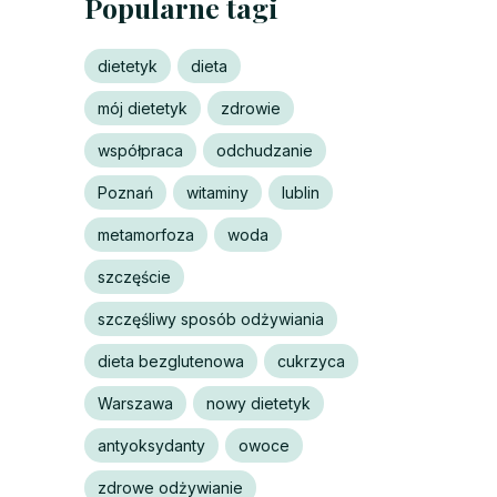
Popularne tagi
dietetyk
dieta
mój dietetyk
zdrowie
współpraca
odchudzanie
Poznań
witaminy
lublin
metamorfoza
woda
szczęście
szczęśliwy sposób odżywiania
dieta bezglutenowa
cukrzyca
Warszawa
nowy dietetyk
antyoksydanty
owoce
zdrowe odżywianie