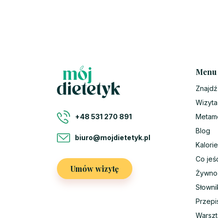
Menu
Znajdź
Wizyta
Metam
+48 531 270 891
Blog
biuro@mojdietetyk.pl
Kalorie
Co jeś
Umów wizytę
Żywno
Słowni
Przepi
Warszt