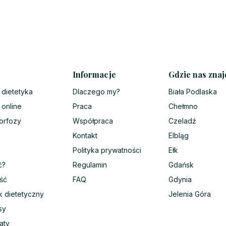
Informacje
Gdzie nas znaj
 dietetyka
Dlaczego my?
Biała Podlaska
 online
Praca
Chełmno
orfozy
Współpraca
Czeladź
Kontakt
Elbląg
Polityka prywatności
Ełk
ć?
Regulamin
Gdańsk
ść
FAQ
Gdynia
k dietetyczny
Jelenia Góra
sy
aty