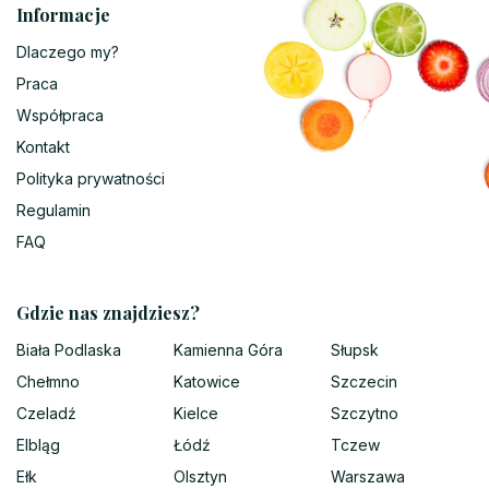
Informacje
Dlaczego my?
Praca
Współpraca
Kontakt
Polityka prywatności
Regulamin
FAQ
Gdzie nas znajdziesz?
Biała Podlaska
Kamienna Góra
Słupsk
Chełmno
Katowice
Szczecin
Czeladź
Kielce
Szczytno
Elbląg
Łódź
Tczew
Ełk
Olsztyn
Warszawa