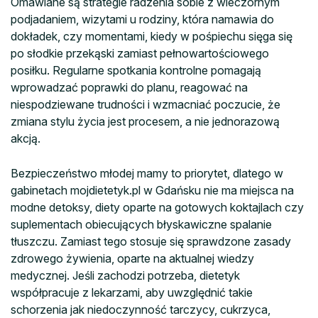
Omawiane są strategie radzenia sobie z wieczornym
podjadaniem, wizytami u rodziny, która namawia do
dokładek, czy momentami, kiedy w pośpiechu sięga się
po słodkie przekąski zamiast pełnowartościowego
posiłku. Regularne spotkania kontrolne pomagają
wprowadzać poprawki do planu, reagować na
niespodziewane trudności i wzmacniać poczucie, że
zmiana stylu życia jest procesem, a nie jednorazową
akcją.
Bezpieczeństwo młodej mamy to priorytet, dlatego w
gabinetach mojdietetyk.pl w Gdańsku nie ma miejsca na
modne detoksy, diety oparte na gotowych koktajlach czy
suplementach obiecujących błyskawiczne spalanie
tłuszczu. Zamiast tego stosuje się sprawdzone zasady
zdrowego żywienia, oparte na aktualnej wiedzy
medycznej. Jeśli zachodzi potrzeba, dietetyk
współpracuje z lekarzami, aby uwzględnić takie
schorzenia jak niedoczynność tarczycy, cukrzyca,