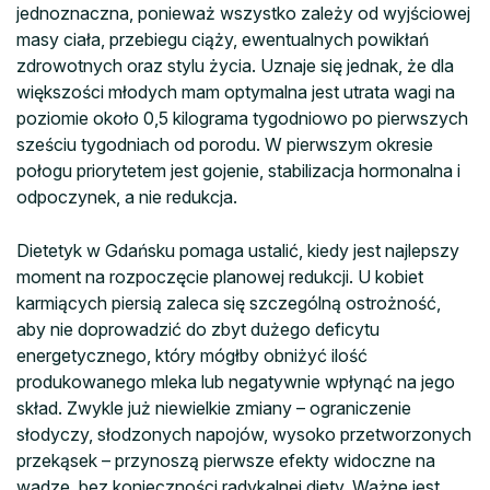
jednoznaczna, ponieważ wszystko zależy od wyjściowej
masy ciała, przebiegu ciąży, ewentualnych powikłań
zdrowotnych oraz stylu życia. Uznaje się jednak, że dla
większości młodych mam optymalna jest utrata wagi na
poziomie około 0,5 kilograma tygodniowo po pierwszych
sześciu tygodniach od porodu. W pierwszym okresie
połogu priorytetem jest gojenie, stabilizacja hormonalna i
odpoczynek, a nie redukcja.
Dietetyk w Gdańsku pomaga ustalić, kiedy jest najlepszy
moment na rozpoczęcie planowej redukcji. U kobiet
karmiących piersią zaleca się szczególną ostrożność,
aby nie doprowadzić do zbyt dużego deficytu
energetycznego, który mógłby obniżyć ilość
produkowanego mleka lub negatywnie wpłynąć na jego
skład. Zwykle już niewielkie zmiany – ograniczenie
słodyczy, słodzonych napojów, wysoko przetworzonych
przekąsek – przynoszą pierwsze efekty widoczne na
wadze, bez konieczności radykalnej diety. Ważne jest,