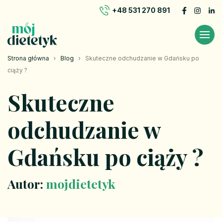
+48 531 270 891
Strona główna
›
Blog
›
Skuteczne odchudzanie w Gdańsku po
ciąży ?
Skuteczne
odchudzanie w
Gdańsku po ciąży ?
Autor:
mojdietetyk