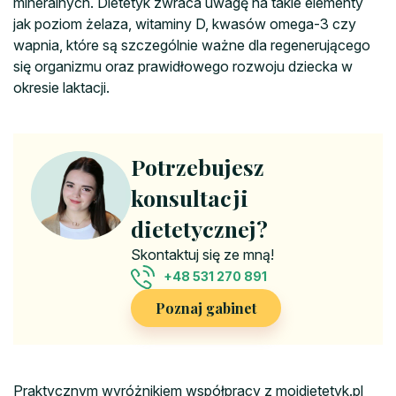
mineralnych. Dietetyk zwraca uwagę na takie elementy
jak poziom żelaza, witaminy D, kwasów omega-3 czy
wapnia, które są szczególnie ważne dla regenerującego
się organizmu oraz prawidłowego rozwoju dziecka w
okresie laktacji.
Potrzebujesz
konsultacji
dietetycznej?
Skontaktuj się ze mną!
+48 531 270 891
Poznaj gabinet
Praktycznym wyróżnikiem współpracy z mojdietetyk.pl