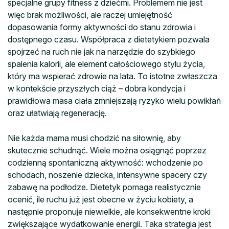
specjalne grupy fitness z dziećmi. Problemem nie jest
więc brak możliwości, ale raczej umiejętność
dopasowania formy aktywności do stanu zdrowia i
dostępnego czasu. Współpraca z dietetykiem pozwala
spojrzeć na ruch nie jak na narzędzie do szybkiego
spalenia kalorii, ale element całościowego stylu życia,
który ma wspierać zdrowie na lata. To istotne zwłaszcza
w kontekście przyszłych ciąż – dobra kondycja i
prawidłowa masa ciała zmniejszają ryzyko wielu powikłań
oraz ułatwiają regenerację.
Nie każda mama musi chodzić na siłownię, aby
skutecznie schudnąć. Wiele można osiągnąć poprzez
codzienną spontaniczną aktywność: wchodzenie po
schodach, noszenie dziecka, intensywne spacery czy
zabawę na podłodze. Dietetyk pomaga realistycznie
ocenić, ile ruchu już jest obecne w życiu kobiety, a
następnie proponuje niewielkie, ale konsekwentne kroki
zwiększające wydatkowanie energii. Taka strategia jest