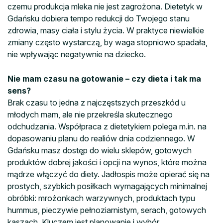
czemu produkcja mleka nie jest zagrożona. Dietetyk w
Gdańsku dobiera tempo redukcji do Twojego stanu
zdrowia, masy ciała i stylu życia. W praktyce niewielkie
zmiany często wystarczą, by waga stopniowo spadała,
nie wpływając negatywnie na dziecko.
Nie mam czasu na gotowanie – czy dieta i tak ma
sens?
Brak czasu to jedna z najczęstszych przeszkód u
młodych mam, ale nie przekreśla skutecznego
odchudzania. Współpraca z dietetykiem polega m.in. na
dopasowaniu planu do realiów dnia codziennego. W
Gdańsku masz dostęp do wielu sklepów, gotowych
produktów dobrej jakości i opcji na wynos, które można
mądrze włączyć do diety. Jadłospis może opierać się na
prostych, szybkich posiłkach wymagających minimalnej
obróbki: mrożonkach warzywnych, produktach typu
hummus, pieczywie pełnoziarnistym, serach, gotowych
kaszach. Kluczem jest planowanie i wybór