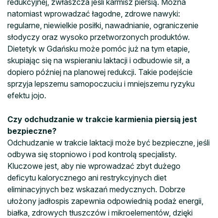
redukcyjnej, zwłaszcza jeśli karmisz piersią. Można
natomiast wprowadzać łagodne, zdrowe nawyki:
regularne, niewielkie posiłki, nawadnianie, ograniczenie
słodyczy oraz wysoko przetworzonych produktów.
Dietetyk w Gdańsku może pomóc już na tym etapie,
skupiając się na wspieraniu laktacji i odbudowie sił, a
dopiero później na planowej redukcji. Takie podejście
sprzyja lepszemu samopoczuciu i mniejszemu ryzyku
efektu jojo.
Czy odchudzanie w trakcie karmienia piersią jest
bezpieczne?
Odchudzanie w trakcie laktacji może być bezpieczne, jeśli
odbywa się stopniowo i pod kontrolą specjalisty.
Kluczowe jest, aby nie wprowadzać zbyt dużego
deficytu kalorycznego ani restrykcyjnych diet
eliminacyjnych bez wskazań medycznych. Dobrze
ułożony jadłospis zapewnia odpowiednią podaż energii,
białka, zdrowych tłuszczów i mikroelementów, dzięki