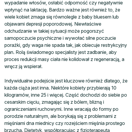
wypadanie włosów, osłabić odporność czy negatywnie
wpłynąć na laktację. Bardzo ważne jest również to, że
wiele kobiet zmaga się równolegle z baby bluesem lub
objawami depresji poporodowej. Niewłaściwe
odchudzanie w takiej sytuacji może pogorszyć
samopoczucie psychiczne i wywołać silne poczucie
porażki, gdy waga nie spada tak, jak obiecuje restrykcyjny
plan. Rolą świadomego specjalisty jest zadbanie, aby
proces redukcji masy ciała nie kolidował z regeneracją, a
wręcz ją wspierał.
Indywidualne podejście jest kluczowe również dlatego, że
każda ciąża jest inna. Niektóre kobiety przybierają 10
kilogramów, inne 25 i więcej. Część dochodzi do siebie po
cesarskim cięciu, zmagając się z bólem, blizną i
ograniczeniami ruchowymi. Inne wracają do formy po
porodzie naturalnym, ale borykają się z problemami z
mięśniami dna miednicy czy rozejściem mięśnia prostego
brzucha. Dietetyk, współpracując z fizjoterapeutą