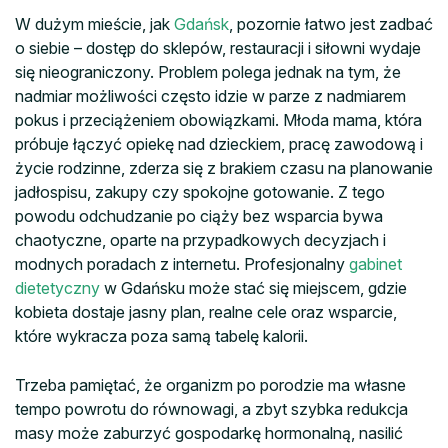
W dużym mieście, jak
Gdańsk
, pozornie łatwo jest zadbać
o siebie – dostęp do sklepów, restauracji i siłowni wydaje
się nieograniczony. Problem polega jednak na tym, że
nadmiar możliwości często idzie w parze z nadmiarem
pokus i przeciążeniem obowiązkami. Młoda mama, która
próbuje łączyć opiekę nad dzieckiem, pracę zawodową i
życie rodzinne, zderza się z brakiem czasu na planowanie
jadłospisu, zakupy czy spokojne gotowanie. Z tego
powodu odchudzanie po ciąży bez wsparcia bywa
chaotyczne, oparte na przypadkowych decyzjach i
modnych poradach z internetu. Profesjonalny
gabinet
dietetyczny
w Gdańsku może stać się miejscem, gdzie
kobieta dostaje jasny plan, realne cele oraz wsparcie,
które wykracza poza samą tabelę kalorii.
Trzeba pamiętać, że organizm po porodzie ma własne
tempo powrotu do równowagi, a zbyt szybka redukcja
masy może zaburzyć gospodarkę hormonalną, nasilić