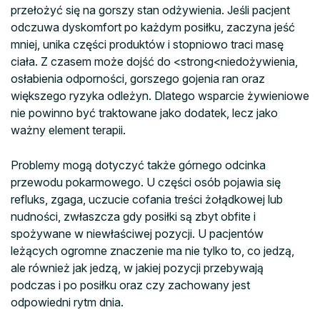
przełożyć się na gorszy stan odżywienia. Jeśli pacjent
odczuwa dyskomfort po każdym posiłku, zaczyna jeść
mniej, unika części produktów i stopniowo traci masę
ciała. Z czasem może dojść do <strong<niedożywienia,
osłabienia odporności, gorszego gojenia ran oraz
większego ryzyka odleżyn. Dlatego wsparcie żywieniowe
nie powinno być traktowane jako dodatek, lecz jako
ważny element terapii.
Problemy mogą dotyczyć także górnego odcinka
przewodu pokarmowego. U części osób pojawia się
refluks, zgaga, uczucie cofania treści żołądkowej lub
nudności, zwłaszcza gdy posiłki są zbyt obfite i
spożywane w niewłaściwej pozycji. U pacjentów
leżących ogromne znaczenie ma nie tylko to, co jedzą,
ale również jak jedzą, w jakiej pozycji przebywają
podczas i po posiłku oraz czy zachowany jest
odpowiedni rytm dnia.