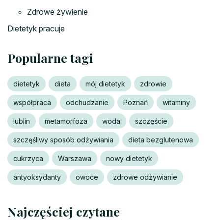
Zdrowe żywienie
Dietetyk pracuje
Popularne tagi
dietetyk
dieta
mój dietetyk
zdrowie
współpraca
odchudzanie
Poznań
witaminy
lublin
metamorfoza
woda
szczęście
szczęśliwy sposób odżywiania
dieta bezglutenowa
cukrzyca
Warszawa
nowy dietetyk
antyoksydanty
owoce
zdrowe odżywianie
Najczęściej czytane