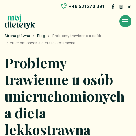
+48 531 270 891
Strona główna
›
Blog
›
Problemy trawienne u osób
unieruchomionych a dieta lekkostrawna
Problemy
trawienne u osób
unieruchomionych
a dieta
lekkostrawna