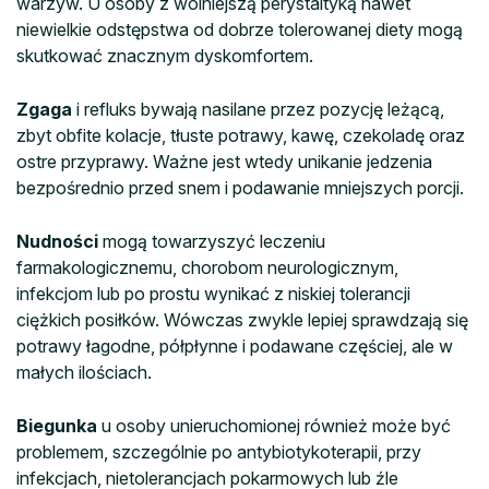
warzyw. U osoby z wolniejszą perystaltyką nawet
niewielkie odstępstwa od dobrze tolerowanej diety mogą
skutkować znacznym dyskomfortem.
Zgaga
i refluks bywają nasilane przez pozycję leżącą,
zbyt obfite kolacje, tłuste potrawy, kawę, czekoladę oraz
ostre przyprawy. Ważne jest wtedy unikanie jedzenia
bezpośrednio przed snem i podawanie mniejszych porcji.
Nudności
mogą towarzyszyć leczeniu
farmakologicznemu, chorobom neurologicznym,
infekcjom lub po prostu wynikać z niskiej tolerancji
ciężkich posiłków. Wówczas zwykle lepiej sprawdzają się
potrawy łagodne, półpłynne i podawane częściej, ale w
małych ilościach.
Biegunka
u osoby unieruchomionej również może być
problemem, szczególnie po antybiotykoterapii, przy
infekcjach, nietolerancjach pokarmowych lub źle