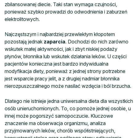
zbilansowanej diecie. Taki stan wymaga czujności,
ponieważ szybko prowadzi do odwodnienia i zaburzeń
elektrolitowych.
Najczęstszym i najbardziej przewlekłym kłopotem
pozostają jednak
zaparcia
. Dochodzi do nich zarówno
wskutek małej aktywności, jak i zbyt niskiej podaży
płynów, błonnika lub wskutek działania leków. U części
pacjentów konieczna jest bardzo indywidualna
modyfikacja diety, ponieważ z jednej strony potrzebne
jest wsparcie pracy jelit, a z drugiej nadmiar błonnika
nierozpuszczalnego może nasilać wzdęcia i ból brzucha.
Dlatego nie istnieje jedna uniwersalna dieta dla wszystkich
osób unieruchomionych. To, co pomoże jednej osobie, u
innej może pogorszyć samopoczucie. Kluczowe
znaczenie ma obserwacja organizmu, analiza
przyjmowanych leków, chorób współistniejących,
konsystencji stolca oraz ogólnego stanu odżywienia.