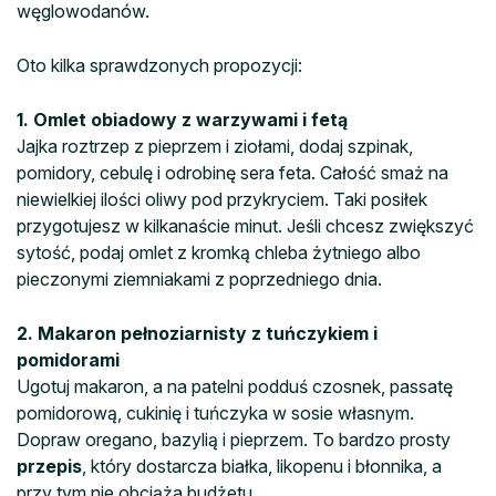
węglowodanów.
Oto kilka sprawdzonych propozycji:
1. Omlet obiadowy z warzywami i fetą
Jajka roztrzep z pieprzem i ziołami, dodaj szpinak,
pomidory, cebulę i odrobinę sera feta. Całość smaż na
niewielkiej ilości oliwy pod przykryciem. Taki posiłek
przygotujesz w kilkanaście minut. Jeśli chcesz zwiększyć
sytość, podaj omlet z kromką chleba żytniego albo
pieczonymi ziemniakami z poprzedniego dnia.
2. Makaron pełnoziarnisty z tuńczykiem i
pomidorami
Ugotuj makaron, a na patelni podduś czosnek, passatę
pomidorową, cukinię i tuńczyka w sosie własnym.
Dopraw oregano, bazylią i pieprzem. To bardzo prosty
przepis
, który dostarcza białka, likopenu i błonnika, a
przy tym nie obciąża budżetu.