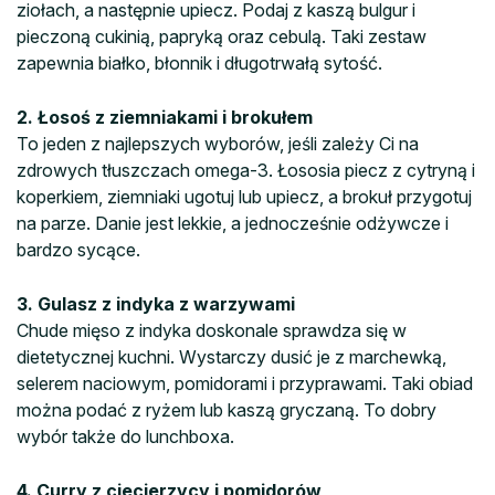
ziołach, a następnie upiecz. Podaj z kaszą bulgur i
pieczoną cukinią, papryką oraz cebulą. Taki zestaw
zapewnia białko, błonnik i długotrwałą sytość.
2. Łosoś z ziemniakami i brokułem
To jeden z najlepszych wyborów, jeśli zależy Ci na
zdrowych tłuszczach omega-3. Łososia piecz z cytryną i
koperkiem, ziemniaki ugotuj lub upiecz, a brokuł przygotuj
na parze. Danie jest lekkie, a jednocześnie odżywcze i
bardzo sycące.
3. Gulasz z indyka z warzywami
Chude mięso z indyka doskonale sprawdza się w
dietetycznej kuchni. Wystarczy dusić je z marchewką,
selerem naciowym, pomidorami i przyprawami. Taki obiad
można podać z ryżem lub kaszą gryczaną. To dobry
wybór także do lunchboxa.
4. Curry z ciecierzycy i pomidorów