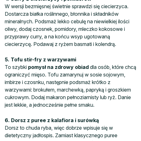
W wersji bezmięsnej świetnie sprawdzi się ciecierzyca.
Dostarcza białka roślinnego, błonnika i składników
mineralnych. Podsmaż lekko cebulę na niewielkiej ilości
oliwy, dodaj czosnek, pomidory, mleczko kokosowe i
przyprawy curry, a na końcu wsyp ugotowaną
ciecierzycę. Podawaj z ryżem basmati i kolendrą.
5. Tofu stir-fry z warzywami
To szybki
pomysł na zdrowy obiad
dla osób, które chcą
ograniczyć mięso. Tofu zamarynuj w sosie sojowym,
imbirze i czosnku, następnie podsmaż krótko z
warzywami: brokułem, marchewką, papryką i groszkiem
cukrowym. Dodaj makaron pełnoziarnisty lub ryż. Danie
jest lekkie, a jednocześnie pełne smaku.
6. Dorsz z puree z kalafiora i surówką
Dorsz to chuda ryba, więc dobrze wpisuje się w
dietetyczny jadłospis. Zamiast klasycznego puree