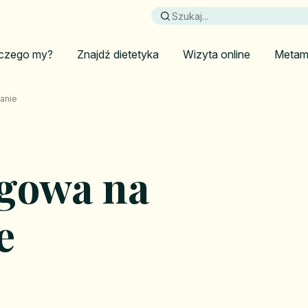
czego my?
Znajdź dietetyka
Wizyta online
Metam
anie
ogowa na
e