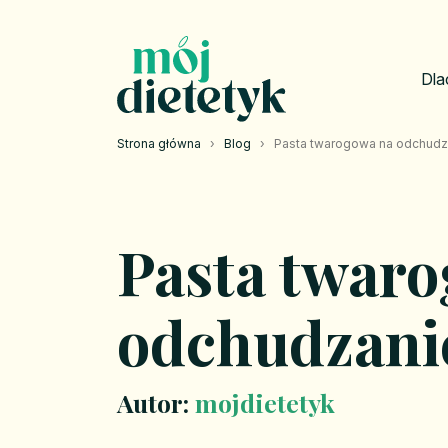
Dla
Strona główna
›
Blog
›
Pasta twarogowa na odchudz
Pasta twar
odchudzani
Autor:
mojdietetyk