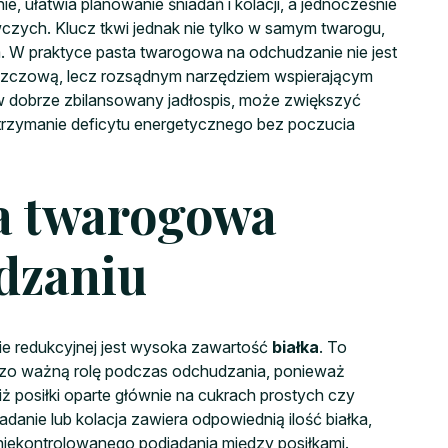
, ułatwia planowanie śniadań i kolacji, a jednocześnie
ych. Klucz tkwi jednak nie tylko w samym twarogu,
ia. W praktyce pasta twarogowa na odchudzanie nie jest
szczową, lecz rozsądnym narzędziem wspierającym
 w dobrze zbilansowany jadłospis, może zwiększyć
 utrzymanie deficytu energetycznego bez poczucia
a twarogowa
dzaniu
e redukcyjnej jest wysoka zawartość
białka
. To
dzo ważną rolę podczas odchudzania, ponieważ
ż posiłki oparte głównie na cukrach prostych czy
anie lub kolacja zawiera odpowiednią ilość białka,
niekontrolowanego podjadania między posiłkami.