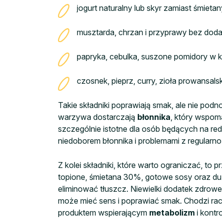
jogurt naturalny lub skyr zamiast śmietan
musztarda, chrzan i przyprawy bez doda
papryka, cebulka, suszone pomidory w ko
czosnek, pieprz, curry, zioła prowansal
Takie składniki poprawiają smak, ale nie po
warzywa dostarczają
błonnika
, który wspom
szczególnie istotne dla osób będących na redu
niedoborem błonnika i problemami z regularn
Z kolei składniki, które warto ograniczać, to 
topione, śmietana 30%, gotowe sosy oraz duża
eliminować tłuszcz. Niewielki dodatek zdrowe
może mieć sens i poprawiać smak. Chodzi rac
produktem wspierającym
metabolizm
i kontr