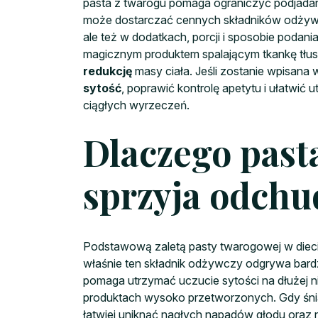
pasta z twarogu pomaga ograniczyć podjadanie
może dostarczać cennych składników odżywcz
ale też w dodatkach, porcji i sposobie podan
magicznym produktem spalającym tkankę tłu
redukcję
masy ciała. Jeśli zostanie wpisana
sytość
, poprawić kontrolę apetytu i ułatwić
ciągłych wyrzeczeń.
Dlaczego past
sprzyja odchu
Podstawową zaletą pasty twarogowej w dieci
właśnie ten składnik odżywczy odgrywa bar
pomaga utrzymać uczucie sytości na dłużej ni
produktach wysoko przetworzonych. Gdy śniad
łatwiej uniknąć nagłych napadów głodu oraz 