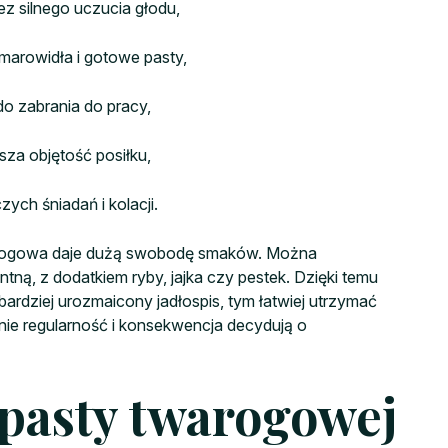
z silnego uczucia głodu,
marowidła i gotowe pasty,
do zabrania do pracy,
sza objętość posiłku,
ych śniadań i kolacji.
twarogowa daje dużą swobodę smaków. Można
ną, z dodatkiem ryby, jajka czy pestek. Dzięki temu
bardziej urozmaicony jadłospis, tym łatwiej utrzymać
nie regularność i konsekwencja decydują o
 pasty twarogowej