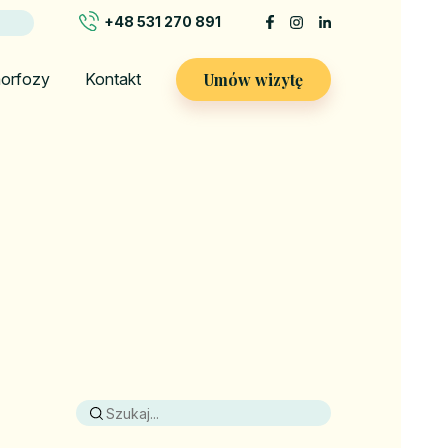
+48 531 270 891
Umów wizytę
orfozy
Kontakt