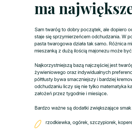
ma największe
Sam twaróg to dobry początek, ale dopiero o
staje się sprzymierzeńcem odchudzania. W po
pasta twarogowa działa tak samo. Różnica mi
mieszanką z dużą ilością majonezu może by
Najkorzystniejszą bazą najczęściej jest twar
żywieniowego oraz indywidualnych preferencj
półtłusty bywa smaczniejszy i bardziej kremow
odchudzaniu liczy się nie tylko matematyka ka
założeń przez tygodnie i miesiące.
Bardzo ważne są dodatki zwiększające smak pr
rzodkiewka, ogórek, szczypiorek, koperek