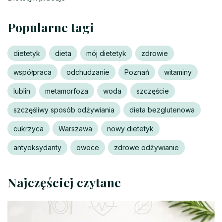
Popularne tagi
dietetyk
dieta
mój dietetyk
zdrowie
współpraca
odchudzanie
Poznań
witaminy
lublin
metamorfoza
woda
szczęście
szczęśliwy sposób odżywiania
dieta bezglutenowa
cukrzyca
Warszawa
nowy dietetyk
antyoksydanty
owoce
zdrowe odżywianie
Najczęściej czytane