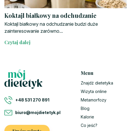
Koktajl białkowy na odchudzanie
Koktajl białkowy na odchudzanie budzi duże
zainteresowanie zarówno...
Czytaj dalej
Menu
Znajdź dietetyka
Wizyta online
Metamorfozy
+48 531 270 891
Blog
biuro@mojdietetyk.pl
Kalorie
Co jeść?