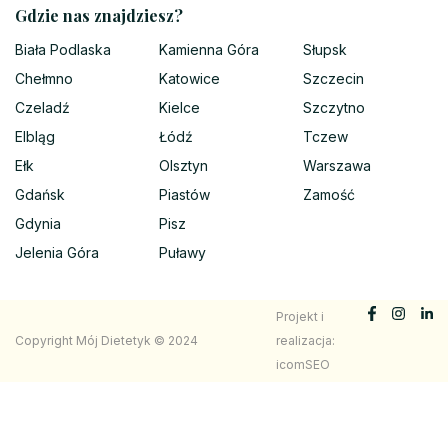
Gdzie nas znajdziesz?
Biała Podlaska
Kamienna Góra
Słupsk
Chełmno
Katowice
Szczecin
Czeladź
Kielce
Szczytno
Elbląg
Łódź
Tczew
Ełk
Olsztyn
Warszawa
Gdańsk
Piastów
Zamość
Gdynia
Pisz
Jelenia Góra
Puławy
Projekt i
Copyright Mój Dietetyk © 2024
realizacja:
icomSEO