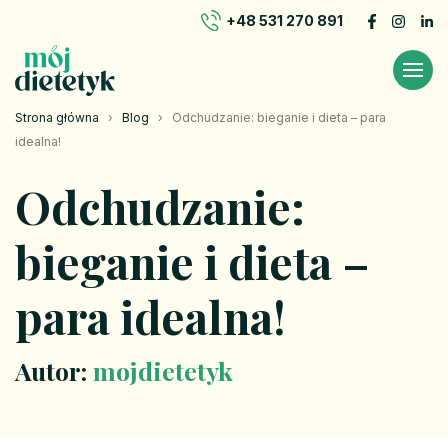
+48 531 270 891
Strona główna
›
Blog
›
Odchudzanie: bieganie i dieta – para
idealna!
Odchudzanie:
bieganie i dieta –
para idealna!
Autor:
mojdietetyk