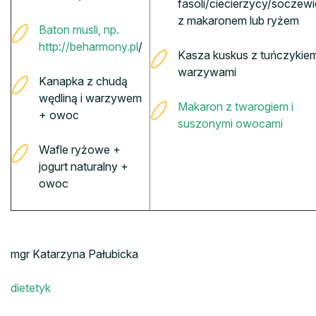
fasoli/ciecierzycy/soczew
z makaronem lub ryżem
Baton musli, np.
http://beharmony.pl
/
Kasza kuskus z tuńczykiem
warzywami
Kanapka z chudą
wędliną i warzywem
Makaron z twarogiem i
+ owoc
suszonymi owocami
Wafle ryżowe +
jogurt naturalny +
owoc
mgr Katarzyna Pałubicka
dietetyk