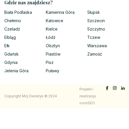
Gdzie nas znajdziesz?
Biała Podlaska
Kamienna Góra
Słupsk
Chełmno
Katowice
Szczecin
Czeladź
Kielce
Szczytno
Elbląg
Łódź
Tczew
Ełk
Olsztyn
Warszawa
Gdańsk
Piastów
Zamość
Gdynia
Pisz
Jelenia Góra
Puławy
Projekt i
Copyright Mój Dietetyk © 2024
realizacja:
icomSEO