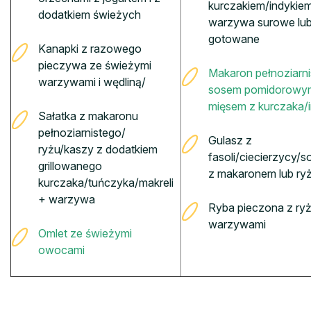
kurczakiem/indykie
dodatkiem świeżych
warzywa surowe lu
gotowane
Kanapki z razowego
pieczywa ze świeżymi
Makaron pełnoziarni
warzywami i wędliną/
sosem pomidorowym
mięsem z kurczaka/
Sałatka z makaronu
pełnoziarnistego/
Gulasz z
ryżu/kaszy z dodatkiem
fasoli/ciecierzycy/
grillowanego
z makaronem lub ry
kurczaka/tuńczyka/makreli
+ warzywa
Ryba pieczona z ryż
warzywami
Omlet ze świeżymi
owocami