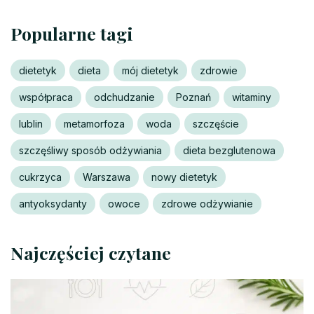
Popularne tagi
dietetyk
dieta
mój dietetyk
zdrowie
współpraca
odchudzanie
Poznań
witaminy
lublin
metamorfoza
woda
szczęście
szczęśliwy sposób odżywiania
dieta bezglutenowa
cukrzyca
Warszawa
nowy dietetyk
antyoksydanty
owoce
zdrowe odżywianie
Najczęściej czytane