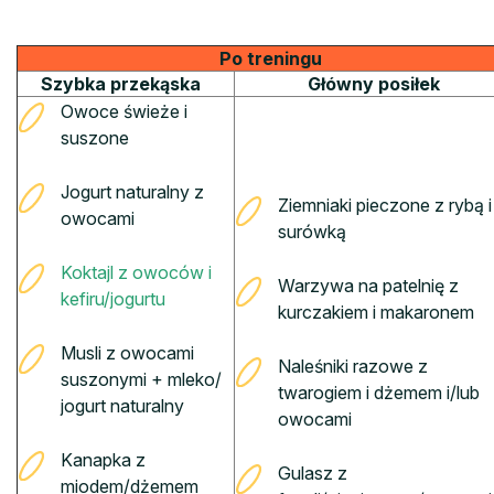
Po treningu
Szybka przekąska
Główny posiłek
Owoce świeże i
suszone
Jogurt naturalny z
Ziemniaki pieczone z rybą i
owocami
surówką
Koktajl z owoców i
Warzywa na patelnię z
kefiru/jogurtu
kurczakiem i makaronem
Musli z owocami
Naleśniki razowe z
suszonymi + mleko/
twarogiem i dżemem i/lub
jogurt naturalny
owocami
Kanapka z
Gulasz z
miodem/dżemem