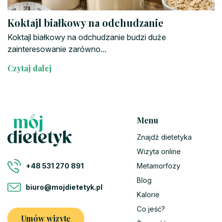
Koktajl białkowy na odchudzanie
Koktajl białkowy na odchudzanie budzi duże
zainteresowanie zarówno...
Czytaj dalej
Menu
Znajdź dietetyka
Wizyta online
Metamorfozy
+48 531 270 891
Blog
biuro@mojdietetyk.pl
Kalorie
Co jeść?
Umów wizytę