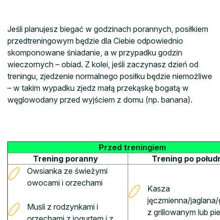
Jeśli planujesz biegać w godzinach porannych, posiłkiem
przedtreningowym będzie dla Ciebie odpowiednio
skomponowane śniadanie, a w przypadku godzin
wieczornych – obiad. Z kolei, jeśli zaczynasz dzień od
treningu, zjedzenie normalnego posiłku będzie niemożliwe
– w takim wypadku zjedz małą przekąskę bogatą w
węglowodany przed wyjściem z domu (np. banana).
Przed treningiem
Trening poranny
Trening po połud
Owsianka ze świeżymi
owocami i orzechami
Kasza
jęczmienna/jaglana
Musli z rodzynkami i
z grillowanym lub p
orzechami z jogurtem i z