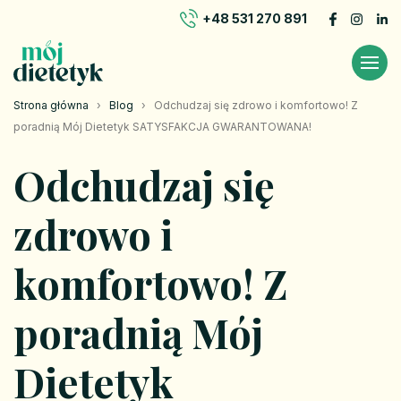
+48 531 270 891
Strona główna
›
Blog
›
Odchudzaj się zdrowo i komfortowo! Z
poradnią Mój Dietetyk SATYSFAKCJA GWARANTOWANA!
Odchudzaj się
zdrowo i
komfortowo! Z
poradnią Mój
Dietetyk