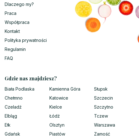
Dlaczego my?
Praca
Współpraca
Kontakt
Polityka prywatności
Regulamin
FAQ
Gdzie nas znajdziesz?
Biała Podlaska
Kamienna Góra
Słupsk
Chełmno
Katowice
Szczecin
Czeladź
Kielce
Szczytno
Elbląg
Łódź
Tczew
Ełk
Olsztyn
Warszawa
Gdańsk
Piastów
Zamość