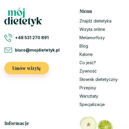
Menu
Znajdź dietetyka
Wizyta online
Metamorfozy
+48 531 270 891
Blog
biuro@mojdietetyk.pl
Kalorie
Co jeść?
Umów wizytę
Żywność
Słownik dietetyczny
Przepisy
Warsztaty
Specjalizacje
Informacje