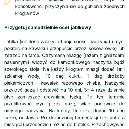
konsekwencji przyczynia się do gubienia zbędnych
kilogramów
Przygotuj samodzielnie ocet jabłkowy
Jabłka (ich ilość zależy od pojemności naczynia) umyć,
pokroić na kawałki i przepuścić przez sokowirówkę lub
zetrzeć na tarce. Otrzymaną miazgę (razem z gniazdami
nasiennymi) włożyć do kamionkowego naczynia bądź
szerokiego słoja. Na każdy kilogram miazgi dodać litr i
szklankę wody, 10 dag cukru, 1 dag drożdży
piekarniczych i kawałek razowego chleba. Naczynie
przykryć gazą i odstawić na 10 dni. 3- 4 razy dziennie
płyn zamieszać drewnianą łyżką. Po tym terminie
przefiltrować płyn przez gazę, wlać ponownie do
umytego naczynia. Na każdy litr soku dodać 10 dag
cukru, odstawić. Po skończonej fermentacji (ok. półtora
miesiąca) przecedzić i rozlać do butelek. Przechowywać