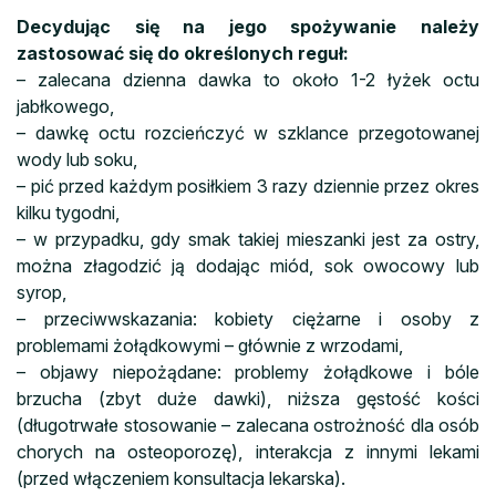
Decydując się na jego spożywanie należy
zastosować się do określonych reguł:
– zalecana dzienna dawka to około 1-2 łyżek octu
jabłkowego,
– dawkę octu rozcieńczyć w szklance przegotowanej
wody lub soku,
– pić przed każdym posiłkiem 3 razy dziennie przez okres
kilku tygodni,
– w przypadku, gdy smak takiej mieszanki jest za ostry,
można złagodzić ją dodając miód, sok owocowy lub
syrop,
– przeciwwskazania: kobiety ciężarne i osoby z
problemami żołądkowymi – głównie z wrzodami,
– objawy niepożądane: problemy żołądkowe i bóle
brzucha (zbyt duże dawki), niższa gęstość kości
(długotrwałe stosowanie – zalecana ostrożność dla osób
chorych na osteoporozę), interakcja z innymi lekami
(przed włączeniem konsultacja lekarska).