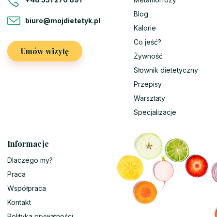
Blog
biuro@mojdietetyk.pl
Kalorie
Co jeść?
Umów wizytę
Żywność
Słownik dietetyczny
Przepisy
Warsztaty
Specjalizacje
Informacje
Dlaczego my?
Praca
Współpraca
Kontakt
Polityka prywatności