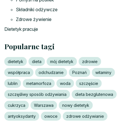
Składniki odżywcze
Zdrowe żywienie
Dietetyk pracuje
Popularne tagi
dietetyk
dieta
mój dietetyk
zdrowie
współpraca
odchudzanie
Poznań
witaminy
lublin
metamorfoza
woda
szczęście
szczęśliwy sposób odżywiania
dieta bezglutenowa
cukrzyca
Warszawa
nowy dietetyk
antyoksydanty
owoce
zdrowe odżywianie