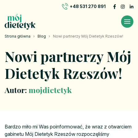
+48 531 270 891
Strona główna
›
Blog
›
Nowi partnerzy Mój Dietetyk Rzeszów!
Nowi partnerzy Mój
Dietetyk Rzeszów!
Autor:
mojdietetyk
Bardzo miło mi Was poinformować, że wraz z otwarciem
gabinetu Mój Dietetyk Rzeszów rozpoczęliśmy