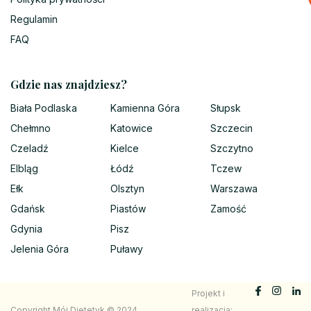
Regulamin
FAQ
Gdzie nas znajdziesz?
Biała Podlaska
Kamienna Góra
Słupsk
Chełmno
Katowice
Szczecin
Czeladź
Kielce
Szczytno
Elbląg
Łódź
Tczew
Ełk
Olsztyn
Warszawa
Gdańsk
Piastów
Zamość
Gdynia
Pisz
Jelenia Góra
Puławy
Projekt i
Copyright Mój Dietetyk © 2024
realizacja: