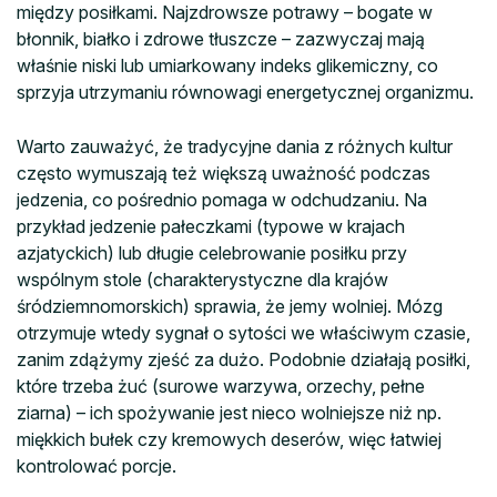
między posiłkami. Najzdrowsze potrawy – bogate w
błonnik, białko i zdrowe tłuszcze – zazwyczaj mają
właśnie niski lub umiarkowany indeks glikemiczny, co
sprzyja utrzymaniu równowagi energetycznej organizmu.
Warto zauważyć, że tradycyjne dania z różnych kultur
często wymuszają też większą uważność podczas
jedzenia, co pośrednio pomaga w odchudzaniu. Na
przykład jedzenie pałeczkami (typowe w krajach
azjatyckich) lub długie celebrowanie posiłku przy
wspólnym stole (charakterystyczne dla krajów
śródziemnomorskich) sprawia, że jemy wolniej. Mózg
otrzymuje wtedy sygnał o sytości we właściwym czasie,
zanim zdążymy zjeść za dużo. Podobnie działają posiłki,
które trzeba żuć (surowe warzywa, orzechy, pełne
ziarna) – ich spożywanie jest nieco wolniejsze niż np.
miękkich bułek czy kremowych deserów, więc łatwiej
kontrolować porcje.