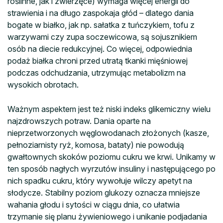
roślinne, jak i zwierzęce) wymaga więcej energii do
strawienia i na długo zaspokaja głód – dlatego dania
bogate w białko, jak np. sałatka z tuńczykiem, tofu z
warzywami czy zupa soczewicowa, są sojusznikiem
osób na diecie redukcyjnej. Co więcej, odpowiednia
podaż białka chroni przed utratą tkanki mięśniowej
podczas odchudzania, utrzymując metabolizm na
wysokich obrotach.
Ważnym aspektem jest też niski indeks glikemiczny wielu
najzdrowszych potraw. Dania oparte na
nieprzetworzonych węglowodanach złożonych (kasze,
pełnoziarnisty ryż, komosa, bataty) nie powodują
gwałtownych skoków poziomu cukru we krwi. Unikamy w
ten sposób nagłych wyrzutów insuliny i następującego po
nich spadku cukru, który wywołuje wilczy apetyt na
słodycze. Stabilny poziom glukozy oznacza mniejsze
wahania głodu i sytości w ciągu dnia, co ułatwia
trzymanie się planu żywieniowego i unikanie podjadania