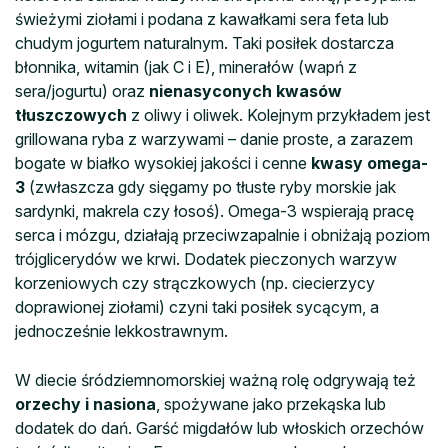
świeżymi ziołami i podana z kawałkami sera feta lub
chudym jogurtem naturalnym. Taki posiłek dostarcza
błonnika, witamin (jak C i E), minerałów (wapń z
sera/jogurtu) oraz
nienasyconych kwasów
tłuszczowych
z oliwy i oliwek. Kolejnym przykładem jest
grillowana ryba z warzywami – danie proste, a zarazem
bogate w białko wysokiej jakości i cenne
kwasy omega-
3
(zwłaszcza gdy sięgamy po tłuste ryby morskie jak
sardynki, makrela czy łosoś). Omega-3 wspierają pracę
serca i mózgu, działają przeciwzapalnie i obniżają poziom
trójglicerydów we krwi. Dodatek pieczonych warzyw
korzeniowych czy strączkowych (np. ciecierzycy
doprawionej ziołami) czyni taki posiłek sycącym, a
jednocześnie lekkostrawnym.
W diecie śródziemnomorskiej ważną rolę odgrywają też
orzechy i nasiona
, spożywane jako przekąska lub
dodatek do dań. Garść migdałów lub włoskich orzechów