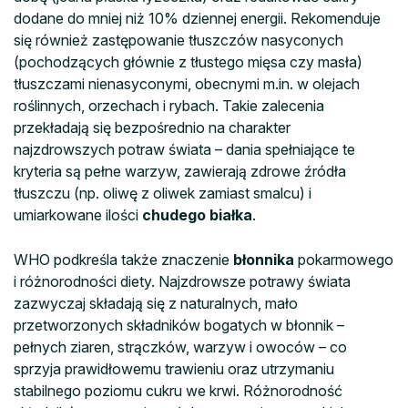
dodane do mniej niż 10% dziennej energii. Rekomenduje
się również zastępowanie tłuszczów nasyconych
(pochodzących głównie z tłustego mięsa czy masła)
tłuszczami nienasyconymi, obecnymi m.in. w olejach
roślinnych, orzechach i rybach. Takie zalecenia
przekładają się bezpośrednio na charakter
najzdrowszych potraw świata – dania spełniające te
kryteria są pełne warzyw, zawierają zdrowe źródła
tłuszczu (np. oliwę z oliwek zamiast smalcu) i
umiarkowane ilości
chudego białka
.
WHO podkreśla także znaczenie
błonnika
pokarmowego
i różnorodności diety. Najzdrowsze potrawy świata
zazwyczaj składają się z naturalnych, mało
przetworzonych składników bogatych w błonnik –
pełnych ziaren, strączków, warzyw i owoców – co
sprzyja prawidłowemu trawieniu oraz utrzymaniu
stabilnego poziomu cukru we krwi. Różnorodność