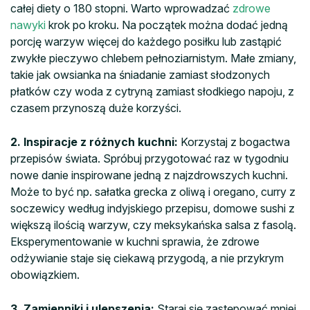
całej diety o 180 stopni. Warto wprowadzać
zdrowe
nawyki
krok po kroku. Na początek można dodać jedną
porcję warzyw więcej do każdego posiłku lub zastąpić
zwykłe pieczywo chlebem pełnoziarnistym. Małe zmiany,
takie jak owsianka na śniadanie zamiast słodzonych
płatków czy woda z cytryną zamiast słodkiego napoju, z
czasem przynoszą duże korzyści.
2. Inspiracje z różnych kuchni:
Korzystaj z bogactwa
przepisów świata. Spróbuj przygotować raz w tygodniu
nowe danie inspirowane jedną z najzdrowszych kuchni.
Może to być np. sałatka grecka z oliwą i oregano, curry z
soczewicy według indyjskiego przepisu, domowe sushi z
większą ilością warzyw, czy meksykańska salsa z fasolą.
Eksperymentowanie w kuchni sprawia, że zdrowe
odżywianie staje się ciekawą przygodą, a nie przykrym
obowiązkiem.
3. Zamienniki i ulepszenia:
Staraj się zastępować mniej