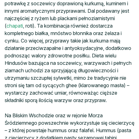
potrawkę z soczewicy doprawioną kurkumą, kuminem i
innymi aromatycznymi przyprawami. Dal podawany jest
najczęściej z ryżem lub plackami pełnoziarnistymi
(
chapati
, roti). Ta kombinacja również dostarcza
kompletnego białka, mnóstwo błonnika oraz żelaza i
cynku. Co więcej, przyprawy takie jak kurkuma mają
działanie przeciwzapalne i antyoksydacyjne, dodatkowo
podnosząc walory zdrowotne posiłku. Dieta wielu
Hindusów bazująca na soczewicy, warzywach i pełnych
ziarnach uchodzi za sprzyjającą długowieczności i
utrzymaniu szczupłej sylwetki, mimo że tradycyjnie nie
stroni się tam od sycących ghee (klarowanego masła) –
wystarczy zachować umiar, równoważąc cięższe
składniki sporą ilością warzyw oraz przypraw.
Na Bliskim Wschodzie oraz w rejonie Morza
Śródziemnego powszechnie wykorzystuje się ciecierzycę
– z której powstaje hummus oraz falafel. Hummus (pasta
z ciecierzycy z dodatkiem pasty sezamowej tahini,