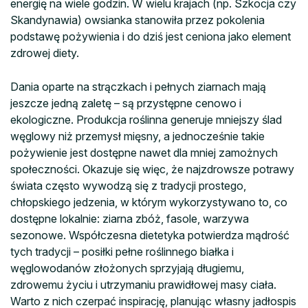
energię na wiele godzin. W wielu krajach (np. Szkocja czy
Skandynawia) owsianka stanowiła przez pokolenia
podstawę pożywienia i do dziś jest ceniona jako element
zdrowej diety.
Dania oparte na strączkach i pełnych ziarnach mają
jeszcze jedną zaletę – są przystępne cenowo i
ekologiczne. Produkcja roślinna generuje mniejszy ślad
węglowy niż przemysł mięsny, a jednocześnie takie
pożywienie jest dostępne nawet dla mniej zamożnych
społeczności. Okazuje się więc, że najzdrowsze potrawy
świata często wywodzą się z tradycji prostego,
chłopskiego jedzenia, w którym wykorzystywano to, co
dostępne lokalnie: ziarna zbóż, fasole, warzywa
sezonowe. Współczesna dietetyka potwierdza mądrość
tych tradycji – posiłki pełne roślinnego białka i
węglowodanów złożonych sprzyjają długiemu,
zdrowemu życiu i utrzymaniu prawidłowej masy ciała.
Warto z nich czerpać inspirację, planując własny jadłospis