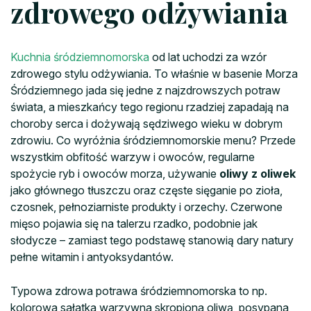
zdrowego odżywiania
Kuchnia śródziemnomorska
od lat uchodzi za wzór
zdrowego stylu odżywiania. To właśnie w basenie Morza
Śródziemnego jada się jedne z najzdrowszych potraw
świata, a mieszkańcy tego regionu rzadziej zapadają na
choroby serca i dożywają sędziwego wieku w dobrym
zdrowiu. Co wyróżnia śródziemnomorskie menu? Przede
wszystkim obfitość warzyw i owoców, regularne
spożycie ryb i owoców morza, używanie
oliwy z oliwek
jako głównego tłuszczu oraz częste sięganie po zioła,
czosnek, pełnoziarniste produkty i orzechy. Czerwone
mięso pojawia się na talerzu rzadko, podobnie jak
słodycze – zamiast tego podstawę stanowią dary natury
pełne witamin i antyoksydantów.
Typowa zdrowa potrawa śródziemnomorska to np.
kolorowa sałatka warzywna skropiona oliwą, posypana