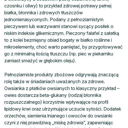
czosnku i oliwy) to przykład zdrowej potrawy pełnej
białka, błonnika i zdrowych tłuszczów
jednonienasyconych. Podany z pełnoziarnistym
pieczywem lub warzywami stanowi sycący posiłek o
niskim indeksie glikemicznym. Pieczony falafel z sałatką
to z kolei bezmięsny obiad bogaty w białko roślinne i
mikroelementy, choć warto pamiętać, by przygotowywać
go z minimalną ilością tłuszczu (np. piec w piekarniku
zamiast smażyć w głębokim oleju).
Pełnoziarniste produkty zbożowe odgrywają znaczącą
rolę także w śniadaniach uważanych za zdrowe.
Owsianka z płatków owsianych to klasyczny przykład –
owies dostarcza beta-glukany (rodzaj błonnika
rozpuszczalnego) korzystnie wpływające na profil
lipidowy krwi oraz utrzymujące uczucie sytości. Dodatek
orzechów, siemienia lnianego i owoców do owsianki
czyni z niej prawdziwą „miskę zdrowia”, zapewniając