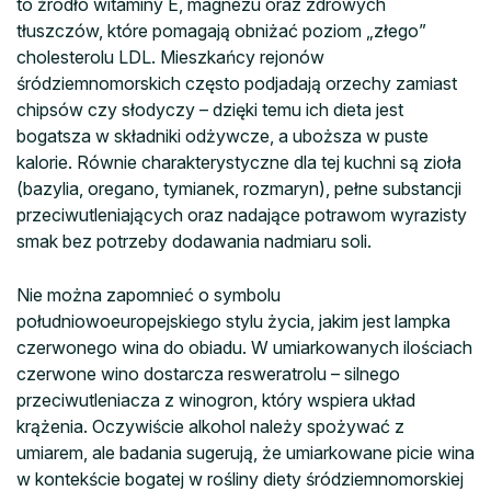
to źródło witaminy E, magnezu oraz zdrowych
tłuszczów, które pomagają obniżać poziom „złego”
cholesterolu LDL. Mieszkańcy rejonów
śródziemnomorskich często podjadają orzechy zamiast
chipsów czy słodyczy – dzięki temu ich dieta jest
bogatsza w składniki odżywcze, a uboższa w puste
kalorie. Równie charakterystyczne dla tej kuchni są zioła
(bazylia, oregano, tymianek, rozmaryn), pełne substancji
przeciwutleniających oraz nadające potrawom wyrazisty
smak bez potrzeby dodawania nadmiaru soli.
Nie można zapomnieć o symbolu
południowoeuropejskiego stylu życia, jakim jest lampka
czerwonego wina do obiadu. W umiarkowanych ilościach
czerwone wino dostarcza resweratrolu – silnego
przeciwutleniacza z winogron, który wspiera układ
krążenia. Oczywiście alkohol należy spożywać z
umiarem, ale badania sugerują, że umiarkowane picie wina
w kontekście bogatej w rośliny diety śródziemnomorskiej