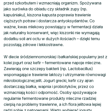
przed szkorbutem i wzmacniają organizm. Spożywana
jako surówka do obiadu czy składnik zupy (np.
kapuśniaku), kiszona kapusta poprawia trawienie
cięższych potraw i dostarcza antyoksydantów. Co
ważne, kwas mlekowy powstający w fermentacji działa
jak naturalny konserwant, więc kiszonki nie wymagają
dodatku soli ani octu w dużych ilościach – dzięki temu
pozostają zdrowe i lekkostrawne.
W diecie śródziemnomorskiej i bałkańskiej popularny jest z
kolei jogurt oraz kefir – fermentowane napoje mleczne.
Zawierają one szczepy bakterii (np. Lactobacillus)
wspomagające trawienie laktozy i utrzymanie równowagi
mikrobiologicznej jelit. Jogurt grecki, kefir czy ajran
dostarczają białka, wapnia i probiotyków, przez co
wzmacniają kości i odporność. Osoby spożywające
regularnie fermentowane produkty mleczne rzadziej
cierpią na problemy trawienne, a ich flora jelitowa lepiej
radzi sobie z patogenami. Warto wybierać jogurty