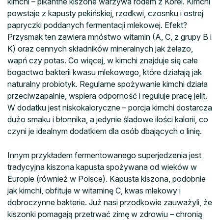
kimchi – pikantne kiszone warzywa rodem z Korei. Kimchi
powstaje z kapusty pekińskiej, rzodkwi, czosnku i ostrej
papryczki poddanych fermentacji mlekowej. Efekt?
Przysmak ten zawiera mnóstwo witamin (A, C, z grupy B i
K) oraz cennych składników mineralnych jak żelazo,
wapń czy potas. Co więcej, w kimchi znajduje się całe
bogactwo bakterii kwasu mlekowego, które działają jak
naturalny probiotyk. Regularne spożywanie kimchi działa
przeciwzapalnie, wspiera odporność i reguluje pracę jelit.
W dodatku jest niskokaloryczne – porcja kimchi dostarcza
dużo smaku i błonnika, a jedynie śladowe ilości kalorii, co
czyni je idealnym dodatkiem dla osób dbających o linię.
Innym przykładem fermentowanego superjedzenia jest
tradycyjna kiszona kapusta spożywana od wieków w
Europie (również w Polsce). Kapusta kiszona, podobnie
jak kimchi, obfituje w witaminę C, kwas mlekowy i
dobroczynne bakterie. Już nasi przodkowie zauważyli, że
kiszonki pomagają przetrwać zimę w zdrowiu – chronią