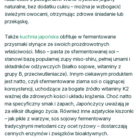
naturalne, bez dodatku cukru – można je wzbogacić
świeżymi owocami, otrzymując zdrowe śniadanie lub
przekąskę.
Także
kuchnia japońska
obfituje w fermentowane
przysmaki słynące ze swoich prozdrowotnych
właściwości. Miso – pasta ze sfermentowanej soi –
stanowi bazę popularnej zupy miso-shiru, pełnej umami i
składników odżywczych (białko sojowe, witaminy z
grupy B, przeciwutleniacze). Innym ciekawym produktem
jest natto, czyli sfermentowane ziarna soi o ciągnącej
konsystencji, uchodzące za bogate źródło witaminy K2
ważnej dla zdrowych kości i układu krążenia. Choć natto
ma specyficzny smak i zapach, Japończycy uważają je
za eliksir długiego życia. Również inne azjatyckie kiszonki
– jak pikle z warzyw, sos sojowy fermentowany
tradycyjnymi metodami czy ocet ryżowy – dostarczają
cennych enzymów i związków bioaktywnych.