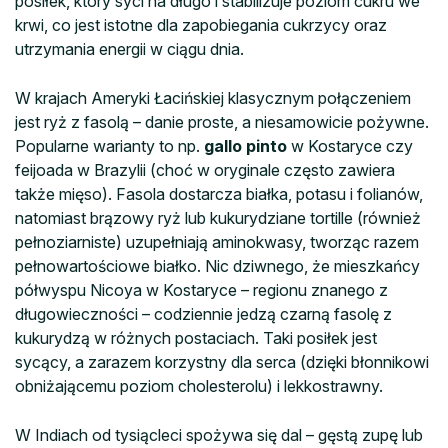
posiłek, który syci na długo i stabilizuje poziom cukru we
krwi, co jest istotne dla zapobiegania cukrzycy oraz
utrzymania energii w ciągu dnia.
W krajach Ameryki Łacińskiej klasycznym połączeniem
jest ryż z fasolą – danie proste, a niesamowicie pożywne.
Popularne warianty to np.
gallo pinto
w Kostaryce czy
feijoada w Brazylii (choć w oryginale często zawiera
także mięso). Fasola dostarcza białka, potasu i folianów,
natomiast brązowy ryż lub kukurydziane tortille (również
pełnoziarniste) uzupełniają aminokwasy, tworząc razem
pełnowartościowe białko. Nic dziwnego, że mieszkańcy
półwyspu Nicoya w Kostaryce – regionu znanego z
długowieczności – codziennie jedzą czarną fasolę z
kukurydzą w różnych postaciach. Taki posiłek jest
sycący, a zarazem korzystny dla serca (dzięki błonnikowi
obniżającemu poziom cholesterolu) i lekkostrawny.
W Indiach od tysiącleci spożywa się dal – gęstą zupę lub