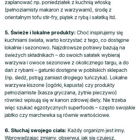
zaplanować np. poniedziałek z kuchnią włoską
(pełnoziarnisty makaron z warzywami), środę z
orientalnym tofu stir-fry, piątek z rybą i sałatką itd.
5. Świeże i lokalne produkty:
Choć inspirujemy się
kuchniami świata, warto korzystać z tego, co dostępne
lokalnie i sezonowo. Najzdrowsze potrawy bazują na
świeżych składnikach – do swoich sałatek wybieraj
warzywa i owoce sezonowe z okolicznego targu, a do
dań z rybami – gatunki dostępne w pobliskich sklepach
(np. śledź, pstrąg zamiast drogiego tuńczyka). Lokalne
warzywa kiszone (ogórki, kapusta) czy produkty
pełnoziarniste (kasza gryczana, żytnie pieczywo)
również wpisują się w kanon zdrowej diety. Nie trzeba
więc szukać egzotycznych superfoods – często swojskie
jabłko czy marchewka są równie wartościowe.
6. Słuchaj swojego ciała:
Każdy organizm jest inny.
Wprowadzając zmiany, obserwuj, jak się czujesz.