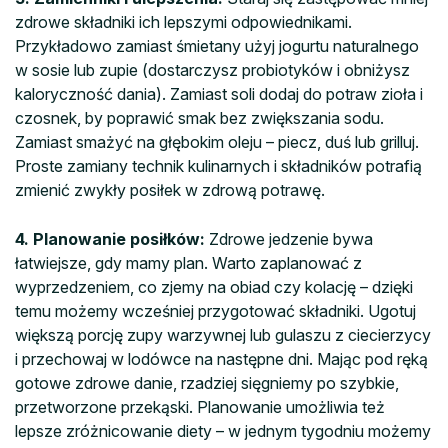
zdrowe składniki ich lepszymi odpowiednikami.
Przykładowo zamiast śmietany użyj jogurtu naturalnego
w sosie lub zupie (dostarczysz probiotyków i obniżysz
kaloryczność dania). Zamiast soli dodaj do potraw zioła i
czosnek, by poprawić smak bez zwiększania sodu.
Zamiast smażyć na głębokim oleju – piecz, duś lub grilluj.
Proste zamiany technik kulinarnych i składników potrafią
zmienić zwykły posiłek w zdrową potrawę.
4. Planowanie posiłków:
Zdrowe jedzenie bywa
łatwiejsze, gdy mamy plan. Warto zaplanować z
wyprzedzeniem, co zjemy na obiad czy kolację – dzięki
temu możemy wcześniej przygotować składniki. Ugotuj
większą porcję zupy warzywnej lub gulaszu z ciecierzycy
i przechowaj w lodówce na następne dni. Mając pod ręką
gotowe zdrowe danie, rzadziej sięgniemy po szybkie,
przetworzone przekąski. Planowanie umożliwia też
lepsze zróżnicowanie diety – w jednym tygodniu możemy