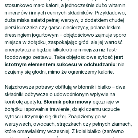
stosunkowo mało kalorii, a jednocześnie dużo witamin,
minerałów i innych cennych składników. Przykładowo,
duża miska sałatki pełnej warzyw, z dodatkiem chudej
piersi kurczaka czy garści ciecierzycy, polana lekkim
dressingiem jogurtowym – objętościowo zajmuje sporo
miejsca w żołądku, zaspokajając głód, ale jej wartość
energetyczna będzie kilkukrotnie mniejsza niż fast-
foodowego zestawu. Taka objętościowa sytość
jest
istotnym elementem sukcesu w odchudzaniu
: nie
czujemy się głodni, mimo że ograniczamy kalorie.
Najzdrowsze potrawy obfitują w błonnik i białko – dwa
składniki odżywcze o udowodnionym wpływie na
kontrolę apetytu.
Błonnik pokarmowy
pęcznieje w
żołądku i spowalnia trawienie, dzięki czemu uczucie
sytości utrzymuje się dłużej. Znajdziemy go w
warzywach, owocach, strączkach czy pełnych ziarnach,
które omawialiśmy wcześniej. Z kolei białko (zarówno