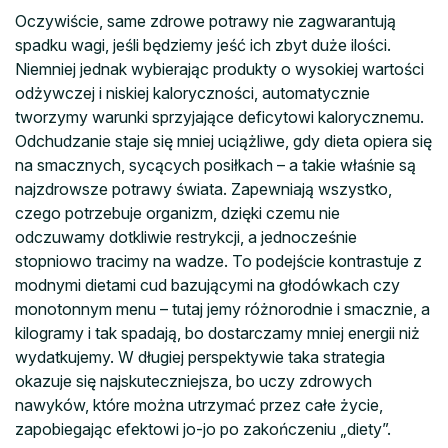
Oczywiście, same zdrowe potrawy nie zagwarantują
spadku wagi, jeśli będziemy jeść ich zbyt duże ilości.
Niemniej jednak wybierając produkty o wysokiej wartości
odżywczej i niskiej kaloryczności, automatycznie
tworzymy warunki sprzyjające deficytowi kalorycznemu.
Odchudzanie staje się mniej uciążliwe, gdy dieta opiera się
na smacznych, sycących posiłkach – a takie właśnie są
najzdrowsze potrawy świata. Zapewniają wszystko,
czego potrzebuje organizm, dzięki czemu nie
odczuwamy dotkliwie restrykcji, a jednocześnie
stopniowo tracimy na wadze. To podejście kontrastuje z
modnymi dietami cud bazującymi na głodówkach czy
monotonnym menu – tutaj jemy różnorodnie i smacznie, a
kilogramy i tak spadają, bo dostarczamy mniej energii niż
wydatkujemy. W długiej perspektywie taka strategia
okazuje się najskuteczniejsza, bo uczy zdrowych
nawyków, które można utrzymać przez całe życie,
zapobiegając efektowi jo-jo po zakończeniu „diety”.