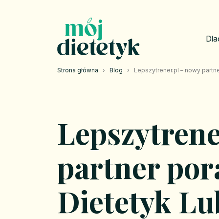
Dla
Strona główna
›
Blog
›
Lepszytrener.pl – nowy partne
Lepszytrene
partner por
Dietetyk Lu