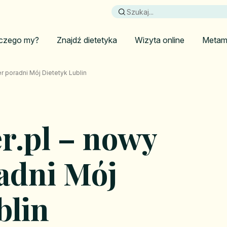
czego my?
Znajdź dietetyka
Wizyta online
Metam
r poradni Mój Dietetyk Lublin
r.pl – nowy
adni Mój
blin