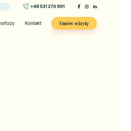
+48 531 270 891
Umów wizytę
orfozy
Kontakt