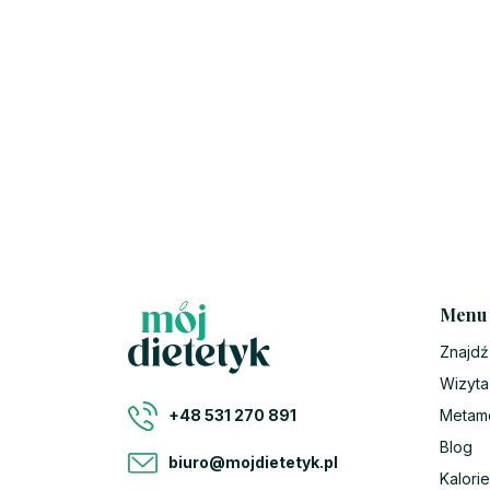
Menu
Znajdź
Wizyta
Metam
+48 531 270 891
Blog
biuro@mojdietetyk.pl
Kalorie