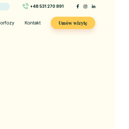
+48 531 270 891
Umów wizytę
orfozy
Kontakt