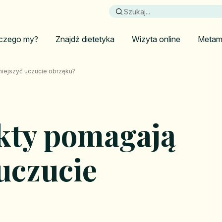
czego my?
Znajdź dietetyka
Wizyta online
Metam
iejszyć uczucie obrzęku?
kty pomagają
uczucie