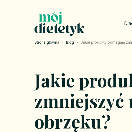
Dla
Strona główna
›
Blog
›
Jakie produkty pomagają zmn
Jakie produ
zmniejszyć 
obrzęku?