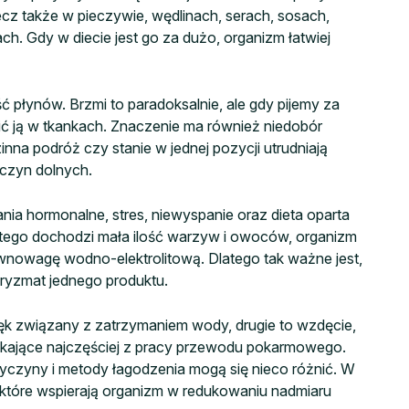
lecz także w pieczywie, wędlinach, serach, sosach,
ch. Gdy w diecie jest go za dużo, organizm łatwiej
ć płynów. Brzmi to paradoksalnie, ale gdy pijemy za
ć ją w tkankach. Znaczenie ma również niedobór
inna podróż czy stanie w jednej pozycji utrudniają
czyn dolnych.
ia hormonalne, stres, niewyspanie oraz dieta oparta
 tego dochodzi mała ilość warzyw i owoców, organizm
wnowagę wodno-elektrolitową. Dlatego tak ważne jest,
 pryzmat jednego produktu.
ęk związany z zatrzymaniem wody, drugie to wzdęcie,
ynikające najczęściej z pracy przewodu pokarmowego.
zyczyny i metody łagodzenia mogą się nieco różnić. W
, które wspierają organizm w redukowaniu nadmiaru