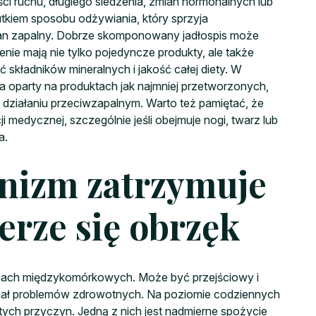
ości ruchu, długiego siedzenia, zmian hormonalnych lub
tkiem sposobu odżywiania, który sprzyja
tan zapalny. Dobrze skomponowany jadłospis może
nie mają nie tylko pojedyncze produkty, ale także
ć składników mineralnych i jakość całej diety. W
ia oparty na produktach jak najmniej przetworzonych,
o działaniu przeciwzapalnym. Warto też pamiętać, że
medycznej, szczególnie jeśli obejmuje nogi, twarz lub
a.
nizm zatrzymuje
erze się obrzęk
niach międzykomórkowych. Może być przejściowy i
gnał problemów zdrowotnych. Na poziomie codziennych
tych przyczyn. Jedną z nich jest nadmierne spożycie