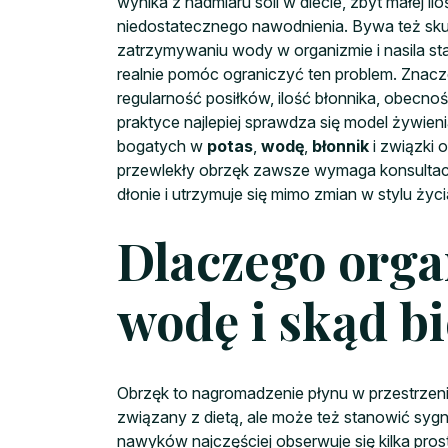
wynika z nadmiaru soli w diecie, zbyt małej il
niedostatecznego nawodnienia. Bywa też sku
zatrzymywaniu wody w organizmie i nasila s
realnie pomóc ograniczyć ten problem. Znacze
regularność posiłków, ilość błonnika, obecnoś
praktyce najlepiej sprawdza się model żywien
bogatych w
potas
,
wodę
,
błonnik
i związki 
przewlekły obrzęk zawsze wymaga konsultacji 
dłonie i utrzymuje się mimo zmian w stylu życi
Dlaczego orga
wodę i skąd bi
Obrzęk to nagromadzenie płynu w przestrze
związany z dietą, ale może też stanowić sy
nawyków najczęściej obserwuje się kilka pros