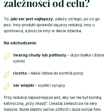
zależności od celu?
To,
jaki ser jest najlepszy
, zależy od tego, po co go
jesz. Inny produkt sprawdzi się przy redukcji, inny u
sportowca, a jeszcze inny w diecie dziecka.
Na odchudzanie:
twaróg chudy lub półtłusty
– dużo białka i dobra
sytość
ricotta
– lekka i łatwa do kontroli porcji
ser wiejski
– szybki i sycący
Przy redukcji najważniejsze jest, aby ser nie był bombą
kaloryczną „przy okazji”. Uważaj zwłaszcza na sery
topione, tłuste plastry serów żółtych i duże porcje fety.