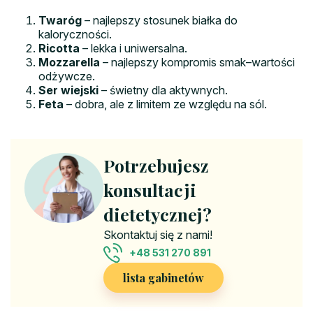
Twaróg
– najlepszy stosunek białka do
kaloryczności.
Ricotta
– lekka i uniwersalna.
Mozzarella
– najlepszy kompromis smak–wartości
odżywcze.
Ser wiejski
– świetny dla aktywnych.
Feta
– dobra, ale z limitem ze względu na sól.
Potrzebujesz
konsultacji
dietetycznej?
Skontaktuj się z nami!
+48 531 270 891
lista gabinetów