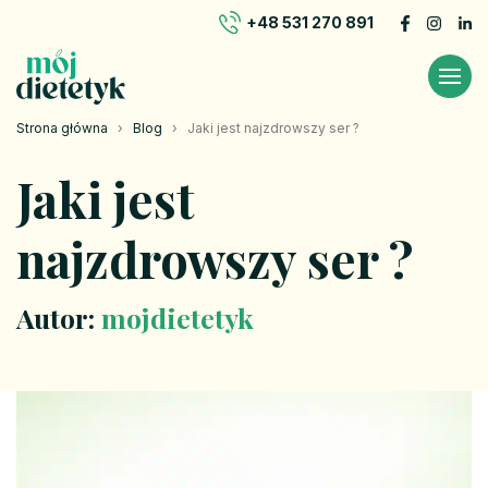
+48 531 270 891
Strona główna
›
Blog
›
Jaki jest najzdrowszy ser ?
Jaki jest
najzdrowszy ser ?
Autor:
mojdietetyk