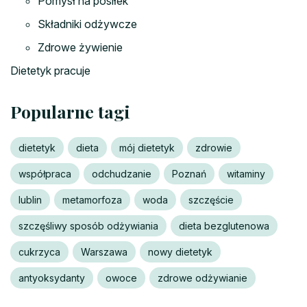
Pomysł na posiłek
Składniki odżywcze
Zdrowe żywienie
Dietetyk pracuje
Popularne tagi
dietetyk
dieta
mój dietetyk
zdrowie
współpraca
odchudzanie
Poznań
witaminy
lublin
metamorfoza
woda
szczęście
szczęśliwy sposób odżywiania
dieta bezglutenowa
cukrzyca
Warszawa
nowy dietetyk
antyoksydanty
owoce
zdrowe odżywianie