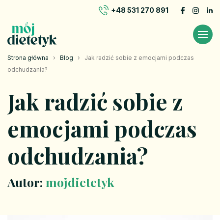
+48 531 270 891
Strona główna
›
Blog
›
Jak radzić sobie z emocjami podczas
odchudzania?
Jak radzić sobie z
emocjami podczas
odchudzania?
Autor:
mojdietetyk