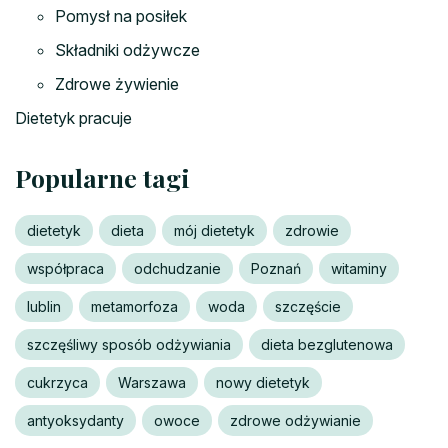
Pomysł na posiłek
Składniki odżywcze
Zdrowe żywienie
Dietetyk pracuje
Popularne tagi
dietetyk
dieta
mój dietetyk
zdrowie
współpraca
odchudzanie
Poznań
witaminy
lublin
metamorfoza
woda
szczęście
szczęśliwy sposób odżywiania
dieta bezglutenowa
cukrzyca
Warszawa
nowy dietetyk
antyoksydanty
owoce
zdrowe odżywianie