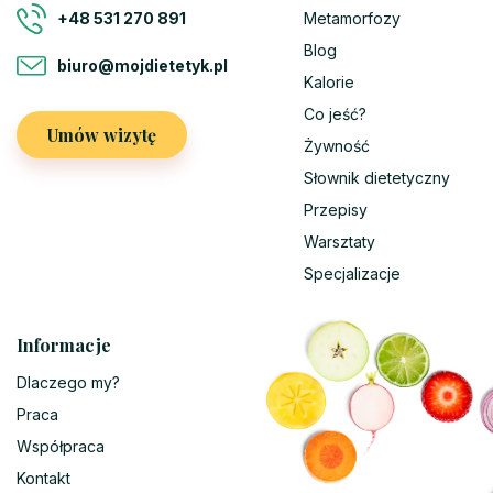
Metamorfozy
+48 531 270 891
Blog
biuro@mojdietetyk.pl
Kalorie
Co jeść?
Umów wizytę
Żywność
Słownik dietetyczny
Przepisy
Warsztaty
Specjalizacje
Informacje
Dlaczego my?
Praca
Współpraca
Kontakt