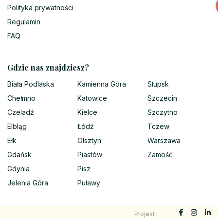
Polityka prywatności
Regulamin
FAQ
Gdzie nas znajdziesz?
Biała Podlaska
Kamienna Góra
Słupsk
Chełmno
Katowice
Szczecin
Czeladź
Kielce
Szczytno
Elbląg
Łódź
Tczew
Ełk
Olsztyn
Warszawa
Gdańsk
Piastów
Zamość
Gdynia
Pisz
Jelenia Góra
Puławy
Projekt i