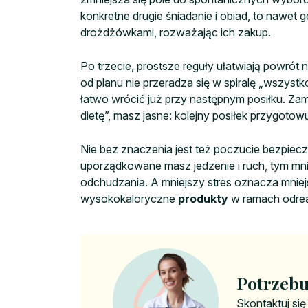
konkretne drugie śniadanie i obiad, to nawet 
drożdżówkami, rozważając ich zakup.
Po trzecie, prostsze reguły ułatwiają powrót
od planu nie przeradza się w spiralę „wszyst
łatwo wrócić już przy następnym posiłku. Zami
dietę”, masz jasne: kolejny posiłek przygoto
Nie bez znaczenia jest też poczucie bezpiecz
uporządkowane masz jedzenie i ruch, tym mn
odchudzania. A mniejszy stres oznacza mniejs
wysokokaloryczne
produkty
w ramach odre
Potrzebu
Skontaktuj się