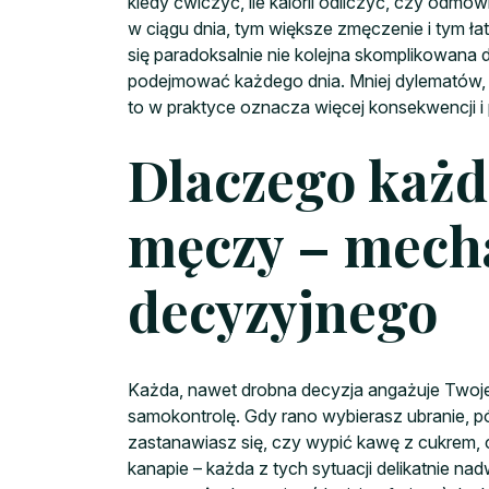
kiedy ćwiczyć, ile kalorii odliczyć, czy odmó
w ciągu dnia, tym większe zmęczenie i tym ła
się paradoksalnie nie kolejna skomplikowana di
podejmować każdego dnia. Mniej dylematów,
to w praktyce oznacza więcej konsekwencji i 
Dlaczego każd
męczy – mech
decyzyjnego
Każda, nawet drobna decyzja angażuje Twoj
samokontrolę. Gdy rano wybierasz ubranie, pó
zastanawiasz się, czy wypić kawę z cukrem, 
kanapie – każda z tych sytuacji delikatnie na