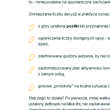
to – mniej podatne na spontaniczne zachciank
Zmniejszanie liczby decyzji w praktyce oznac
z góry ustalone
posiłki
lub przynajmniej 
ograniczenie liczby dostępnych opcji –
dzień,
zdefiniowane godziny jedzenia, by nie r
zautomatyzowany plan aktywności: konkr
z samym sobą,
gotowe „protokoły” na trudne sytuacje (w
Dlaczego to działa? Po pierwsze, mniej wałk
ustalony jadłospis na kilka dni, nie zastanawia
zmniejsza się pole do spontanicznych wyboró