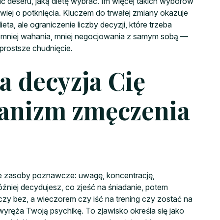
wić deseru, jaką dietę wybrać. Im więcej takich wyborów
twiej o potknięcia. Kluczem do trwałej zmiany okazuje
eta, ale ograniczenie liczby decyzji, które trzeba
 mniej wahania, mniej negocjowania z samym sobą —
prostsze chudnięcie.
a decyzja Cię
anizm zmęczenia
e zasoby poznawcze: uwagę, koncentrację,
źniej decydujesz, co zjeść na śniadanie, potem
czy bez, a wieczorem czy iść na trening czy zostać na
dwyręża Twoją psychikę. To zjawisko określa się jako