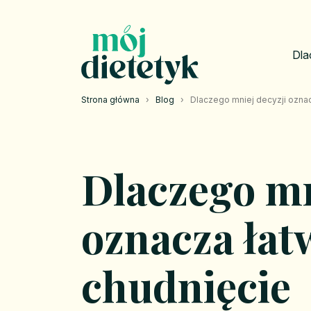
Dla
Strona główna
›
Blog
›
Dlaczego mniej decyzji oznac
Dlaczego mn
oznacza łat
chudnięcie