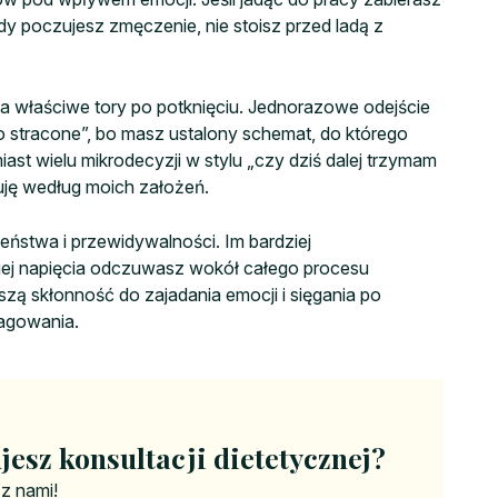
gdy poczujesz zmęczenie, nie stoisz przed ladą z
 na właściwe tory po potknięciu. Jednorazowe odejście
ko stracone”, bo masz ustalony schemat, do którego
ast wielu mikrodecyzji w stylu „czy dziś dalej trzymam
wuję według moich założeń.
eństwa i przewidywalności. Im bardziej
iej napięcia odczuwasz wokół całego procesu
zą skłonność do zajadania emocji i sięgania po
agowania.
jesz konsultacji dietetycznej?
 z nami!