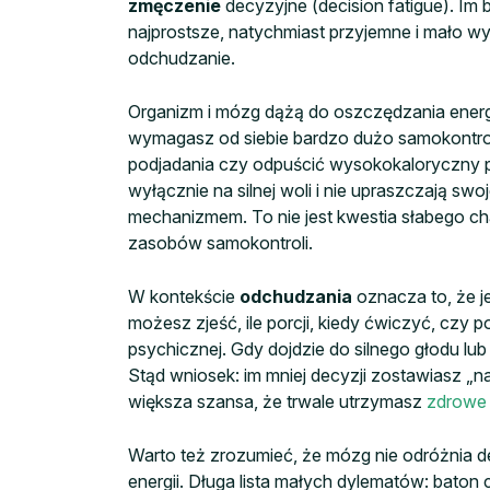
zmęczenie
decyzyjne (decision fatigue). Im 
najprostsze, natychmiast przyjemne i mało wy
odchudzanie.
Organizm i mózg dążą do oszczędzania energii
wymagasz od siebie bardzo dużo samokontrol
podjadania czy odpuścić wysokokaloryczny po
wyłącznie na silnej woli i nie upraszczają swo
mechanizmem. To nie jest kwestia słabego ch
zasobów samokontroli.
W kontekście
odchudzania
oznacza to, że j
możesz zjeść, ile porcji, kiedy ćwiczyć, czy
psychicznej. Gdy dojdzie do silnego głodu lu
Stąd wniosek: im mniej decyzji zostawiasz „na
większa szansa, że trwale utrzymasz
zdrowe
Warto też zrozumieć, że mózg nie odróżnia 
energii. Długa lista małych dylematów: baton