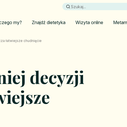
czego my?
Znajdź dietetyka
Wizyta online
Metam
za łatwiejsze chudnięcie
iej decyzji
wiejsze