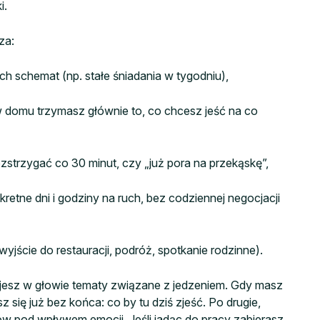
i.
za:
ich schemat (np. stałe śniadania w tygodniu),
 w domu trzymasz głównie to, co chcesz jeść na co
ozstrzygać co 30 minut, czy „już pora na przekąskę”,
etne dni i godziny na ruch, bez codziennej negocjacji
yjście do restauracji, podróż, spotkanie rodzinne).
ujesz w głowie tematy związane z jedzeniem. Gdy masz
sz się już bez końca: co by tu dziś zjeść. Po drugie,
w pod wpływem emocji. Jeśli jadąc do pracy zabierasz