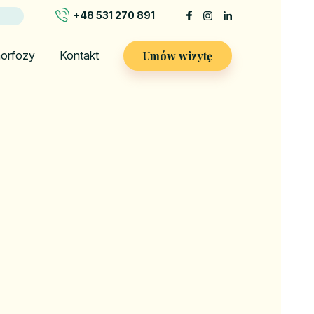
+48 531 270 891
Umów wizytę
orfozy
Kontakt