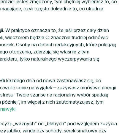
bardziej jesteś zmęczony, tym chętniej wybierasz to, co
magające, czyli często dokładnie to, co utrudnia
. W praktyce oznacza to, że jeśli przez cały dzień
i, wieczorem będzie Ci znacznie trudniej odmówić
siłek. Osoby na dietach redukcyjnych, które polegają
jego otoczenia, zderzają się właśnie z tym
arakteru, tylko naturalnego wyczerpywania się
eśli każdego dnia od nowa zastanawiasz się, co
 pozwolić sobie na wyjątek – zużywasz mnóstwo energii
b stresu, Twoje szanse na racjonalny wybór spadają.
 później”, im więcej z nich zautomatyzujesz, tym
 nawyki
.
decyzji „ważnych” od „błahych” pod względem zużycia
 czy jabłko, winda czy schody, serek smakowy czy