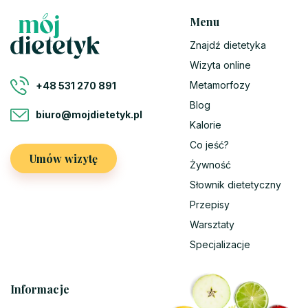
Menu
Znajdź dietetyka
Wizyta online
Metamorfozy
+48 531 270 891
Blog
biuro@mojdietetyk.pl
Kalorie
Co jeść?
Umów wizytę
Żywność
Słownik dietetyczny
Przepisy
Warsztaty
Specjalizacje
Informacje