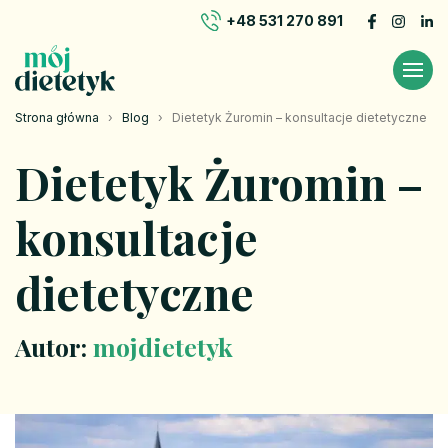
+48 531 270 891
Strona główna
›
Blog
›
Dietetyk Żuromin – konsultacje dietetyczne
Dietetyk Żuromin –
konsultacje
dietetyczne
Autor:
mojdietetyk