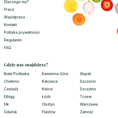
Dlaczego my?
Praca
Współpraca
Kontakt
Polityka prywatności
Regulamin
FAQ
Gdzie nas znajdziesz?
Biała Podlaska
Kamienna Góra
Słupsk
Chełmno
Katowice
Szczecin
Czeladź
Kielce
Szczytno
Elbląg
Łódź
Tczew
Ełk
Olsztyn
Warszawa
Gdańsk
Piastów
Zamość