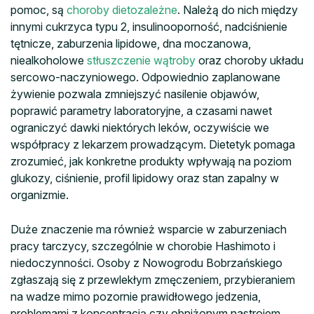
pomoc, są
choroby dietozależne
. Należą do nich między
innymi cukrzyca typu 2, insulinooporność, nadciśnienie
tętnicze, zaburzenia lipidowe, dna moczanowa,
niealkoholowe
stłuszczenie wątroby
oraz choroby układu
sercowo-naczyniowego. Odpowiednio zaplanowane
żywienie pozwala zmniejszyć nasilenie objawów,
poprawić parametry laboratoryjne, a czasami nawet
ograniczyć dawki niektórych leków, oczywiście we
współpracy z lekarzem prowadzącym. Dietetyk pomaga
zrozumieć, jak konkretne produkty wpływają na poziom
glukozy, ciśnienie, profil lipidowy oraz stan zapalny w
organizmie.
Duże znaczenie ma również wsparcie w zaburzeniach
pracy tarczycy, szczególnie w chorobie Hashimoto i
niedoczynności. Osoby z Nowogrodu Bobrzańskiego
zgłaszają się z przewlekłym zmęczeniem, przybieraniem
na wadze mimo pozornie prawidłowego jedzenia,
problemami z koncentracją czy obniżonym nastrojem.