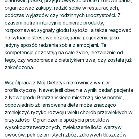
planować posiłki, przygotowywać proste i zdrowe dania,
organizować zakupy, radzić sobie w restauracjach,
podczas wyjazdów czy rodzinnych uroczystości. Z
czasem potrafi intuicyjnie dobierać produkty,
rozpoznawać sygnały głodu i sytości, a także reagować
na sytuacje stresowe bez sięgania po jedzenie jako
jedyny sposób radzenia sobie z emocjami. Te
kompetencje pozostają na całe życie, niezależnie od
tego, czy współpraca z dietetykiem trwa, czy została już
zakończona.
Współpraca z Mój Dietetyk ma również wymiar
profilaktyczny. Nawet jeśli obecnie wyniki badań pacjenta
z Nowogrodu Bobrzańskiego mieszczą się w normie,
odpowiednio zbilansowana dieta może znacząco
zmniejszyć ryzyko rozwoju wielu chorób przewlekłych w
przyszłości. Ograniczenie spożycia produktów
wysokoprzetworzonych, zwiększenie ilości warzyw,
owoców, pełnoziarnistych zbóż, zdrowych tłuszczów