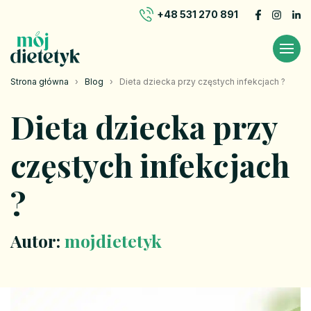
+48 531 270 891
Strona główna
›
Blog
›
Dieta dziecka przy częstych infekcjach ?
Dieta dziecka przy
częstych infekcjach
?
Autor:
mojdietetyk