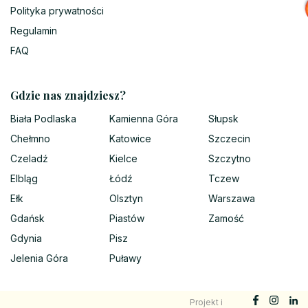
Polityka prywatności
Regulamin
FAQ
Gdzie nas znajdziesz?
Biała Podlaska
Kamienna Góra
Słupsk
Chełmno
Katowice
Szczecin
Czeladź
Kielce
Szczytno
Elbląg
Łódź
Tczew
Ełk
Olsztyn
Warszawa
Gdańsk
Piastów
Zamość
Gdynia
Pisz
Jelenia Góra
Puławy
Projekt i