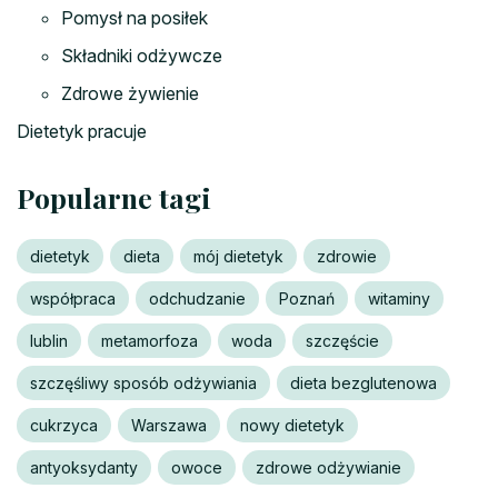
Pomysł na posiłek
Składniki odżywcze
Zdrowe żywienie
Dietetyk pracuje
Popularne tagi
dietetyk
dieta
mój dietetyk
zdrowie
współpraca
odchudzanie
Poznań
witaminy
lublin
metamorfoza
woda
szczęście
szczęśliwy sposób odżywiania
dieta bezglutenowa
cukrzyca
Warszawa
nowy dietetyk
antyoksydanty
owoce
zdrowe odżywianie