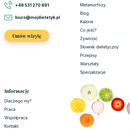
Metamorfozy
+48 531 270 891
Blog
biuro@mojdietetyk.pl
Kalorie
Co jeść?
Umów wizytę
Żywność
Słownik dietetyczny
Przepisy
Warsztaty
Specjalizacje
Informacje
Dlaczego my?
Praca
Współpraca
Kontakt