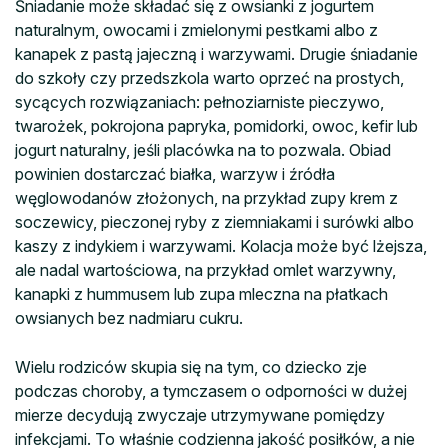
Śniadanie może składać się z owsianki z jogurtem
naturalnym, owocami i zmielonymi pestkami albo z
kanapek z pastą jajeczną i warzywami. Drugie śniadanie
do szkoły czy przedszkola warto oprzeć na prostych,
sycących rozwiązaniach: pełnoziarniste pieczywo,
twarożek, pokrojona papryka, pomidorki, owoc, kefir lub
jogurt naturalny, jeśli placówka na to pozwala. Obiad
powinien dostarczać białka, warzyw i źródła
węglowodanów złożonych, na przykład zupy krem z
soczewicy, pieczonej ryby z ziemniakami i surówki albo
kaszy z indykiem i warzywami. Kolacja może być lżejsza,
ale nadal wartościowa, na przykład omlet warzywny,
kanapki z hummusem lub zupa mleczna na płatkach
owsianych bez nadmiaru cukru.
Wielu rodziców skupia się na tym, co dziecko zje
podczas choroby, a tymczasem o odporności w dużej
mierze decydują zwyczaje utrzymywane pomiędzy
infekcjami. To właśnie codzienna jakość posiłków, a nie