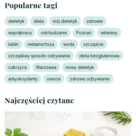
Popularne tagi
dietetyk
dieta
mój dietetyk
zdrowie
współpraca
odchudzanie
Poznań
witaminy
lublin
metamorfoza
woda
szczęście
szczęśliwy sposób odżywiania
dieta bezglutenowa
cukrzyca
Warszawa
nowy dietetyk
antyoksydanty
owoce
zdrowe odżywianie
Najczęściej czytane