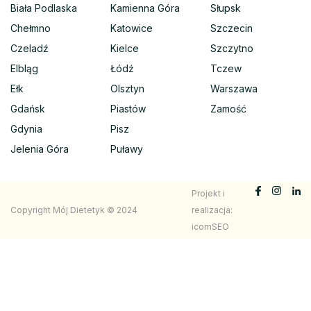
Biała Podlaska
Kamienna Góra
Słupsk
Chełmno
Katowice
Szczecin
Czeladź
Kielce
Szczytno
Elbląg
Łódź
Tczew
Ełk
Olsztyn
Warszawa
Gdańsk
Piastów
Zamość
Gdynia
Pisz
Jelenia Góra
Puławy
Projekt i
Copyright Mój Dietetyk © 2024
realizacja:
icomSEO