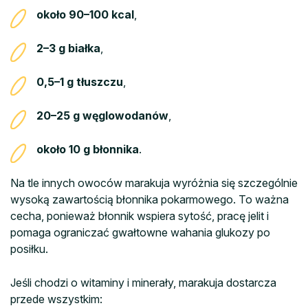
około 90–100 kcal
,
2–3 g białka
,
0,5–1 g tłuszczu
,
20–25 g węglowodanów
,
około 10 g błonnika
.
Na tle innych owoców marakuja wyróżnia się szczególnie
wysoką zawartością błonnika pokarmowego. To ważna
cecha, ponieważ błonnik wspiera sytość, pracę jelit i
pomaga ograniczać gwałtowne wahania glukozy po
posiłku.
Jeśli chodzi o witaminy i minerały, marakuja dostarcza
przede wszystkim: