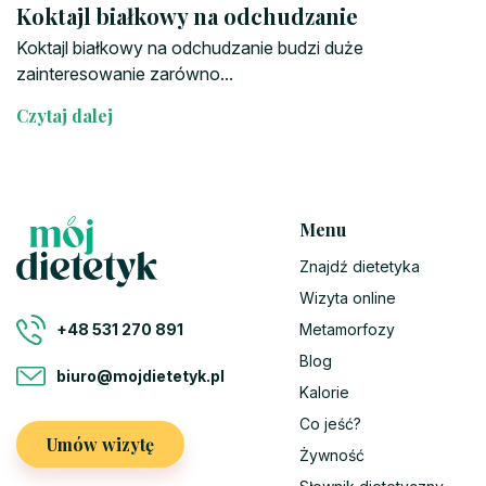
Koktajl białkowy na odchudzanie
Koktajl białkowy na odchudzanie budzi duże
zainteresowanie zarówno...
Czytaj dalej
Menu
Znajdź dietetyka
Wizyta online
Metamorfozy
+48 531 270 891
Blog
biuro@mojdietetyk.pl
Kalorie
Co jeść?
Umów wizytę
Żywność