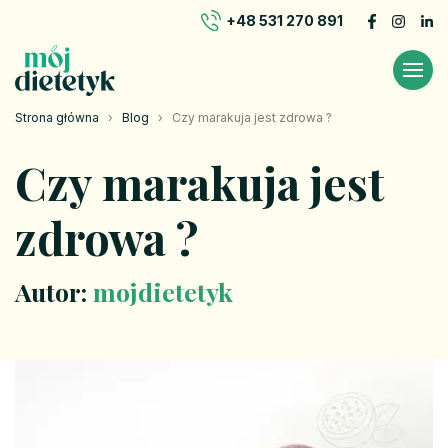
+48 531 270 891
Strona główna
›
Blog
›
Czy marakuja jest zdrowa ?
Czy marakuja jest
zdrowa ?
Autor:
mojdietetyk