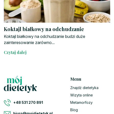
Koktajl białkowy na odchudzanie
Koktajl białkowy na odchudzanie budzi duże
zainteresowanie zarówno...
Czytaj dalej
Menu
Znajdź dietetyka
Wizyta online
Metamorfozy
+48 531 270 891
Blog
biuro@mojdietetyk.pl