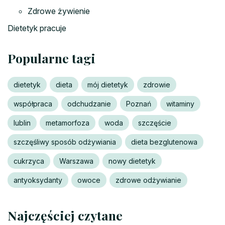
Zdrowe żywienie
Dietetyk pracuje
Popularne tagi
dietetyk
dieta
mój dietetyk
zdrowie
współpraca
odchudzanie
Poznań
witaminy
lublin
metamorfoza
woda
szczęście
szczęśliwy sposób odżywiania
dieta bezglutenowa
cukrzyca
Warszawa
nowy dietetyk
antyoksydanty
owoce
zdrowe odżywianie
Najczęściej czytane