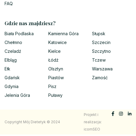
FAQ
Gdzie nas znajdziesz?
Biała Podlaska
Kamienna Góra
Słupsk
Chełmno
Katowice
Szczecin
Czeladź
Kielce
Szczytno
Elbląg
Łódź
Tczew
Ełk
Olsztyn
Warszawa
Gdańsk
Piastów
Zamość
Gdynia
Pisz
Jelenia Góra
Puławy
Projekt i
Copyright Mój Dietetyk © 2024
realizacja:
icomSEO