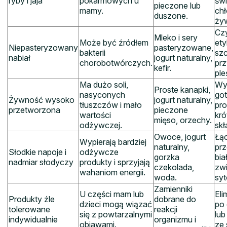
ryby i jaja
pokarmowych u
świ
pieczone lub
mamy.
chł
duszone.
ży
Czy
Mleko i sery
Może być źródłem
ety
Niepasteryzowany
pasteryzowane,
bakterii
szc
nabiał
jogurt naturalny,
chorobotwórczych.
prz
kefir.
ple
Ma dużo soli,
Wyb
Proste kanapki,
nasyconych
go
Żywność wysoko
jogurt naturalny,
tłuszczów i mało
pro
przetworzona
pieczone
wartości
kr
mięso, orzechy.
odżywczej.
skł
Owoce, jogurt
Łą
Wypierają bardziej
naturalny,
prz
Słodkie napoje i
odżywcze
gorzka
bia
nadmiar słodyczy
produkty i sprzyjają
czekolada,
zw
wahaniom energii.
woda.
syt
Zamienniki
U części mam lub
Eli
Produkty źle
dobrane do
dzieci mogą wiązać
po 
tolerowane
reakcji
się z powtarzalnymi
lub
indywidualnie
organizmu i
objawami.
ze 