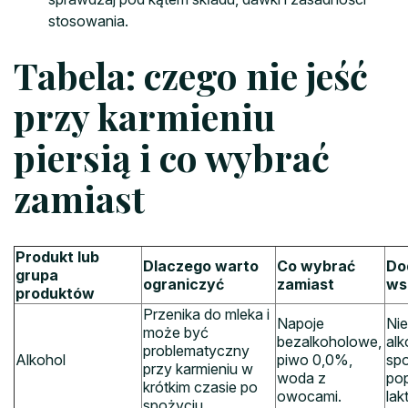
stosowania.
Tabela: czego nie jeść
przy karmieniu
piersią i co wybrać
zamiast
Produkt lub
Dlaczego warto
Co wybrać
Do
grupa
ograniczyć
zamiast
ws
produktów
Przenika do mleka i
Napoje
Nie
może być
bezalkoholowe,
alk
problematyczny
Alkohol
piwo 0,0%,
sp
przy karmieniu w
woda z
po
krótkim czasie po
owocami.
lakt
spożyciu.