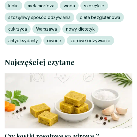
lublin
metamorfoza
woda
szczęście
szczęśliwy sposób odżywiania
dieta bezglutenowa
cukrzyca
Warszawa
nowy dietetyk
antyoksydanty
owoce
zdrowe odżywianie
Najczęściej czytane
Czy kostki rosołowe są zdrowe ?