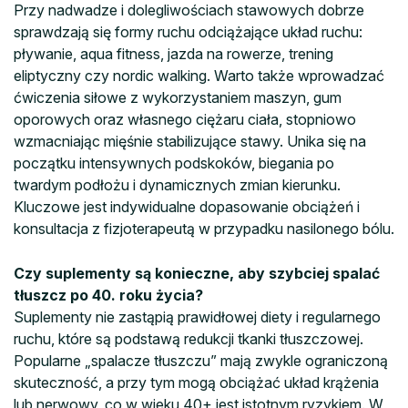
Przy nadwadze i dolegliwościach stawowych dobrze
sprawdzają się formy ruchu odciążające układ ruchu:
pływanie, aqua fitness, jazda na rowerze, trening
eliptyczny czy nordic walking. Warto także wprowadzać
ćwiczenia siłowe z wykorzystaniem maszyn, gum
oporowych oraz własnego ciężaru ciała, stopniowo
wzmacniając mięśnie stabilizujące stawy. Unika się na
początku intensywnych podskoków, biegania po
twardym podłożu i dynamicznych zmian kierunku.
Kluczowe jest indywidualne dopasowanie obciążeń i
konsultacja z fizjoterapeutą w przypadku nasilonego bólu.
Czy suplementy są konieczne, aby szybciej spalać
tłuszcz po 40. roku życia?
Suplementy nie zastąpią prawidłowej diety i regularnego
ruchu, które są podstawą redukcji tkanki tłuszczowej.
Popularne „spalacze tłuszczu” mają zwykle ograniczoną
skuteczność, a przy tym mogą obciążać układ krążenia
lub nerwowy, co w wieku 40+ jest istotnym ryzykiem. W