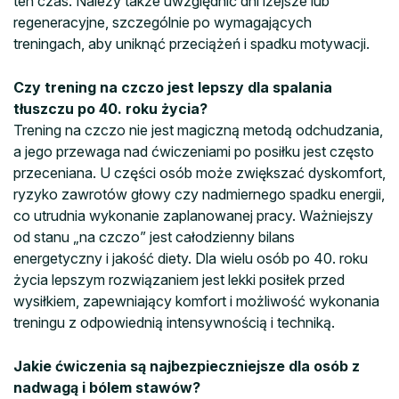
ten czas. Należy także uwzględnić dni lżejsze lub
regeneracyjne, szczególnie po wymagających
treningach, aby uniknąć przeciążeń i spadku motywacji.
Czy trening na czczo jest lepszy dla spalania
tłuszczu po 40. roku życia?
Trening na czczo nie jest magiczną metodą odchudzania,
a jego przewaga nad ćwiczeniami po posiłku jest często
przeceniana. U części osób może zwiększać dyskomfort,
ryzyko zawrotów głowy czy nadmiernego spadku energii,
co utrudnia wykonanie zaplanowanej pracy. Ważniejszy
od stanu „na czczo” jest całodzienny bilans
energetyczny i jakość diety. Dla wielu osób po 40. roku
życia lepszym rozwiązaniem jest lekki posiłek przed
wysiłkiem, zapewniający komfort i możliwość wykonania
treningu z odpowiednią intensywnością i techniką.
Jakie ćwiczenia są najbezpieczniejsze dla osób z
nadwagą i bólem stawów?