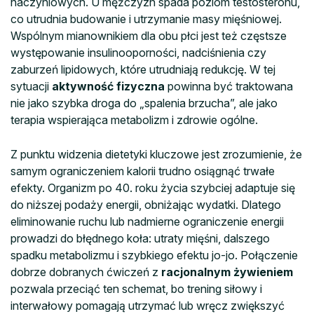
naczyniowych. U mężczyzn spada poziom testosteronu,
co utrudnia budowanie i utrzymanie masy mięśniowej.
Wspólnym mianownikiem dla obu płci jest też częstsze
występowanie insulinooporności, nadciśnienia czy
zaburzeń lipidowych, które utrudniają redukcję. W tej
sytuacji
aktywność fizyczna
powinna być traktowana
nie jako szybka droga do „spalenia brzucha”, ale jako
terapia wspierająca metabolizm i zdrowie ogólne.
Z punktu widzenia dietetyki kluczowe jest zrozumienie, że
samym ograniczeniem kalorii trudno osiągnąć trwałe
efekty. Organizm po 40. roku życia szybciej adaptuje się
do niższej podaży energii, obniżając wydatki. Dlatego
eliminowanie ruchu lub nadmierne ograniczenie energii
prowadzi do błędnego koła: utraty mięśni, dalszego
spadku metabolizmu i szybkiego efektu jo-jo. Połączenie
dobrze dobranych ćwiczeń z
racjonalnym żywieniem
pozwala przeciąć ten schemat, bo trening siłowy i
interwałowy pomagają utrzymać lub wręcz zwiększyć