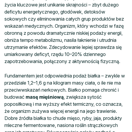
życia kluczowe jest unikanie skrajności – zbyt dużego
deficytu energetycznego, głodówek, detoksów
sokowych czy eliminowania całych grup produktów bez
wskazań medycznych. Organizm, który wchodzi w fazę
obronną z powodu dramatycznie niskiej podaży energii,
obniża tempo metabolizmu, nasila łaknienie i utrudnia
utrzymanie efektów. Zdecydowanie lepiej sprawdza się
umiarkowany deficyt, rzędu 10–20% dziennego
zapotrzebowania, połączony z aktywnością fizyczną.
Fundamentem jest odpowiednia podaż białka – zwykle w
przedziale 1,2–1,6 g na kilogram masy ciała, o ile nie ma
przeciwwskazań nerkowych. Białko pomaga chronić i
budować
masę mięśniową
, zwiększa sytość
poposiłkową i ma wyższy efekt termiczny, co oznacza,
że organizm zużywa więcej energii na jego trawienie.
Dobre źródła białka to chude mięso, ryby, jaja, produkty
mleczne fermentowane, nasiona roślin strączkowych