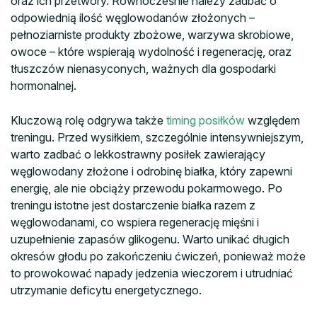
oraz ich przetwory. Równocześnie należy zadbać o
odpowiednią ilość węglowodanów złożonych –
pełnoziarniste produkty zbożowe, warzywa skrobiowe,
owoce – które wspierają wydolność i regenerację, oraz
tłuszczów nienasyconych, ważnych dla gospodarki
hormonalnej.
Kluczową rolę odgrywa także
timing posiłków
względem
treningu. Przed wysiłkiem, szczególnie intensywniejszym,
warto zadbać o lekkostrawny posiłek zawierający
węglowodany złożone i odrobinę białka, który zapewni
energię, ale nie obciąży przewodu pokarmowego. Po
treningu istotne jest dostarczenie białka razem z
węglowodanami, co wspiera regenerację mięśni i
uzupełnienie zapasów glikogenu. Warto unikać długich
okresów głodu po zakończeniu ćwiczeń, ponieważ może
to prowokować napady jedzenia wieczorem i utrudniać
utrzymanie deficytu energetycznego.