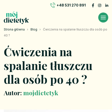
+48 531 270 891
Strona główna
›
Blog
›
Ćwiczenia na spalanie tłuszczu dla osób po
40 ?
Ćwiczenia na
spalanie tłuszczu
dla osób po 40 ?
Autor:
mojdietetyk