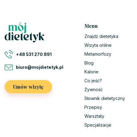
Menu
Znajdź dietetyka
Wizyta online
Metamorfozy
+48 531 270 891
Blog
biuro@mojdietetyk.pl
Kalorie
Co jeść?
Umów wizytę
Żywność
Słownik dietetyczny
Przepisy
Warsztaty
Specjalizacje