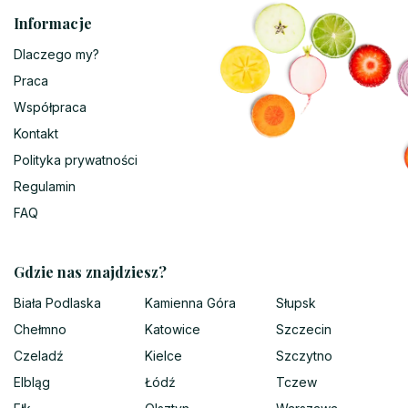
Informacje
Dlaczego my?
Praca
Współpraca
Kontakt
Polityka prywatności
Regulamin
FAQ
Gdzie nas znajdziesz?
Biała Podlaska
Kamienna Góra
Słupsk
Chełmno
Katowice
Szczecin
Czeladź
Kielce
Szczytno
Elbląg
Łódź
Tczew